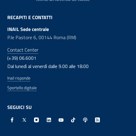
RECAPITI E CONTATTI
INAIL Sede centrale
P.le Pastore 6, 00144 Roma (RM)
Contact Center
(+39) 06.6001
Dal lunedì al venerdì dalle 9.00 alle 18.00
Inail risponde
Sportello digitale
SEGUICI SU
Facebook - Sito esterno - Apertura in nuova finestra
X - Sito esterno - Apertura in nuova finestra
Instagram - Sito esterno - Apertura in nuo
Linkedin - Sito esterno - Apertura in 
Youtube - Sito esterno - Apertur
TikTok - Sito esterno - Ape
Spreaker - Sito estern
Feed RSS - Apert