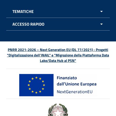
TEMATICHE
APRI 
ACCESSO RAPIDO
APRI 
PNRR 2021-2026 – Next Generation EU (DL 77/2021) - Progetti
"Digitalizzazione dell’INAIL" e "Migrazione della Piattaforma Data
Lake/Data Hub al PSN"