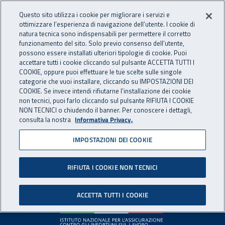
Accedi ai servizi online
For international visitors
Vai al menu principale
Vai al contenuto principale
Questo sito utilizza i cookie per migliorare i servizi e
ottimizzare l’esperienza di navigazione dell’utente. I cookie di
INAIL - Istituto Nazionale per 
natura tecnica sono indispensabili per permettere il corretto
Apri cerca
Apr
funzionamento del sito. Solo previo consenso dell’utente,
possono essere installati ulteriori tipologie di cookie. Puoi
Navigazione principale
accettare tutti i cookie cliccando sul pulsante ACCETTA TUTTI I
COOKIE, oppure puoi effettuare le tue scelte sulle singole
Pagina non disponibile
categorie che vuoi installare, cliccando su IMPOSTAZIONI DEI
COOKIE. Se invece intendi rifiutarne l’installazione dei cookie
non tecnici, puoi farlo cliccando sul pulsante RIFIUTA I COOKIE
Il contenuto non è stato trovato. Per continuare la
NON TECNICI o chiudendo il banner. Per conoscere i dettagli,
consulta la nostra
Informativa Privacy.
navigazione è possibile ritornare alla
home page
o utilizzare
il menu principale.
IMPOSTAZIONI DEI COOKIE
RIFIUTA I COOKIE NON TECNICI
Footer
ACCETTA TUTTI I COOKIE