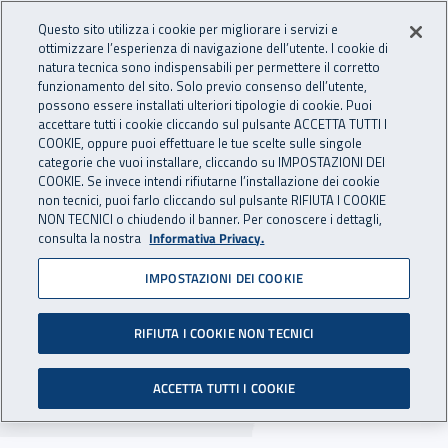
Accedi ai servizi online
For international visitors
Vai al menu principale
Vai al contenuto principale
Questo sito utilizza i cookie per migliorare i servizi e
ottimizzare l’esperienza di navigazione dell’utente. I cookie di
INAIL - Istituto Nazionale per 
natura tecnica sono indispensabili per permettere il corretto
Apri cerca
Apr
funzionamento del sito. Solo previo consenso dell’utente,
possono essere installati ulteriori tipologie di cookie. Puoi
Navigazione principale
accettare tutti i cookie cliccando sul pulsante ACCETTA TUTTI I
COOKIE, oppure puoi effettuare le tue scelte sulle singole
Navigazione - Ti trovi in:
Home
Inail comunica
Infografiche
categorie che vuoi installare, cliccando su IMPOSTAZIONI DEI
COOKIE. Se invece intendi rifiutarne l’installazione dei cookie
non tecnici, puoi farlo cliccando sul pulsante RIFIUTA I COOKIE
Infortuni sul lavoro e casi
NON TECNICI o chiudendo il banner. Per conoscere i dettagli,
consulta la nostra
Informativa Privacy.
mortali - 2017
IMPOSTAZIONI DEI COOKIE
Nelle infografiche gli infortuni accertati del
2017, per modalità di accadimento (in
RIFIUTA I COOKIE NON TECNICI
occasione di lavoro e in itinere) e per differenza
ACCETTA TUTTI I COOKIE
di genere.