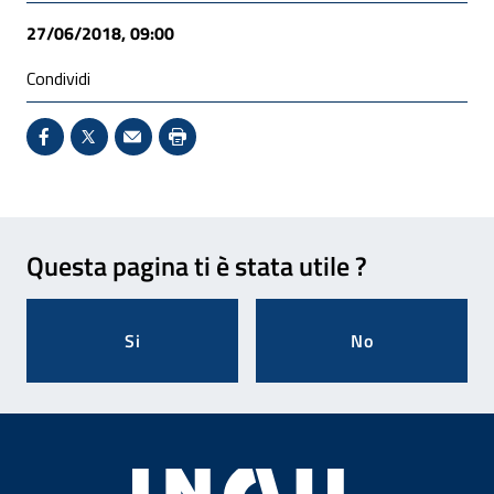
27/06/2018, 09:00
Condividi
Condividi su Facebook - Sito esterno - Apertura in 
X - Sito esterno - Apertura in nuova finestra
Invio Mail: apre il programma di posta el
Stampa pagina: scelta meno ecologic
Feedback
Questa pagina ti è stata utile ?
Si
No
Footer