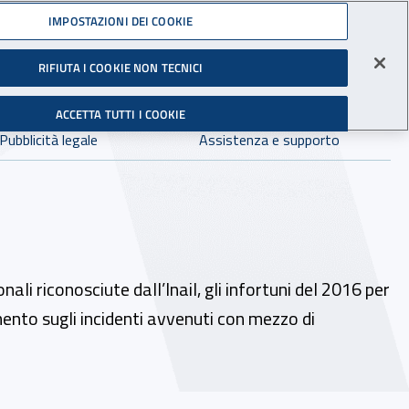
Accedi ai servizi online
IMPOSTAZIONI DEI COOKIE
gli Infortuni sul Lavoro
RIFIUTA I COOKIE NON TECNICI
Facebook - Sito esterno - Apertura in nuova finestra
X - Sito esterno - Apertura in nuova finestra
Instagram - Sito esterno - Apertura in 
Linkedin - Sito esterno - Apertur
Youtube - Sito esterno - A
Tiktok - Sito estern
Spreaker - Si
Feed R
in:
tutto INAIL.it
Avvia r
ACCETTA TUTTI I COOKIE
Dove cercare:
Pubblicità legale
Assistenza e supporto
ali riconosciute dall’Inail, gli infortuni del 2016 per
mento sugli incidenti avvenuti con mezzo di