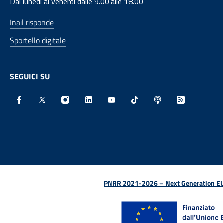
Dal lunedì al venerdì dalle 9.00 alle 18.00
Inail risponde
Sportello digitale
SEGUICI SU
Facebook - Sito esterno - Apertura in nuova finestra
X - Sito esterno - Apertura in nuova finestra
Instagram - Sito esterno - Apertura in nu
Linkedin - Sito esterno - Apertura 
Youtube - Sito esterno - Aper
TikTok - Sito esterno -
Spreaker - Sito e
Feed RSS - 
PNRR 2021-2026 – Next Generation EU (D