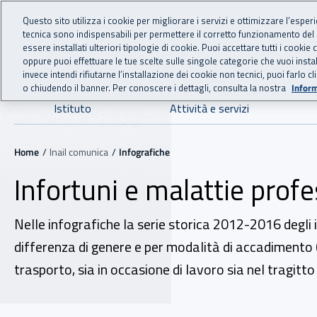
For international visitors
Vai al menu principale
Vai al contenuto principale
Questo sito utilizza i cookie per migliorare i servizi e ottimizzare l’esper
tecnica sono indispensabili per permettere il corretto funzionamento del
INAIL - Istituto Nazionale
essere installati ulteriori tipologie di cookie. Puoi accettare tutti i cook
oppure puoi effettuare le tue scelte sulle singole categorie che vuoi ins
invece intendi rifiutarne l’installazione dei cookie non tecnici, puoi farl
o chiudendo il banner. Per conoscere i dettagli, consulta la nostra
Inform
Navigazione principale
Istituto
Attività e servizi
Navigazione - Ti trovi in:
Home
Inail comunica
Infografiche
Infortuni e malattie prof
Nelle infografiche la serie storica 2012-2016 degli in
differenza di genere e per modalità di accadimento (
trasporto, sia in occasione di lavoro sia nel tragitto 