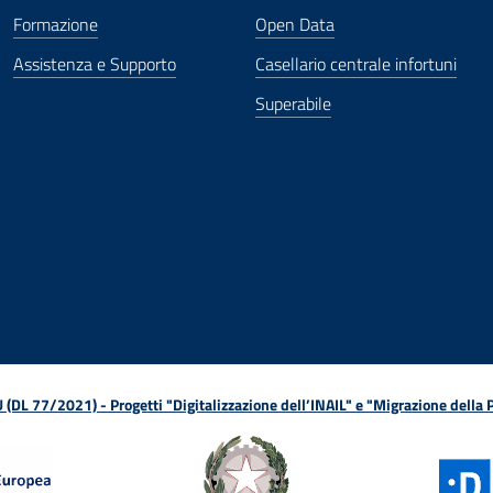
Formazione
Open Data
Assistenza e Supporto
Casellario centrale infortuni
Superabile
ova finestra
in nuova finestra
tura in nuova finestra
 Apertura in nuova finestra
sterno - Apertura in nuova finestra
Apertura nella stessa finestra
L 77/2021) - Progetti "Digitalizzazione dell’INAIL" e "Migrazione della