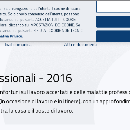
ienza di navigazione dell’utente. I cookie di natura
 sito. Solo previo consenso dell’utente, possono
 per l'Assicurazione contro 
ie cliccando sul pulsante ACCETTA TUTTI I COOKIE,
tallare, cliccando su IMPOSTAZIONI DEI COOKIE. Se
o cliccando sul pulsante RIFIUTA I COOKIE NON TECNICI
ativa Privacy.
Inail comunica
Atti e documenti
essionali - 2016
fortuni sul lavoro accertati e delle malattie profession
in occasione di lavoro e in itinere), con un approfondi
tra la casa e il posto di lavoro.