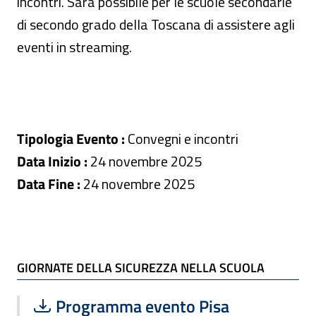
incontri. Sarà possibile per le scuole secondarie
di secondo grado della Toscana di assistere agli
eventi in streaming.
Tipologia Evento :
Convegni e incontri
Data Inizio :
24 novembre 2025
Data Fine :
24 novembre 2025
ALLEGATI
GIORNATE DELLA SICUREZZA NELLA SCUOLA
Scarica file:
Formato PDF — Dimensione 359.61 k
Programma evento Pisa