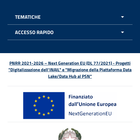
TEMATICHE
APRI 
ACCESSO RAPIDO
APRI 
PNRR 2021-2026 – Next Generation EU (DL 77/2021) - Progetti
"Digitalizzazione dell’INAIL" e "Migrazione della Piattaforma Data
Lake/Data Hub al PSN"