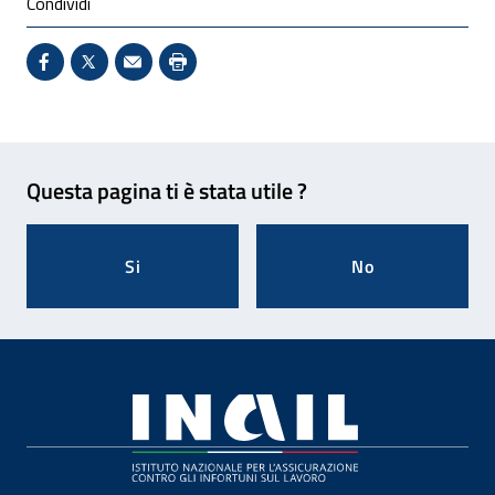
Condividi
Condividi su Facebook - Sito esterno - Apertura in 
X - Sito esterno - Apertura in nuova finestra
Invio Mail: apre il programma di posta el
Stampa pagina: scelta meno ecologic
Feedback
Questa pagina ti è stata utile ?
Si
No
Footer