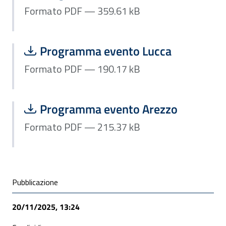
Formato PDF — 359.61 kB
Scarica file:
Formato PDF — Dimensione 190.17 k
Programma evento Lucca
Formato PDF — 190.17 kB
Scarica file:
Formato PDF — Dimensione 215.37 k
Programma evento Arezzo
Formato PDF — 215.37 kB
Condivisione social
Pubblicazione
20/11/2025, 13:24