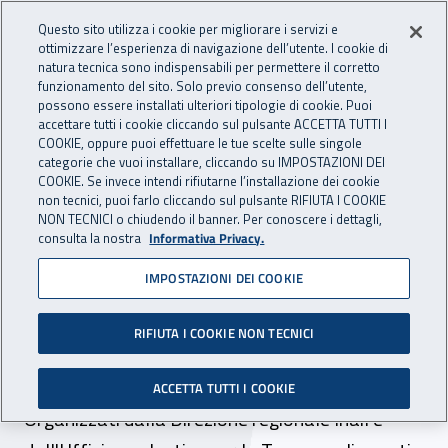
Accedi ai servizi online
For international visitors
Vai al menu principale
Vai al contenuto principale
Questo sito utilizza i cookie per migliorare i servizi e
ottimizzare l’esperienza di navigazione dell’utente. I cookie di
INAIL - Istituto Nazionale per 
natura tecnica sono indispensabili per permettere il corretto
Apri cerca
Apr
funzionamento del sito. Solo previo consenso dell’utente,
possono essere installati ulteriori tipologie di cookie. Puoi
Navigazione principale
accettare tutti i cookie cliccando sul pulsante ACCETTA TUTTI I
COOKIE, oppure puoi effettuare le tue scelte sulle singole
Navigazione - Ti trovi in:
Home
Inail comunica
Eventi
categorie che vuoi installare, cliccando su IMPOSTAZIONI DEI
COOKIE. Se invece intendi rifiutarne l’installazione dei cookie
non tecnici, puoi farlo cliccando sul pulsante RIFIUTA I COOKIE
NON TECNICI o chiudendo il banner. Per conoscere i dettagli,
24 novembre 2025
consulta la nostra
Informativa Privacy.
IMPOSTAZIONI DEI COOKIE
Giornata della sicurezza
nelle scuole, gli
RIFIUTA I COOKIE NON TECNICI
appuntamenti in Toscana
ACCETTA TUTTI I COOKIE
Organizzati dalla Direzione regionale Inail e