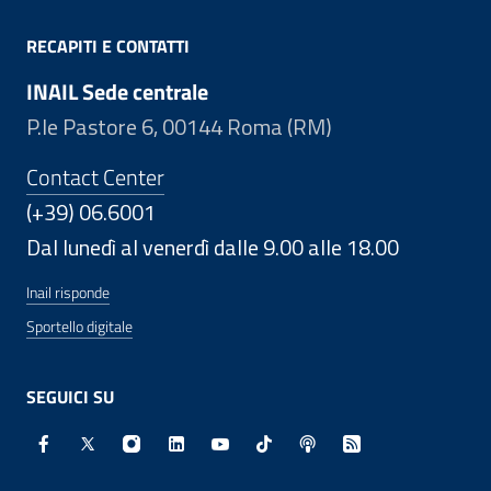
RECAPITI E CONTATTI
INAIL Sede centrale
P.le Pastore 6, 00144 Roma (RM)
Contact Center
(+39) 06.6001
Dal lunedì al venerdì dalle 9.00 alle 18.00
Inail risponde
Sportello digitale
SEGUICI SU
Facebook - Sito esterno - Apertura in nuova finestra
X - Sito esterno - Apertura in nuova finestra
Instagram - Sito esterno - Apertura in nuo
Linkedin - Sito esterno - Apertura in 
Youtube - Sito esterno - Apertur
TikTok - Sito esterno - Ape
Spreaker - Sito estern
Feed RSS - Apert