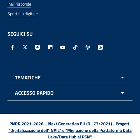
Inail risponde
Sportello digitale
SEGUICI SU
Facebook - Sito esterno - Apertura in nuova finestra
X - Sito esterno - Apertura in nuova finestra
Instagram - Sito esterno - Apertura in nuo
Linkedin - Sito esterno - Apertura in 
Youtube - Sito esterno - Apertur
TikTok - Sito esterno - Ape
Spreaker - Sito estern
Feed RSS - Apert
TEMATICHE
APRI 
ACCESSO RAPIDO
APRI 
PNRR 2021-2026 – Next Generation EU (DL 77/2021) - Progetti
"Digitalizzazione dell’INAIL" e "Migrazione della Piattaforma Data
Lake/Data Hub al PSN"