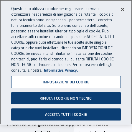
Accedi ai servizi online
For international visitors
Vai al menu principale
Vai al contenuto principale
Questo sito utilizza i cookie per migliorare i servizi e
ottimizzare l’esperienza di navigazione dell’utente. I cookie di
INAIL - Istituto Nazionale per 
natura tecnica sono indispensabili per permettere il corretto
Apri cerca
Apr
funzionamento del sito. Solo previo consenso dell’utente,
possono essere installati ulteriori tipologie di cookie. Puoi
Navigazione principale
accettare tutti i cookie cliccando sul pulsante ACCETTA TUTTI I
COOKIE, oppure puoi effettuare le tue scelte sulle singole
Navigazione - Ti trovi in:
Home
Inail comunica
Eventi
categorie che vuoi installare, cliccando su IMPOSTAZIONI DEI
COOKIE. Se invece intendi rifiutarne l’installazione dei cookie
non tecnici, puoi farlo cliccando sul pulsante RIFIUTA I COOKIE
NON TECNICI o chiudendo il banner. Per conoscere i dettagli,
30 settembre 2025
consulta la nostra
Informativa Privacy.
IMPOSTAZIONI DEI COOKIE
Il radon: aria, acqua, suolo.
L’insidia invisibile, ma
RIFIUTA I COOKIE NON TECNICI
presente
ACCETTA TUTTI I COOKIE
A Como una giornata di approfondimento