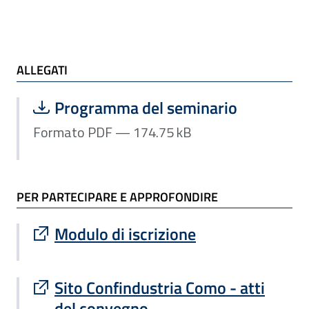
ALLEGATI e TI POTREBBE INTERESSARE
ALLEGATI
Scarica file:
Formato PDF — Dimensione 174.75 k
Programma del seminario
Formato PDF — 174.75 kB
PER PARTECIPARE E APPROFONDIRE
Sito esterno : apre una nuova finestra
Modulo di iscrizione
Sito esterno : apre una nuova finestra
Sito Confindustria Como - atti
del convegno