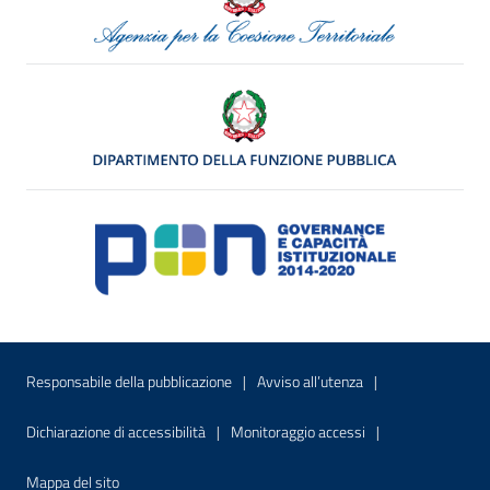
Menu di servizio
Sito interno - Apre in una nuova finestr
Sito interno - Apre
Responsabile della pubblicazione
Avviso all’utenza
Sito interno - Apre in una nuova finestra
Sito interno - Apre
Dichiarazione di accessibilità
Monitoraggio accessi
Sito interno - Apre nella stessa finestra
Mappa del sito