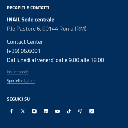
RECAPITI E CONTATTI
INAIL Sede centrale
P.le Pastore 6, 00144 Roma (RM)
Contact Center
(+39) 06.6001
Dal lunedì al venerdì dalle 9.00 alle 18.00
Inail risponde
Sportello digitale
SEGUICI SU
Facebook - Sito esterno - Apertura in nuova finestra
X - Sito esterno - Apertura in nuova finestra
Instagram - Sito esterno - Apertura in nuo
Linkedin - Sito esterno - Apertura in 
Youtube - Sito esterno - Apertur
TikTok - Sito esterno - Ape
Spreaker - Sito estern
Feed RSS - Apert