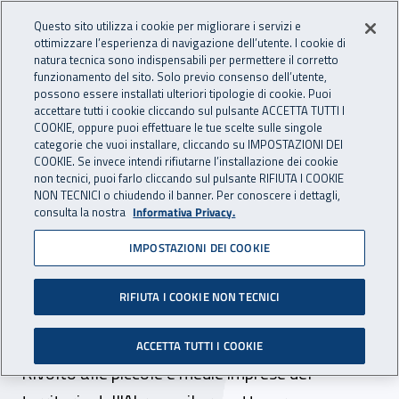
Accedi ai servizi online
For international visitors
Vai al menu principale
Vai al contenuto principale
Questo sito utilizza i cookie per migliorare i servizi e
ottimizzare l’esperienza di navigazione dell’utente. I cookie di
INAIL - Istituto Nazionale per 
natura tecnica sono indispensabili per permettere il corretto
Apri cerca
Apr
funzionamento del sito. Solo previo consenso dell’utente,
possono essere installati ulteriori tipologie di cookie. Puoi
Navigazione principale
accettare tutti i cookie cliccando sul pulsante ACCETTA TUTTI I
COOKIE, oppure puoi effettuare le tue scelte sulle singole
Navigazione - Ti trovi in:
Home
Inail comunica
Eventi
categorie che vuoi installare, cliccando su IMPOSTAZIONI DEI
COOKIE. Se invece intendi rifiutarne l’installazione dei cookie
non tecnici, puoi farlo cliccando sul pulsante RIFIUTA I COOKIE
NON TECNICI o chiudendo il banner. Per conoscere i dettagli,
11 luglio 2025
consulta la nostra
Informativa Privacy.
IMPOSTAZIONI DEI COOKIE
Al via “SicuraMente, la
sicurezza sempre in testa”:
RIFIUTA I COOKIE NON TECNICI
obiettivo Zero Infortuni
ACCETTA TUTTI I COOKIE
Rivolto alle piccole e medie imprese del