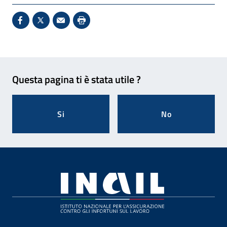
Condividi su Facebook - Sito esterno - Apertura in 
X - Sito esterno - Apertura in nuova finestra
Invio Mail: apre il programma di posta el
Stampa pagina: scelta meno ecologic
Feedback
Questa pagina ti è stata utile ?
Si
No
Footer