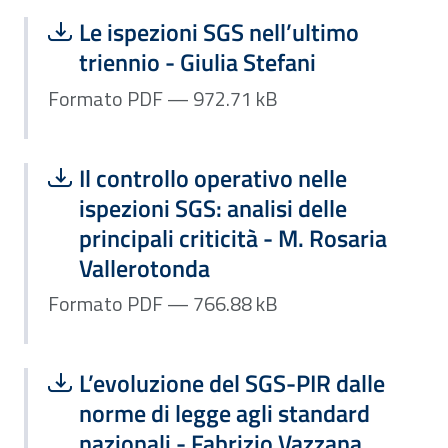
Scarica file:
Formato PDF — Dimensione 972.71 k
Le ispezioni SGS nell’ultimo
triennio - Giulia Stefani
Formato PDF — 972.71 kB
Scarica file:
Formato PDF — Dimensione 766.88 k
Il controllo operativo nelle
ispezioni SGS: analisi delle
principali criticità - M. Rosaria
Vallerotonda
Formato PDF — 766.88 kB
Scarica file:
Formato PDF — Dimensione 942.33 k
L’evoluzione del SGS-PIR dalle
norme di legge agli standard
nazionali - Fabrizio Vazzana