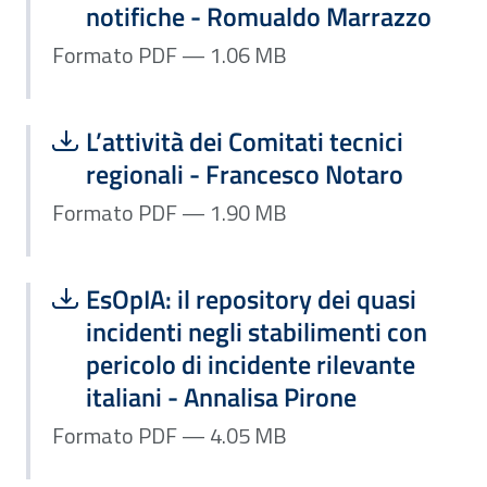
notifiche - Romualdo Marrazzo
Formato PDF — 1.06 MB
Scarica file:
Formato PDF — Dimensione 1.90 MB
L’attività dei Comitati tecnici
regionali - Francesco Notaro
Formato PDF — 1.90 MB
Scarica file:
Formato PDF — Dimensione 4.05 MB
EsOpIA: il repository dei quasi
incidenti negli stabilimenti con
pericolo di incidente rilevante
italiani - Annalisa Pirone
Formato PDF — 4.05 MB