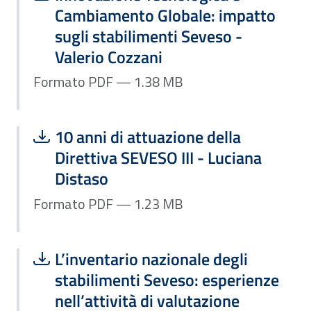
Cambiamento Globale: impatto
sugli stabilimenti Seveso -
Valerio Cozzani
Formato PDF — 1.38 MB
Scarica file:
Formato PDF — Dimensione 1.23 MB
10 anni di attuazione della
Direttiva SEVESO III - Luciana
Distaso
Formato PDF — 1.23 MB
Scarica file:
Formato PDF — Dimensione 1.06 MB
L’inventario nazionale degli
stabilimenti Seveso: esperienze
nell’attività di valutazione