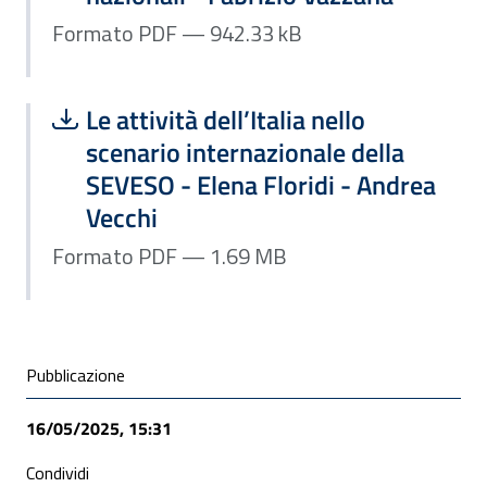
Formato PDF — 942.33 kB
Scarica file:
Formato PDF — Dimensione 1.69 MB
Le attività dell’Italia nello
scenario internazionale della
SEVESO - Elena Floridi - Andrea
Vecchi
Formato PDF — 1.69 MB
Condivisione social
Pubblicazione
16/05/2025, 15:31
Condividi