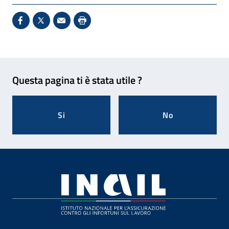
Condividi su Facebook - Sito esterno - Apertura in 
X - Sito esterno - Apertura in nuova finestra
Invio Mail: apre il programma di posta el
Stampa pagina: scelta meno ecologic
Feedback
Questa pagina ti è stata utile ?
Si
No
Footer