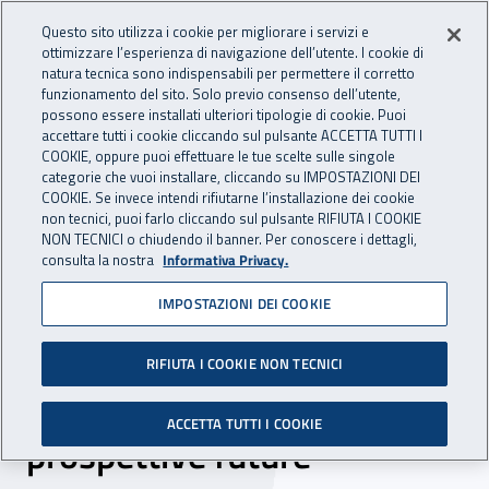
Accedi ai servizi online
For international visitors
Vai al menu principale
Vai al contenuto principale
Questo sito utilizza i cookie per migliorare i servizi e
ottimizzare l’esperienza di navigazione dell’utente. I cookie di
INAIL - Istituto Nazionale per 
natura tecnica sono indispensabili per permettere il corretto
Apri cerca
Apr
funzionamento del sito. Solo previo consenso dell’utente,
possono essere installati ulteriori tipologie di cookie. Puoi
Navigazione principale
accettare tutti i cookie cliccando sul pulsante ACCETTA TUTTI I
COOKIE, oppure puoi effettuare le tue scelte sulle singole
Navigazione - Ti trovi in:
Home
Inail comunica
Eventi
categorie che vuoi installare, cliccando su IMPOSTAZIONI DEI
COOKIE. Se invece intendi rifiutarne l’installazione dei cookie
non tecnici, puoi farlo cliccando sul pulsante RIFIUTA I COOKIE
NON TECNICI o chiudendo il banner. Per conoscere i dettagli,
28 maggio 2025
consulta la nostra
Informativa Privacy.
IMPOSTAZIONI DEI COOKIE
Il D.lgs. 105/2015 a 10 anni
dalla sua emanazione:
RIFIUTA I COOKIE NON TECNICI
esperienze nazionali e
ACCETTA TUTTI I COOKIE
prospettive future