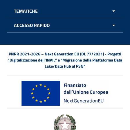
TEMATICHE
APRI 
ACCESSO RAPIDO
APRI 
PNRR 2021-2026 – Next Generation EU (DL 77/2021) - Progetti
"Digitalizzazione dell’INAIL" e "Migrazione della Piattaforma Data
Lake/Data Hub al PSN"