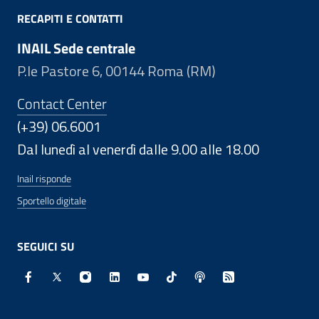
RECAPITI E CONTATTI
INAIL Sede centrale
P.le Pastore 6, 00144 Roma (RM)
Contact Center
(+39) 06.6001
Dal lunedì al venerdì dalle 9.00 alle 18.00
Inail risponde
Sportello digitale
SEGUICI SU
Facebook - Sito esterno - Apertura in nuova finestra
X - Sito esterno - Apertura in nuova finestra
Instagram - Sito esterno - Apertura in nuo
Linkedin - Sito esterno - Apertura in 
Youtube - Sito esterno - Apertur
TikTok - Sito esterno - Ape
Spreaker - Sito estern
Feed RSS - Apert