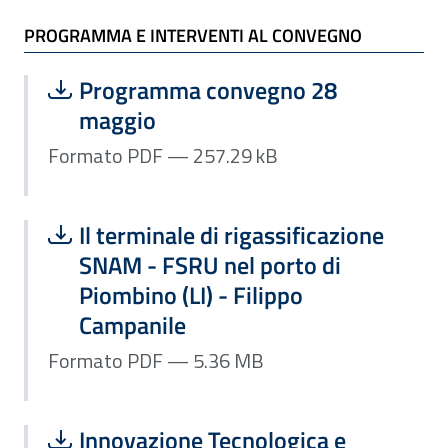
ALLEGATI
PROGRAMMA E INTERVENTI AL CONVEGNO
Scarica file:
Formato PDF — Dimensione 257.29 k
Programma convegno 28
maggio
Formato PDF — 257.29 kB
Scarica file:
Formato PDF — Dimensione 5.36 MB
Il terminale di rigassificazione
SNAM - FSRU nel porto di
Piombino (LI) - Filippo
Campanile
Formato PDF — 5.36 MB
Scarica file:
Formato PDF — Dimensione 1.38 MB
Innovazione Tecnologica e