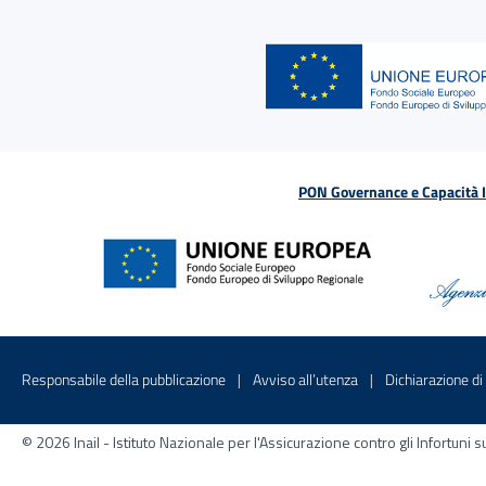
PON Governance e Capacità Is
Menu di servizio
Sito interno - Apre in una nuova finestr
Sito interno - Apre
Responsabile della pubblicazione
Avviso all’utenza
Dichiarazione di 
© 2026 Inail - Istituto Nazionale per l'Assicurazione contro gli Infortu