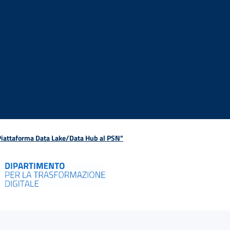
 Piattaforma Data Lake/Data Hub al PSN"