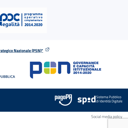
rategico Nazionale (PSN)"
tra
nella stessa finestra
Apr
Social media policy