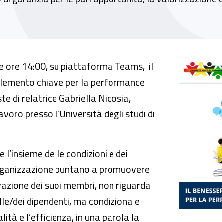
emento chiave per la performance della pubb
e ore 14:00, su piattaforma Teams, il
 elemento chiave per la performance
te di relatrice Gabriella Nicosia,
avoro presso l'Università degli studi di
 l’insieme delle condizioni e dei
organizzazione puntano a promuovere
ivazione dei suoi membri, non riguarda
elle/dei dipendenti, ma condiziona e
lità e l’efficienza, in una parola la