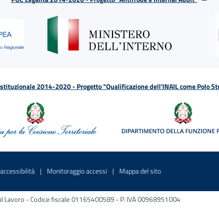
tituzionale 2014-2020 - Progetto "Qualificazione dell'INAIL come Polo St
a
 in una nuova finestra
Sito interno - Apre in una nuova finestra
Sito interno - Apre in una nuova fines
Sito interno - Apre 
accessibilità
Monitoraggio accessi
Mappa del sito
ni sul Lavoro - Codice fiscale 01165400589 - P. IVA 00968951004