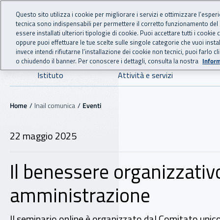
For international visitors
Vai al menu principale
Vai al contenuto principale
Questo sito utilizza i cookie per migliorare i servizi e ottimizzare l’esper
tecnica sono indispensabili per permettere il corretto funzionamento del
INAIL - Istituto Nazionale
essere installati ulteriori tipologie di cookie. Puoi accettare tutti i cook
oppure puoi effettuare le tue scelte sulle singole categorie che vuoi ins
invece intendi rifiutarne l’installazione dei cookie non tecnici, puoi farl
o chiudendo il banner. Per conoscere i dettagli, consulta la nostra
Inform
Navigazione principale
Istituto
Attività e servizi
Navigazione - Ti trovi in:
Home
Inail comunica
Eventi
22 maggio 2025
Il benessere organizzativ
amministrazione
Il seminario online è organizzato dal Comitato unico 