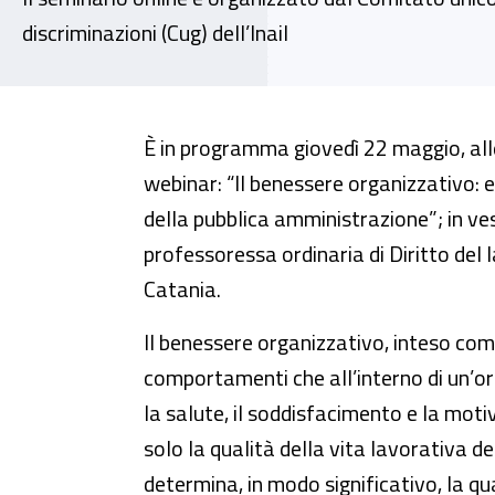
discriminazioni (Cug) dell’Inail
Il benessere organizzativo: el
È in programma giovedì 22 maggio, all
webinar: “Il benessere organizzativo:
della pubblica amministrazione”; in ves
professoressa ordinaria di Diritto del l
Catania.
Il benessere organizzativo, inteso come
comportamenti che all’interno di un’
la salute, il soddisfacimento e la mot
solo la qualità della vita lavorativa d
determina, in modo significativo, la qua