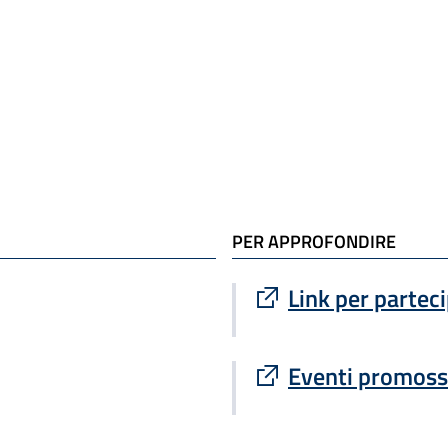
PER APPROFONDIRE
Sito esterno : apre
Link per partec
Sito esterno : apre
Eventi promoss