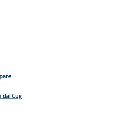
 una nuova finestra
ipare
 una nuova finestra
i dal Cug