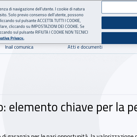
ienza di navigazione dell’utente. I cookie di natura
 sito. Solo previo consenso dell’utente, possono
 per l'Assicurazione contro 
ie cliccando sul pulsante ACCETTA TUTTI I COOKIE,
tallare, cliccando su IMPOSTAZIONI DEI COOKIE. Se
o cliccando sul pulsante RIFIUTA I COOKIE NON TECNICI
ativa Privacy.
Inail comunica
Atti e documenti
o: elemento chiave per la 
di garanzia per le pari opportunità, la valorizzazione d