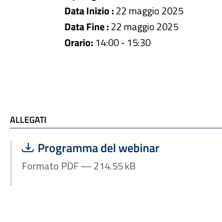
Data Inizio :
22 maggio 2025
Data Fine :
22 maggio 2025
Orario:
14:00 - 15:30
ALLEGATI e TI POTREBBE INTERESSARE
ALLEGATI
Scarica file:
Formato PDF — Dimensione 214.55 kB
Programma del webinar
Formato PDF — 214.55 kB