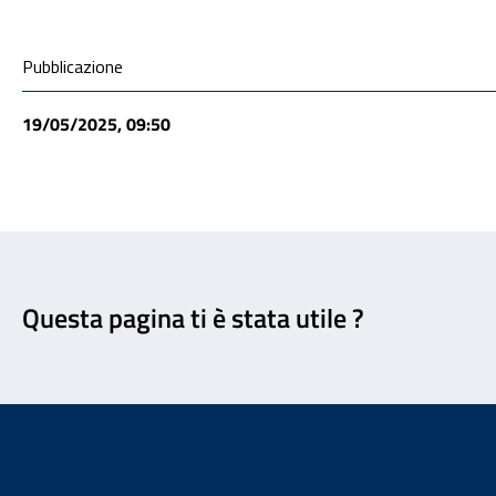
Condivisione social
Pubblicazione
19/05/2025, 09:50
Feedback
Questa pagina ti è stata utile ?
Footer