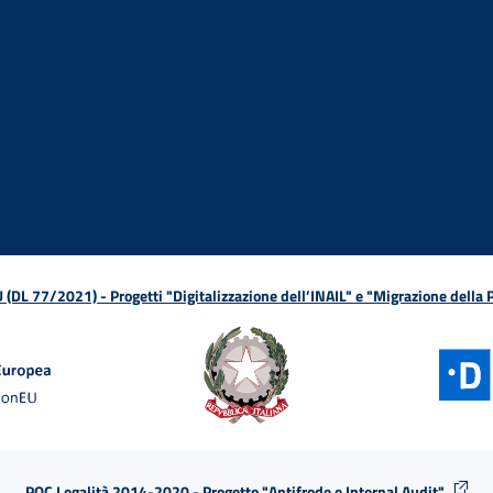
ova finestra
in nuova finestra
tura in nuova finestra
 Apertura in nuova finestra
sterno - Apertura in nuova finestra
Apertura nella stessa finestra
L 77/2021) - Progetti "Digitalizzazione dell’INAIL" e "Migrazione della
POC Legalità 2014-2020 - Progetto "Antifrode e Internal Audit"