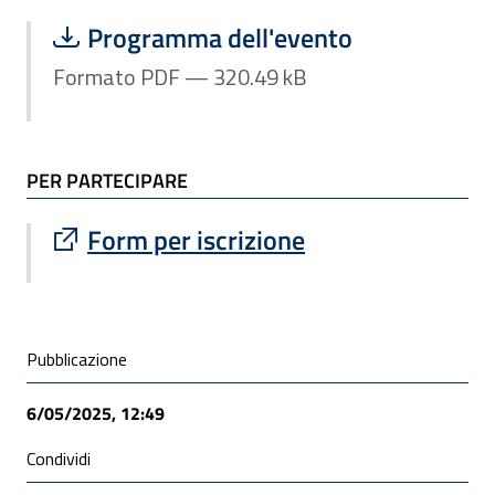
Scarica file:
Formato PDF — Dimensione 320.49 k
Programma dell'evento
Formato PDF — 320.49 kB
PER PARTECIPARE
Sito esterno : apre una nuova finestra
Form per iscrizione
Condivisione social
Pubblicazione
6/05/2025, 12:49
Condividi