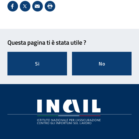
Condividi su Facebook - Sito esterno - Apertura in 
X - Sito esterno - Apertura in nuova finestra
Invio Mail: apre il programma di posta el
Stampa pagina: scelta meno ecologic
Feedback
Questa pagina ti è stata utile ?
Si
No
Footer