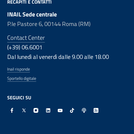
RECAPITI E CONTATTI
INAIL Sede centrale
P.le Pastore 6, 00144 Roma (RM)
Contact Center
(+39) 06.6001
Dal lunedì al venerdì dalle 9.00 alle 18.00
Inail risponde
Sportello digitale
SEGUICI SU
Facebook - Sito esterno - Apertura in nuova finestra
X - Sito esterno - Apertura in nuova finestra
Instagram - Sito esterno - Apertura in nuo
Linkedin - Sito esterno - Apertura in 
Youtube - Sito esterno - Apertur
TikTok - Sito esterno - Ape
Spreaker - Sito estern
Feed RSS - Apert