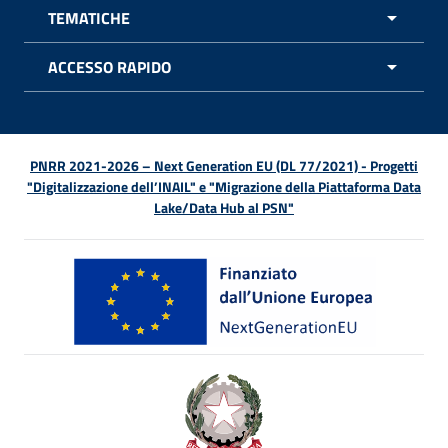
TEMATICHE
APRI 
ACCESSO RAPIDO
APRI 
PNRR 2021-2026 – Next Generation EU (DL 77/2021) - Progetti
"Digitalizzazione dell’INAIL" e "Migrazione della Piattaforma Data
Lake/Data Hub al PSN"