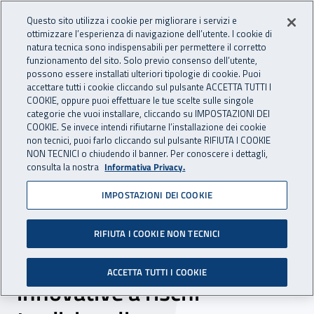
Accedi ai servizi online
For international visitors
Vai al menu principale
Vai al contenuto principale
Questo sito utilizza i cookie per migliorare i servizi e
ottimizzare l’esperienza di navigazione dell’utente. I cookie di
INAIL - Istituto Nazionale per 
natura tecnica sono indispensabili per permettere il corretto
Apri cerca
Apr
funzionamento del sito. Solo previo consenso dell’utente,
possono essere installati ulteriori tipologie di cookie. Puoi
Navigazione principale
accettare tutti i cookie cliccando sul pulsante ACCETTA TUTTI I
COOKIE, oppure puoi effettuare le tue scelte sulle singole
Navigazione - Ti trovi in:
Home
Inail comunica
Eventi
categorie che vuoi installare, cliccando su IMPOSTAZIONI DEI
COOKIE. Se invece intendi rifiutarne l’installazione dei cookie
non tecnici, puoi farlo cliccando sul pulsante RIFIUTA I COOKIE
NON TECNICI o chiudendo il banner. Per conoscere i dettagli,
22 maggio 2025
consulta la nostra
Informativa Privacy.
IMPOSTAZIONI DEI COOKIE
GoSafe2025: La cultura
della sicurezza sul lavoro
RIFIUTA I COOKIE NON TECNICI
nell’era digitale: soluzioni
ACCETTA TUTTI I COOKIE
innovative a rischi