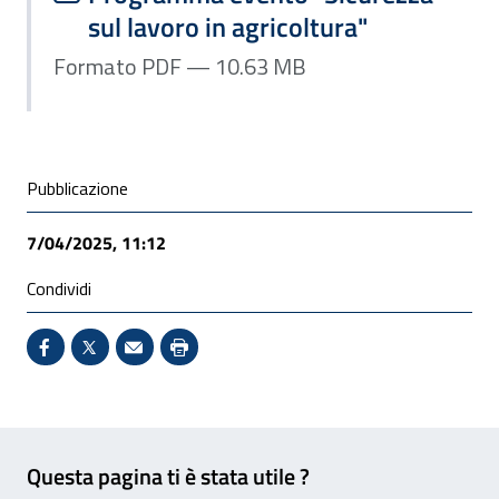
sul lavoro in agricoltura"
Formato PDF — 10.63 MB
Condivisione social
Pubblicazione
7/04/2025, 11:12
Condividi
Condividi su Facebook - Sito esterno - Apertura in 
X - Sito esterno - Apertura in nuova finestra
Invio Mail: apre il programma di posta el
Stampa pagina: scelta meno ecologic
Feedback
Questa pagina ti è stata utile ?