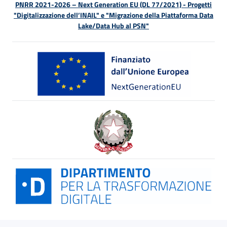
PNRR 2021-2026 – Next Generation EU (DL 77/2021) - Progetti
"Digitalizzazione dell’INAIL" e "Migrazione della Piattaforma Data
Lake/Data Hub al PSN"