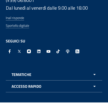
(+39) 06.6001
Dal lunedì al venerdì dalle 9.00 alle 18.00
Inail risponde
Sportello digitale
SEGUICI SU
Facebook - Sito esterno - Apertura in nuova finestra
X - Sito esterno - Apertura in nuova finestra
Instagram - Sito esterno - Apertura in nuo
Linkedin - Sito esterno - Apertura in 
Youtube - Sito esterno - Apertur
TikTok - Sito esterno - Ape
Spreaker - Sito estern
Feed RSS - Apert
TEMATICHE
APRI 
ACCESSO RAPIDO
APRI 