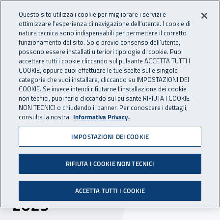
Accedi ai servizi online
For international visitors
Vai al menu principale
Vai al contenuto principale
Questo sito utilizza i cookie per migliorare i servizi e
ottimizzare l’esperienza di navigazione dell’utente. I cookie di
INAIL - Istituto Nazionale per 
natura tecnica sono indispensabili per permettere il corretto
Apri cerca
Apr
funzionamento del sito. Solo previo consenso dell’utente,
possono essere installati ulteriori tipologie di cookie. Puoi
Navigazione principale
accettare tutti i cookie cliccando sul pulsante ACCETTA TUTTI I
COOKIE, oppure puoi effettuare le tue scelte sulle singole
Navigazione - Ti trovi in:
Home
Inail comunica
Eventi
categorie che vuoi installare, cliccando su IMPOSTAZIONI DEI
COOKIE. Se invece intendi rifiutarne l’installazione dei cookie
non tecnici, puoi farlo cliccando sul pulsante RIFIUTA I COOKIE
NON TECNICI o chiudendo il banner. Per conoscere i dettagli,
dal 11 al 13 aprile 2025
consulta la nostra
Informativa Privacy.
IMPOSTAZIONI DEI COOKIE
Abruzzo, al via la 63ª
edizione della Fiera
RIFIUTA I COOKIE NON TECNICI
nazionale dell’agricoltura
ACCETTA TUTTI I COOKIE
2025