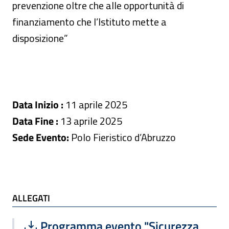
prevenzione oltre che alle opportunità di
finanziamento che l’Istituto mette a
disposizione”
Data Inizio :
11 aprile 2025
Data Fine :
13 aprile 2025
Sede Evento:
Polo Fieristico d’Abruzzo
ALLEGATI
ALLEGATI
Scarica file:
Formato PDF — Dimensione 10.63 MB
Programma evento "Sicurezza