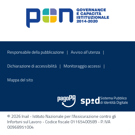
Menu di servizio
Sito interno - Apre in una nuova finestr
Sito interno - Apre
Responsabile della pubblicazione
Avviso all’utenza
Sito interno - Apre in una nuova finestra
Sito interno - Apre
Dichiarazione di accessibilità
Monitoraggio accessi
Sito interno - Apre nella stessa finestra
Mappa del sito
© 2026 Inail - Istituto Nazionale per l'Assicurazione contro gli
Infortuni sul Lavoro - Codice fiscale 01165400589 - P. IVA
00968951004