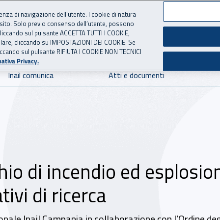
ienza di navigazione dell’utente. I cookie di natura
 sito. Solo previo consenso dell’utente, possono
 per l'Assicurazione contro 
ie cliccando sul pulsante ACCETTA TUTTI I COOKIE,
tallare, cliccando su IMPOSTAZIONI DEI COOKIE. Se
o cliccando sul pulsante RIFIUTA I COOKIE NON TECNICI
ativa Privacy.
Inail comunica
Atti e documenti
chio di incendio ed esplosio
ivi di ricerca
nale Inail Campania in collaborazione con l’Ordine degli