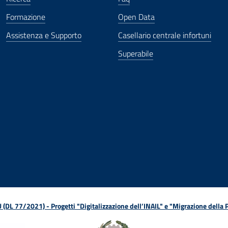
Formazione
Open Data
Assistenza e Supporto
Casellario centrale infortuni
Superabile
ova finestra
in nuova finestra
tura in nuova finestra
 Apertura in nuova finestra
sterno - Apertura in nuova finestra
Apertura nella stessa finestra
L 77/2021) - Progetti "Digitalizzazione dell’INAIL" e "Migrazione della