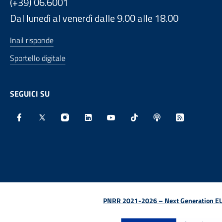
(+39) 06.6001
Dal lunedì al venerdì dalle 9.00 alle 18.00
Inail risponde
Sportello digitale
SEGUICI SU
Facebook - Sito esterno - Apertura in nuova finestra
X - Sito esterno - Apertura in nuova finestra
Instagram - Sito esterno - Apertura in nu
Linkedin - Sito esterno - Apertura 
Youtube - Sito esterno - Aper
TikTok - Sito esterno -
Spreaker - Sito e
Feed RSS - 
PNRR 2021-2026 – Next Generation EU (D