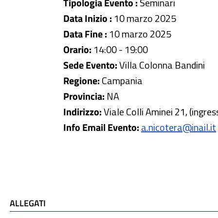
Tipologia Evento :
Seminari
Data Inizio :
10 marzo 2025
Data Fine :
10 marzo 2025
Orario:
14:00 - 19:00
Sede Evento:
Villa Colonna Bandini
Regione:
Campania
Provincia:
NA
Indirizzo:
Viale Colli Aminei 21, (ingre
Info Email Evento:
a.nicotera@inail.it
ALLEGATI
ALLEGATI