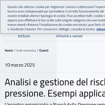
For international visitors
Vai al menu principale
Vai al contenuto principale
Questo sito utilizza i cookie per migliorare i servizi e ottimizzare l’esper
tecnica sono indispensabili per permettere il corretto funzionamento del
INAIL - Istituto Nazionale
essere installati ulteriori tipologie di cookie. Puoi accettare tutti i cook
oppure puoi effettuare le tue scelte sulle singole categorie che vuoi ins
invece intendi rifiutarne l’installazione dei cookie non tecnici, puoi farl
o chiudendo il banner. Per conoscere i dettagli, consulta la nostra
Inform
Navigazione principale
Istituto
Attività e servizi
Navigazione - Ti trovi in:
Home
Inail comunica
Eventi
10 marzo 2025
Analisi e gestione del ris
pressione. Esempi applicat
L’incontro organizzato a Napoli dalla Direzione regio