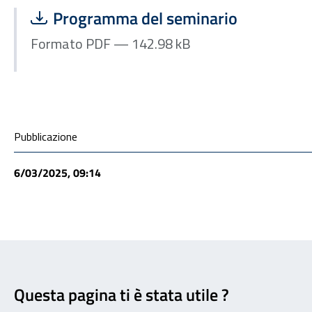
Scarica file:
Formato PDF — Dimensione 142.98 kB
Programma del seminario
Formato PDF — 142.98 kB
Condivisione social
Pubblicazione
6/03/2025, 09:14
Feedback
Questa pagina ti è stata utile ?