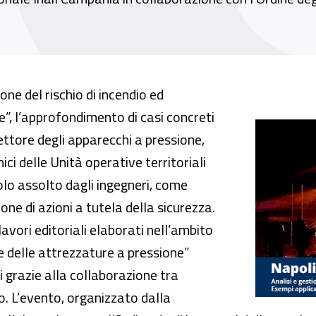
i incendio ed esplosione negli apparecchi a pr
one del rischio di incendio ed
e”, l’approfondimento di casi concreti
settore degli apparecchi a pressione,
ci delle Unità operative territoriali
ruolo assolto dagli ingegneri, come
one di azioni a tutela della sicurezza.
lavori editoriali elaborati nell’ambito
 e delle attrezzature a pressione”
ni grazie alla collaborazione tra
oco. L’evento, organizzato dalla