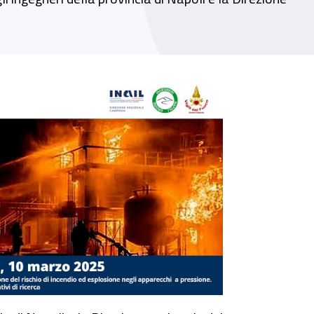
essione. Esempi applicativi di ricerca