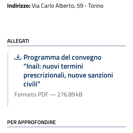
Indirizzo:
Via Carlo Alberto, 59 - Torino
ALLEGATI e TI POTREBBE INTERESSARE
ALLEGATI
Scarica file:
Formato PDF — Dimensione 276.89 k
Programma del convegno
“Inail: nuovi termini
prescrizionali, nuove sanzioni
civili”
Formato PDF — 276.89 kB
PER APPROFONDIRE