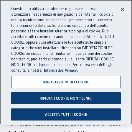
Accedi ai servizi online
For international visitors
Vai al menu principale
Vai al contenuto principale
Questo sito utilizza i cookie per migliorare i servizi e
ottimizzare l’esperienza di navigazione dell’utente. I cookie di
INAIL - Istituto Nazionale per 
natura tecnica sono indispensabili per permettere il corretto
Apri cerca
Apr
funzionamento del sito. Solo previo consenso dell’utente,
possono essere installati ulteriori tipologie di cookie. Puoi
Navigazione principale
accettare tutti i cookie cliccando sul pulsante ACCETTA TUTTI I
COOKIE, oppure puoi effettuare le tue scelte sulle singole
Navigazione - Ti trovi in:
Home
Inail comunica
Eventi
categorie che vuoi installare, cliccando su IMPOSTAZIONI DEI
COOKIE. Se invece intendi rifiutarne l’installazione dei cookie
non tecnici, puoi farlo cliccando sul pulsante RIFIUTA I COOKIE
NON TECNICI o chiudendo il banner. Per conoscere i dettagli,
20 febbraio 2025
consulta la nostra
Informativa Privacy.
IMPOSTAZIONI DEI COOKIE
Convegno - “Inail: nuovi
termini prescrizionali,
RIFIUTA I COOKIE NON TECNICI
nuove sanzioni civili”
ACCETTA TUTTI I COOKIE
Torino, 20 febbraio 2025. L’evento è promosso