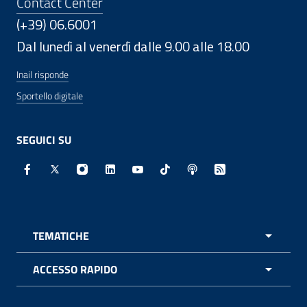
Contact Center
(+39) 06.6001
Dal lunedì al venerdì dalle 9.00 alle 18.00
Inail risponde
Sportello digitale
SEGUICI SU
Facebook - Sito esterno - Apertura in nuova finestra
X - Sito esterno - Apertura in nuova finestra
Instagram - Sito esterno - Apertura in nuo
Linkedin - Sito esterno - Apertura in 
Youtube - Sito esterno - Apertur
TikTok - Sito esterno - Ape
Spreaker - Sito estern
Feed RSS - Apert
TEMATICHE
APRI 
ACCESSO RAPIDO
APRI 