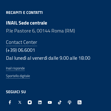
RECAPITI E CONTATTI
INAIL Sede centrale
P.le Pastore 6, 00144 Roma (RM)
Contact Center
(+39) 06.6001
Dal lunedì al venerdì dalle 9.00 alle 18.00
Inail risponde
Sportello digitale
SEGUICI SU
Facebook - Sito esterno - Apertura in nuova finestra
X - Sito esterno - Apertura in nuova finestra
Instagram - Sito esterno - Apertura in nuo
Linkedin - Sito esterno - Apertura in 
Youtube - Sito esterno - Apertur
TikTok - Sito esterno - Ape
Spreaker - Sito estern
Feed RSS - Apert