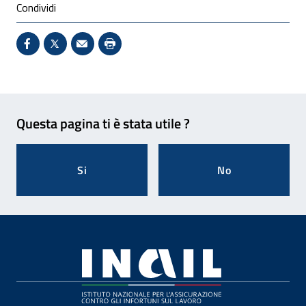
Condividi
Condividi su Facebook - Sito esterno - Apertura in 
X - Sito esterno - Apertura in nuova finestra
Invio Mail: apre il programma di posta el
Stampa pagina: scelta meno ecologic
Feedback
Questa pagina ti è stata utile ?
Si
No
Footer