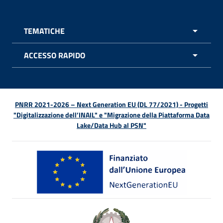
TEMATICHE
APRI 
ACCESSO RAPIDO
APRI 
PNRR 2021-2026 – Next Generation EU (DL 77/2021) - Progetti
"Digitalizzazione dell’INAIL" e "Migrazione della Piattaforma Data
Lake/Data Hub al PSN"