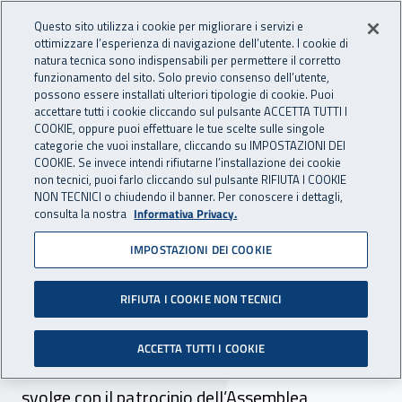
Accedi ai servizi online
For international visitors
Vai al menu principale
Vai al contenuto principale
Questo sito utilizza i cookie per migliorare i servizi e
ottimizzare l’esperienza di navigazione dell’utente. I cookie di
INAIL - Istituto Nazionale per 
natura tecnica sono indispensabili per permettere il corretto
Apri cerca
Apr
funzionamento del sito. Solo previo consenso dell’utente,
possono essere installati ulteriori tipologie di cookie. Puoi
Navigazione principale
accettare tutti i cookie cliccando sul pulsante ACCETTA TUTTI I
COOKIE, oppure puoi effettuare le tue scelte sulle singole
Navigazione - Ti trovi in:
Home
Inail comunica
Eventi
categorie che vuoi installare, cliccando su IMPOSTAZIONI DEI
COOKIE. Se invece intendi rifiutarne l’installazione dei cookie
non tecnici, puoi farlo cliccando sul pulsante RIFIUTA I COOKIE
NON TECNICI o chiudendo il banner. Per conoscere i dettagli,
11 dicembre 2024
consulta la nostra
Informativa Privacy.
IMPOSTAZIONI DEI COOKIE
Presentazione del Rapporto
annuale Inail Sicilia
RIFIUTA I COOKIE NON TECNICI
Palermo, 11 dicembre 2024. Organizzato dalla
ACCETTA TUTTI I COOKIE
Direzione regionale dell’Istituto, l’evento si
svolge con il patrocinio dell’Assemblea