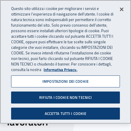
Accedi ai servizi online
For international visitors
Vai al menu principale
Vai al contenuto principale
Questo sito utilizza i cookie per migliorare i servizi e
ottimizzare l’esperienza di navigazione dell’utente. I cookie di
INAIL - Istituto Nazionale per 
natura tecnica sono indispensabili per permettere il corretto
Apri cerca
Apr
funzionamento del sito. Solo previo consenso dell’utente,
possono essere installati ulteriori tipologie di cookie. Puoi
Navigazione principale
accettare tutti i cookie cliccando sul pulsante ACCETTA TUTTI I
COOKIE, oppure puoi effettuare le tue scelte sulle singole
Navigazione - Ti trovi in:
Home
Inail comunica
Eventi
categorie che vuoi installare, cliccando su IMPOSTAZIONI DEI
COOKIE. Se invece intendi rifiutarne l’installazione dei cookie
non tecnici, puoi farlo cliccando sul pulsante RIFIUTA I COOKIE
NON TECNICI o chiudendo il banner. Per conoscere i dettagli,
10 dicembre 2024
consulta la nostra
Informativa Privacy.
IMPOSTAZIONI DEI COOKIE
Convegno - “La gestione
della sicurezza antincendio
RIFIUTA I COOKIE NON TECNICI
e la formazione dei
ACCETTA TUTTI I COOKIE
lavoratori”