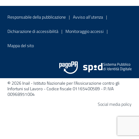
Menu di servizio
Sito interno - Apre in una nuova finestr
Sito interno - Apre
Responsabile della pubblicazione
Avviso all’utenza
Sito interno - Apre in una nuova finestra
Sito interno - Apre
Dichiarazione di accessibilità
Monitoraggio accessi
Sito interno - Apre nella stessa finestra
Mappa del sito
© 2026 Inail - Istituto Nazionale per l'Assicurazione contro gli
Infortuni sul Lavoro - Codice fiscale 01165400589 - P. IVA
00968951004
Apre
Social media policy