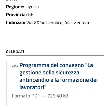
Regione:
Liguria
Provincia:
GE
Indirizzo:
Via XX Settembre, 44 - Genova
ALLEGATI
ALLEGATI
Scarica file:
Formato PDF — Dimensione 729.48 k
Programma del convegno "La
gestione della sicurezza
antincendio e la formazione dei
lavoratori"
Formato PDF — 729.48 kB