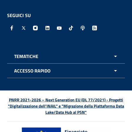
SEGUICI SU
Facebook - Sito esterno - Apertura in nuova finestra
X - Sito esterno - Apertura in nuova finestra
Instagram - Sito esterno - Apertura in nuo
Linkedin - Sito esterno - Apertura in 
Youtube - Sito esterno - Apertur
TikTok - Sito esterno - Ape
Spreaker - Sito estern
Feed RSS - Apert
TEMATICHE
APRI 
ACCESSO RAPIDO
APRI 
PNRR 2021-2026 – Next Generation EU (DL 77/2021) - Progetti
"Digitalizzazione dell’INAIL" e "Migrazione della Piattaforma Data
Lake/Data Hub al PSN"