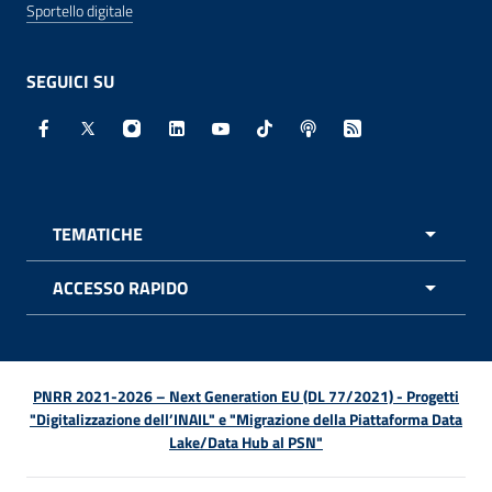
Sportello digitale
SEGUICI SU
Facebook - Sito esterno - Apertura in nuova finestra
X - Sito esterno - Apertura in nuova finestra
Instagram - Sito esterno - Apertura in nuo
Linkedin - Sito esterno - Apertura in 
Youtube - Sito esterno - Apertur
TikTok - Sito esterno - Ape
Spreaker - Sito estern
Feed RSS - Apert
TEMATICHE
APRI 
ACCESSO RAPIDO
APRI 
PNRR 2021-2026 – Next Generation EU (DL 77/2021) - Progetti
"Digitalizzazione dell’INAIL" e "Migrazione della Piattaforma Data
Lake/Data Hub al PSN"