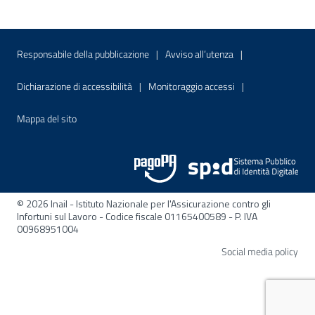
Menu di servizio
Sito interno - Apre in una nuova finestr
Sito interno - Apre
Responsabile della pubblicazione
Avviso all’utenza
Sito interno - Apre in una nuova finestra
Sito interno - Apre
Dichiarazione di accessibilità
Monitoraggio accessi
Sito interno - Apre nella stessa finestra
Mappa del sito
© 2026 Inail - Istituto Nazionale per l'Assicurazione contro gli
Infortuni sul Lavoro - Codice fiscale 01165400589 - P. IVA
00968951004
Apre
Social media policy