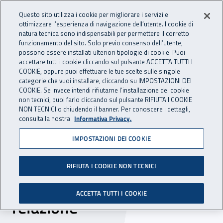
Accedi ai servizi online
For international visitors
Vai al menu principale
Vai al contenuto principale
Questo sito utilizza i cookie per migliorare i servizi e
ottimizzare l’esperienza di navigazione dell’utente. I cookie di
INAIL - Istituto Nazionale per 
natura tecnica sono indispensabili per permettere il corretto
Apri cerca
Apr
funzionamento del sito. Solo previo consenso dell’utente,
possono essere installati ulteriori tipologie di cookie. Puoi
Navigazione principale
accettare tutti i cookie cliccando sul pulsante ACCETTA TUTTI I
COOKIE, oppure puoi effettuare le tue scelte sulle singole
Navigazione - Ti trovi in:
Home
Inail comunica
Eventi
categorie che vuoi installare, cliccando su IMPOSTAZIONI DEI
COOKIE. Se invece intendi rifiutarne l’installazione dei cookie
non tecnici, puoi farlo cliccando sul pulsante RIFIUTA I COOKIE
NON TECNICI o chiudendo il banner. Per conoscere i dettagli,
26 novembre 2024
consulta la nostra
Informativa Privacy.
IMPOSTAZIONI DEI COOKIE
Open day - “Lo sport siamo
noi, valorizzazione della
RIFIUTA I COOKIE NON TECNICI
persona tra sfida e
ACCETTA TUTTI I COOKIE
relazione"