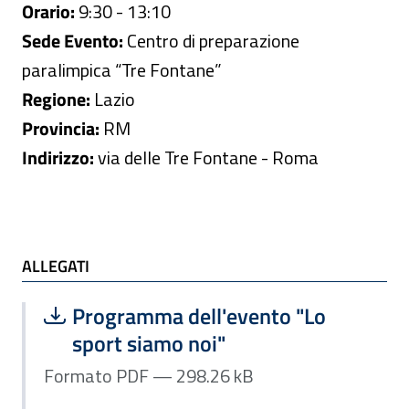
Orario:
9:30 - 13:10
Sede Evento:
Centro di preparazione
paralimpica “Tre Fontane”
Regione:
Lazio
Provincia:
RM
Indirizzo:
via delle Tre Fontane - Roma
ALLEGATI
ALLEGATI
Scarica file:
Formato PDF — Dimensione 298.26 k
Programma dell'evento "Lo
sport siamo noi"
Formato PDF — 298.26 kB