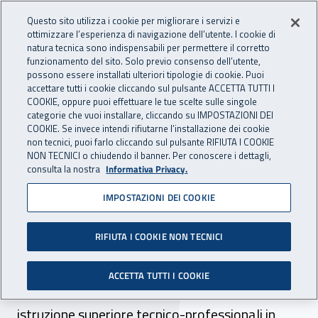
Accedi ai servizi online
For international visitors
Vai al menu principale
Vai al contenuto principale
Questo sito utilizza i cookie per migliorare i servizi e
ottimizzare l’esperienza di navigazione dell’utente. I cookie di
INAIL - Istituto Nazionale per 
natura tecnica sono indispensabili per permettere il corretto
Apri cerca
Apr
funzionamento del sito. Solo previo consenso dell’utente,
possono essere installati ulteriori tipologie di cookie. Puoi
Navigazione principale
accettare tutti i cookie cliccando sul pulsante ACCETTA TUTTI I
COOKIE, oppure puoi effettuare le tue scelte sulle singole
Navigazione - Ti trovi in:
Home
Inail comunica
Eventi
categorie che vuoi installare, cliccando su IMPOSTAZIONI DEI
COOKIE. Se invece intendi rifiutarne l’installazione dei cookie
non tecnici, puoi farlo cliccando sul pulsante RIFIUTA I COOKIE
NON TECNICI o chiudendo il banner. Per conoscere i dettagli,
22 novembre 2024
consulta la nostra
Informativa Privacy.
IMPOSTAZIONI DEI COOKIE
Evento - “La Sicurezza…
Imparala a scuola!”
RIFIUTA I COOKIE NON TECNICI
Ancona, 22 novembre 2024. L’iniziativa
ACCETTA TUTTI I COOKIE
coinvolge docenti e studenti di cinque istituti di
istruzione superiore tecnico-professionali in