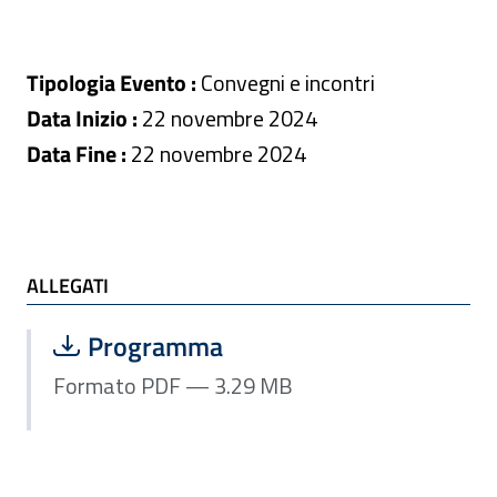
Tipologia Evento :
Convegni e incontri
Data Inizio :
22 novembre 2024
Data Fine :
22 novembre 2024
ALLEGATI
ALLEGATI
Scarica file:
Formato PDF — Dimensione 3.29 MB
Programma
Formato PDF — 3.29 MB