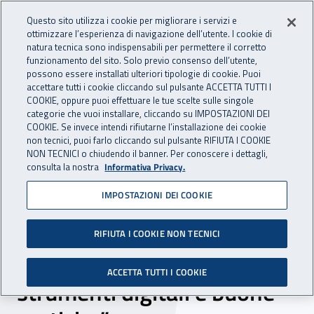
Accedi ai servizi online
For international visitors
Vai al menu principale
Vai al contenuto principale
Questo sito utilizza i cookie per migliorare i servizi e
ottimizzare l’esperienza di navigazione dell’utente. I cookie di
INAIL - Istituto Nazionale per 
natura tecnica sono indispensabili per permettere il corretto
Apri cerca
Apr
funzionamento del sito. Solo previo consenso dell’utente,
possono essere installati ulteriori tipologie di cookie. Puoi
Navigazione principale
accettare tutti i cookie cliccando sul pulsante ACCETTA TUTTI I
COOKIE, oppure puoi effettuare le tue scelte sulle singole
Navigazione - Ti trovi in:
Home
Inail comunica
Eventi
categorie che vuoi installare, cliccando su IMPOSTAZIONI DEI
COOKIE. Se invece intendi rifiutarne l’installazione dei cookie
non tecnici, puoi farlo cliccando sul pulsante RIFIUTA I COOKIE
NON TECNICI o chiudendo il banner. Per conoscere i dettagli,
21 novembre 2024
consulta la nostra
Informativa Privacy.
IMPOSTAZIONI DEI COOKIE
Convegno -
“Organizzazione e gestione
RIFIUTA I COOKIE NON TECNICI
della sicurezza – tecniche,
ACCETTA TUTTI I COOKIE
strumenti digitali e buone