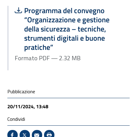
Scarica file:
Formato PDF — Dimensione 2.32 MB
Programma del convegno
“Organizzazione e gestione
della sicurezza – tecniche,
strumenti digitali e buone
pratiche”
Formato PDF — 2.32 MB
Condivisione social
Pubblicazione
20/11/2024, 13:48
Condividi