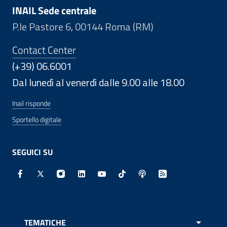
INAIL Sede centrale
P.le Pastore 6, 00144 Roma (RM)
Contact Center
(+39) 06.6001
Dal lunedì al venerdì dalle 9.00 alle 18.00
Inail risponde
Sportello digitale
SEGUICI SU
Facebook - Sito esterno - Apertura in nuova finestra
X - Sito esterno - Apertura in nuova finestra
Instagram - Sito esterno - Apertura in nuo
Linkedin - Sito esterno - Apertura in 
Youtube - Sito esterno - Apertur
TikTok - Sito esterno - Ape
Spreaker - Sito estern
Feed RSS - Apert
TEMATICHE