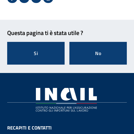
Condividi su Facebook - Sito esterno - Apertura in 
X - Sito esterno - Apertura in nuova finestra
Invio Mail: apre il programma di posta el
Stampa pagina: scelta meno ecologic
Feedback
Questa pagina ti è stata utile ?
Si
No
Footer
RECAPITI E CONTATTI