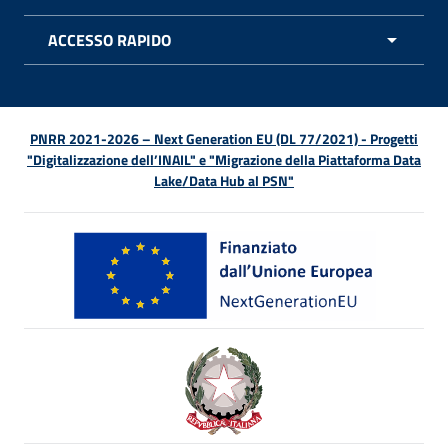
APRI 
ACCESSO RAPIDO
APRI 
PNRR 2021-2026 – Next Generation EU (DL 77/2021) - Progetti
"Digitalizzazione dell’INAIL" e "Migrazione della Piattaforma Data
Lake/Data Hub al PSN"