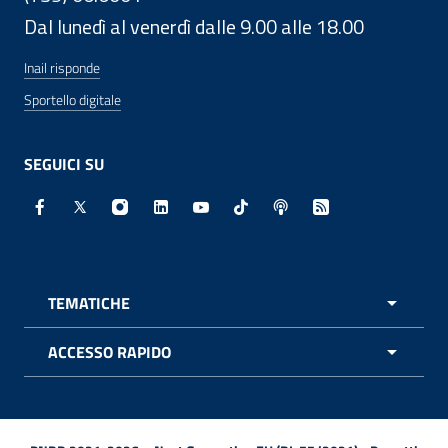
Dal lunedì al venerdì dalle 9.00 alle 18.00
Inail risponde
Sportello digitale
SEGUICI SU
Facebook - Sito esterno - Apertura in nuova finestra
X - Sito esterno - Apertura in nuova finestra
Instagram - Sito esterno - Apertura in nuo
Linkedin - Sito esterno - Apertura in 
Youtube - Sito esterno - Apertur
TikTok - Sito esterno - Ape
Spreaker - Sito estern
Feed RSS - Apert
TEMATICHE
APRI 
ACCESSO RAPIDO
APRI 