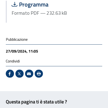
Scarica file:
Formato PDF — Dimensione 232.63 k
Programma
Formato PDF — 232.63 kB
Condivisione social
Pubblicazione
27/09/2024, 11:05
Condividi
Condividi su Facebook - Sito esterno - Apertura in 
X - Sito esterno - Apertura in nuova finestra
Invio Mail: apre il programma di posta el
Stampa pagina: scelta meno ecologic
Feedback
Questa pagina ti è stata utile ?