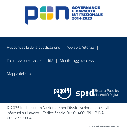
Menu di servizio
Sito interno - Apre in una nuova finestr
Sito interno - Apre
Responsabile della pubblicazione
Avviso all’utenza
Sito interno - Apre in una nuova finestra
Sito interno - Apre
Dichiarazione di accessibilità
Monitoraggio accessi
Sito interno - Apre nella stessa finestra
Mappa del sito
© 2026 Inail - Istituto Nazionale per l'Assicurazione contro gli
Infortuni sul Lavoro - Codice fiscale 01165400589 - P. IVA
00968951004
Apre
Social media policy