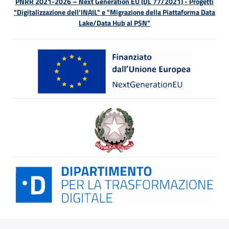
PNRR 2021-2026 – Next Generation EU (DL 77/2021) - Progetti
"Digitalizzazione dell’INAIL" e "Migrazione della Piattaforma Data
Lake/Data Hub al PSN"