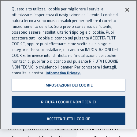
Accedi ai servizi online
For international visitors
Vai al menu principale
Vai al contenuto principale
Questo sito utilizza i cookie per migliorare i servizi e
ottimizzare l’esperienza di navigazione dell’utente. I cookie di
INAIL - Istituto Nazionale per 
natura tecnica sono indispensabili per permettere il corretto
Apri cerca
Apr
funzionamento del sito. Solo previo consenso dell’utente,
possono essere installati ulteriori tipologie di cookie. Puoi
Navigazione principale
accettare tutti i cookie cliccando sul pulsante ACCETTA TUTTI I
COOKIE, oppure puoi effettuare le tue scelte sulle singole
Navigazione - Ti trovi in:
Home
Inail comunica
Eventi
categorie che vuoi installare, cliccando su IMPOSTAZIONI DEI
COOKIE. Se invece intendi rifiutarne l’installazione dei cookie
non tecnici, puoi farlo cliccando sul pulsante RIFIUTA I COOKIE
NON TECNICI o chiudendo il banner. Per conoscere i dettagli,
03 ottobre 2024
consulta la nostra
Informativa Privacy.
IMPOSTAZIONI DEI COOKIE
Seminario – “Accrescere la
cultura della salute e
RIFIUTA I COOKIE NON TECNICI
sicurezza nei cantieri edili”
ACCETTA TUTTI I COOKIE
Roma, 3 ottobre 2024. L’evento di carattere