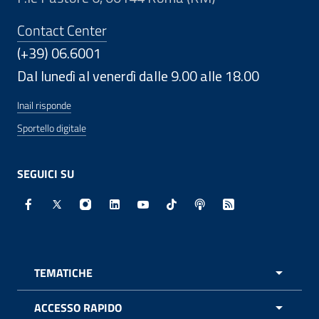
Contact Center
(+39) 06.6001
Dal lunedì al venerdì dalle 9.00 alle 18.00
Inail risponde
Sportello digitale
SEGUICI SU
Facebook - Sito esterno - Apertura in nuova finestra
X - Sito esterno - Apertura in nuova finestra
Instagram - Sito esterno - Apertura in nuo
Linkedin - Sito esterno - Apertura in 
Youtube - Sito esterno - Apertur
TikTok - Sito esterno - Ape
Spreaker - Sito estern
Feed RSS - Apert
TEMATICHE
APRI 
ACCESSO RAPIDO
APRI 