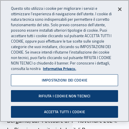
Accedi ai servizi online
For international visitors
Vai al menu principale
Vai al contenuto principale
Questo sito utilizza i cookie per migliorare i servizi e
ottimizzare l’esperienza di navigazione dell’utente. I cookie di
INAIL - Istituto Nazionale per 
natura tecnica sono indispensabili per permettere il corretto
Apri cerca
Apr
funzionamento del sito. Solo previo consenso dell’utente,
possono essere installati ulteriori tipologie di cookie. Puoi
Navigazione principale
accettare tutti i cookie cliccando sul pulsante ACCETTA TUTTI I
COOKIE, oppure puoi effettuare le tue scelte sulle singole
Navigazione - Ti trovi in:
Home
Inail comunica
Eventi
categorie che vuoi installare, cliccando su IMPOSTAZIONI DEI
COOKIE. Se invece intendi rifiutarne l’installazione dei cookie
non tecnici, puoi farlo cliccando sul pulsante RIFIUTA I COOKIE
NON TECNICI o chiudendo il banner. Per conoscere i dettagli,
dal 04 ottobre al 01 novembre 2024
consulta la nostra
Informativa Privacy.
IMPOSTAZIONI DEI COOKIE
Festival di letteratura del
lavoro - Produzioni
RIFIUTA I COOKIE NON TECNICI
ininterrotte 2024
ACCETTA TUTTI I COOKIE
Bergamo, dal 4 ottobre al 1° novembre 2024.