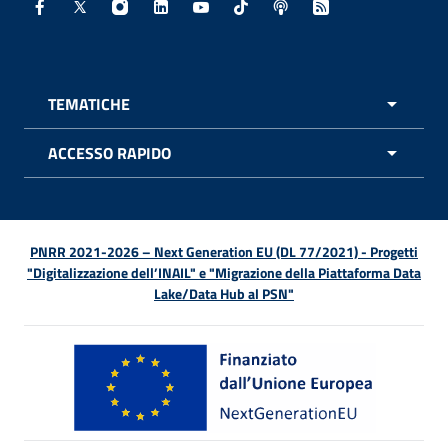
Facebook - Sito esterno - Apertura in nuova finestra
X - Sito esterno - Apertura in nuova finestra
Instagram - Sito esterno - Apertura in nuo
Linkedin - Sito esterno - Apertura in 
Youtube - Sito esterno - Apertur
TikTok - Sito esterno - Ape
Spreaker - Sito estern
Feed RSS - Apert
TEMATICHE
APRI 
ACCESSO RAPIDO
APRI 
PNRR 2021-2026 – Next Generation EU (DL 77/2021) - Progetti
"Digitalizzazione dell’INAIL" e "Migrazione della Piattaforma Data
Lake/Data Hub al PSN"