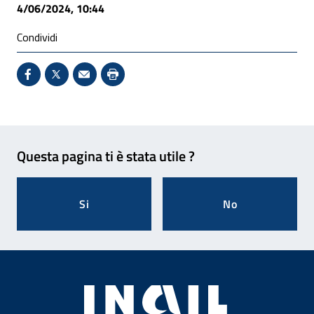
4/06/2024, 10:44
Condividi
Condividi su Facebook - Sito esterno - Apertura in 
X - Sito esterno - Apertura in nuova finestra
Invio Mail: apre il programma di posta el
Stampa pagina: scelta meno ecologic
Feedback
Questa pagina ti è stata utile ?
Si
No
Footer