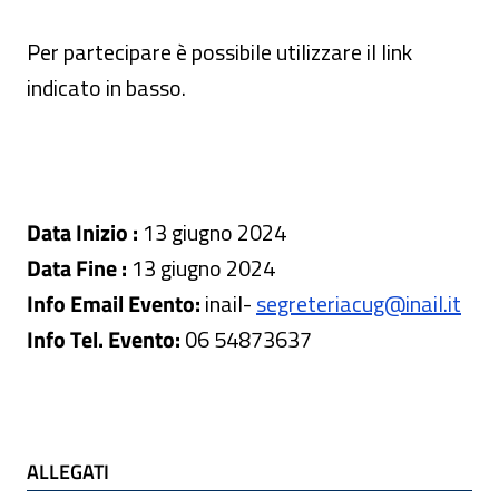
Per partecipare è possibile utilizzare il link
indicato in basso.
Data Inizio :
13 giugno 2024
Data Fine :
13 giugno 2024
Info Email Evento:
inail
-
segreteriacug@inail.it
Info Tel. Evento:
06 54873637
ALLEGATI e TI POTREBBE INTERESSARE
ALLEGATI