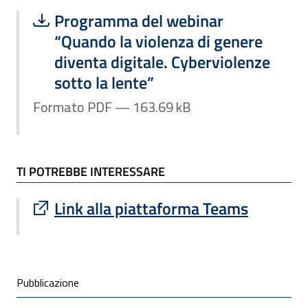
Scarica file:
Formato PDF — Dimensione 163.69 k
Programma del webinar
“Quando la violenza di genere
diventa digitale. Cyberviolenze
sotto la lente”
Formato PDF — 163.69 kB
TI POTREBBE INTERESSARE
Sito esterno : apre una nuova finestra
Link alla piattaforma Teams
Condivisione social
Pubblicazione