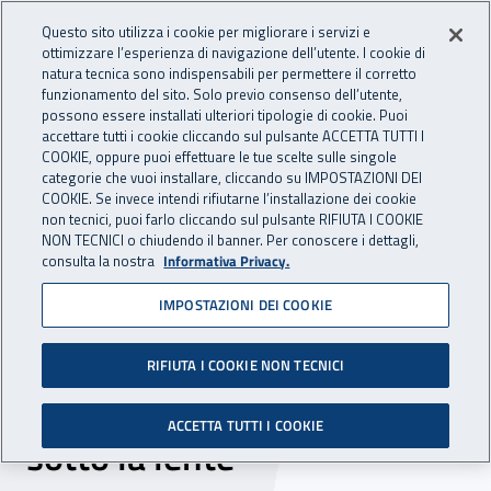
Accedi ai servizi online
For international visitors
Vai al menu principale
Vai al contenuto principale
Questo sito utilizza i cookie per migliorare i servizi e
ottimizzare l’esperienza di navigazione dell’utente. I cookie di
INAIL - Istituto Nazionale per 
natura tecnica sono indispensabili per permettere il corretto
Apri cerca
Apr
funzionamento del sito. Solo previo consenso dell’utente,
possono essere installati ulteriori tipologie di cookie. Puoi
Navigazione principale
accettare tutti i cookie cliccando sul pulsante ACCETTA TUTTI I
COOKIE, oppure puoi effettuare le tue scelte sulle singole
Navigazione - Ti trovi in:
Home
Inail comunica
Eventi
categorie che vuoi installare, cliccando su IMPOSTAZIONI DEI
COOKIE. Se invece intendi rifiutarne l’installazione dei cookie
non tecnici, puoi farlo cliccando sul pulsante RIFIUTA I COOKIE
NON TECNICI o chiudendo il banner. Per conoscere i dettagli,
13 giugno 2024
consulta la nostra
Informativa Privacy.
IMPOSTAZIONI DEI COOKIE
Webinar - “Quando la
violenza di genere diventa
RIFIUTA I COOKIE NON TECNICI
digitale. Cyberviolenze
ACCETTA TUTTI I COOKIE
sotto la lente”