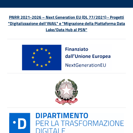
PNRR 2021-2026 – Next Generation EU (DL 77/2021) - Progetti
"Digitalizzazione dell’INAIL" e "Migrazione della Piattaforma Data
Lake/Data Hub al PSN"