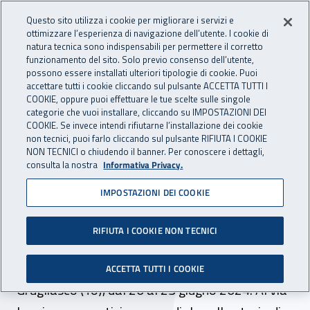
Accedi ai servizi online
For international visitors
Vai al menu principale
Vai al contenuto principale
Questo sito utilizza i cookie per migliorare i servizi e
ottimizzare l’esperienza di navigazione dell’utente. I cookie di
INAIL - Istituto Nazionale per 
natura tecnica sono indispensabili per permettere il corretto
Apri cerca
Apr
funzionamento del sito. Solo previo consenso dell’utente,
possono essere installati ulteriori tipologie di cookie. Puoi
Navigazione principale
accettare tutti i cookie cliccando sul pulsante ACCETTA TUTTI I
COOKIE, oppure puoi effettuare le tue scelte sulle singole
Navigazione - Ti trovi in:
Home
Inail comunica
Eventi
categorie che vuoi installare, cliccando su IMPOSTAZIONI DEI
COOKIE. Se invece intendi rifiutarne l’installazione dei cookie
non tecnici, puoi farlo cliccando sul pulsante RIFIUTA I COOKIE
NON TECNICI o chiudendo il banner. Per conoscere i dettagli,
dal 20 al 23 giugno 2024
consulta la nostra
Informativa Privacy.
IMPOSTAZIONI DEI COOKIE
Evento - Campionati
mondiali di para standing
RIFIUTA I COOKIE NON TECNICI
tennis
ACCETTA TUTTI I COOKIE
Grugliasco (To), dal 20 al 23 giugno 2024. Al via