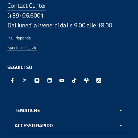
Contact Center
(+39) 06.6001
Dal lunedì al venerdì dalle 9.00 alle 18.00
Inail risponde
Sportello digitale
SEGUICI SU
Facebook - Sito esterno - Apertura in nuova finestra
X - Sito esterno - Apertura in nuova finestra
Instagram - Sito esterno - Apertura in nuo
Linkedin - Sito esterno - Apertura in 
Youtube - Sito esterno - Apertur
TikTok - Sito esterno - Ape
Spreaker - Sito estern
Feed RSS - Apert
TEMATICHE
APRI 
ACCESSO RAPIDO
APRI 