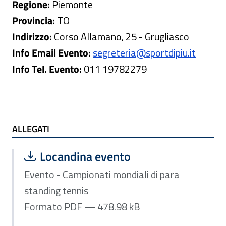
Regione:
Piemonte
Provincia:
TO
Indirizzo:
Corso Allamano, 25 - Grugliasco
Info Email Evento:
segreteria@sportdipiu.it
Info Tel. Evento:
011 19782279
ALLEGATI e TI POTREBBE INTERESSARE
ALLEGATI
Scarica file:
Formato PDF — Dimensione 478.98 k
Locandina evento
Evento - Campionati mondiali di para
standing tennis
Formato PDF — 478.98 kB