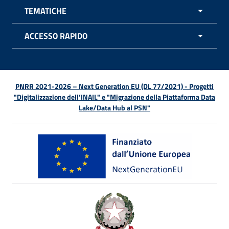
TEMATICHE
APRI 
ACCESSO RAPIDO
APRI 
PNRR 2021-2026 – Next Generation EU (DL 77/2021) - Progetti
"Digitalizzazione dell’INAIL" e "Migrazione della Piattaforma Data
Lake/Data Hub al PSN"