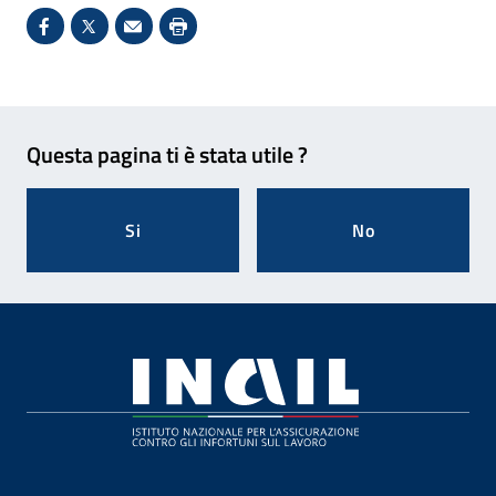
Condividi su Facebook - Sito esterno - Apertura in 
X - Sito esterno - Apertura in nuova finestra
Invio Mail: apre il programma di posta el
Stampa pagina: scelta meno ecologic
Feedback
Questa pagina ti è stata utile ?
Si
No
Footer