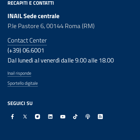
RECAPITI E CONTATTI
INAIL Sede centrale
P.le Pastore 6, 00144 Roma (RM)
Contact Center
(+39) 06.6001
Dal lunedì al venerdì dalle 9.00 alle 18.00
Inail risponde
Sportello digitale
SEGUICI SU
Facebook - Sito esterno - Apertura in nuova finestra
X - Sito esterno - Apertura in nuova finestra
Instagram - Sito esterno - Apertura in nuo
Linkedin - Sito esterno - Apertura in 
Youtube - Sito esterno - Apertur
TikTok - Sito esterno - Ape
Spreaker - Sito estern
Feed RSS - Apert