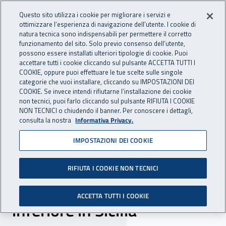
Accedi ai servizi online
For international visitors
Vai al menu principale
Vai al contenuto principale
Questo sito utilizza i cookie per migliorare i servizi e
ottimizzare l’esperienza di navigazione dell’utente. I cookie di
INAIL - Istituto Nazionale per 
natura tecnica sono indispensabili per permettere il corretto
Apri cerca
Apr
funzionamento del sito. Solo previo consenso dell’utente,
possono essere installati ulteriori tipologie di cookie. Puoi
Navigazione principale
accettare tutti i cookie cliccando sul pulsante ACCETTA TUTTI I
COOKIE, oppure puoi effettuare le tue scelte sulle singole
Navigazione - Ti trovi in:
Home
Inail comunica
Eventi
categorie che vuoi installare, cliccando su IMPOSTAZIONI DEI
COOKIE. Se invece intendi rifiutarne l’installazione dei cookie
non tecnici, puoi farlo cliccando sul pulsante RIFIUTA I COOKIE
NON TECNICI o chiudendo il banner. Per conoscere i dettagli,
24 maggio 2024
consulta la nostra
Informativa Privacy.
IMPOSTAZIONI DEI COOKIE
Seminario - “Ispezioni Sgs
per aziende a rischio di
RIFIUTA I COOKIE NON TECNICI
incidente rilevante di soglia
ACCETTA TUTTI I COOKIE
inferiore in Sicilia”