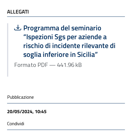
ALLEGATI
ALLEGATI
Scarica file:
Formato PDF — Dimensione 441.96 k
Programma del seminario
“Ispezioni Sgs per aziende a
rischio di incidente rilevante di
soglia inferiore in Sicilia”
Formato PDF — 441.96 kB
Condivisione social
Pubblicazione
20/05/2024, 10:45
Condividi