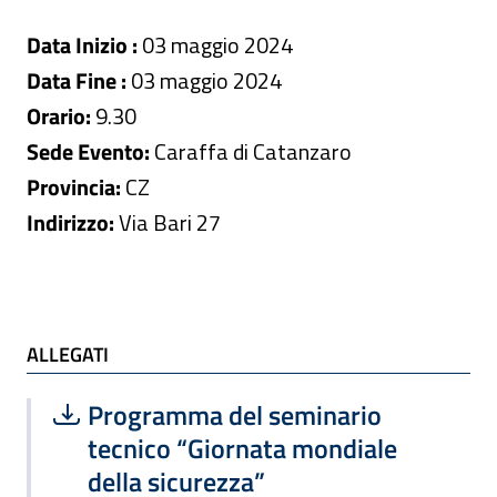
Data Inizio :
03 maggio 2024
Data Fine :
03 maggio 2024
Orario:
9.30
Sede Evento:
Caraffa di Catanzaro
Provincia:
CZ
Indirizzo:
Via Bari 27
ALLEGATI
ALLEGATI
Scarica file:
Formato PDF — Dimensione 1.10 MB
Programma del seminario
tecnico “Giornata mondiale
della sicurezza”