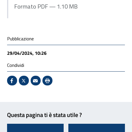
Formato PDF — 1.10 MB
Condivisione social
Pubblicazione
29/04/2024, 10:26
Condividi
Condividi su Facebook - Sito esterno - Apertura in 
X - Sito esterno - Apertura in nuova finestra
Invio Mail: apre il programma di posta el
Stampa pagina: scelta meno ecologic
Feedback
Questa pagina ti è stata utile ?