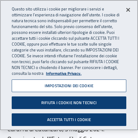
Accedi ai servizi online
For international visitors
Vai al menu principale
Vai al contenuto principale
Questo sito utilizza i cookie per migliorare i servizi e
ottimizzare l’esperienza di navigazione dell’utente. I cookie di
INAIL - Istituto Nazionale per 
natura tecnica sono indispensabili per permettere il corretto
Apri cerca
Apr
funzionamento del sito. Solo previo consenso dell’utente,
possono essere installati ulteriori tipologie di cookie. Puoi
Navigazione principale
accettare tutti i cookie cliccando sul pulsante ACCETTA TUTTI I
COOKIE, oppure puoi effettuare le tue scelte sulle singole
Navigazione - Ti trovi in:
Home
Inail comunica
Eventi
categorie che vuoi installare, cliccando su IMPOSTAZIONI DEI
COOKIE. Se invece intendi rifiutarne l’installazione dei cookie
non tecnici, puoi farlo cliccando sul pulsante RIFIUTA I COOKIE
NON TECNICI o chiudendo il banner. Per conoscere i dettagli,
03 maggio 2024
consulta la nostra
Informativa Privacy.
IMPOSTAZIONI DEI COOKIE
Seminario tecnico -
“Giornata mondiale della
RIFIUTA I COOKIE NON TECNICI
sicurezza”
ACCETTA TUTTI I COOKIE
Caraffa di Catanzaro, 3 maggio 2024.