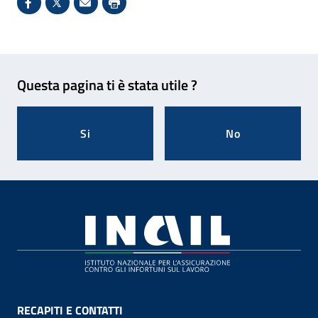
Condividi su Facebook - Sito esterno - Apertura in 
X - Sito esterno - Apertura in nuova finestra
Invio Mail: apre il programma di posta el
Stampa pagina: scelta meno ecologic
Feedback
Questa pagina ti è stata utile ?
Si
No
Footer
RECAPITI E CONTATTI