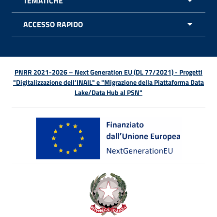
TEMATICHE
APRI 
ACCESSO RAPIDO
APRI 
PNRR 2021-2026 – Next Generation EU (DL 77/2021) - Progetti
"Digitalizzazione dell’INAIL" e "Migrazione della Piattaforma Data
Lake/Data Hub al PSN"