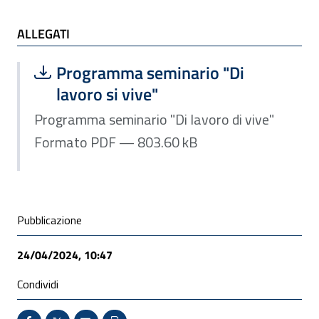
ALLEGATI
ALLEGATI
Scarica file:
Formato PDF — Dimensione 803.60 k
Programma seminario "Di
lavoro si vive"
Programma seminario "Di lavoro di vive"
Formato PDF — 803.60 kB
Condivisione social
Pubblicazione
24/04/2024, 10:47
Condividi