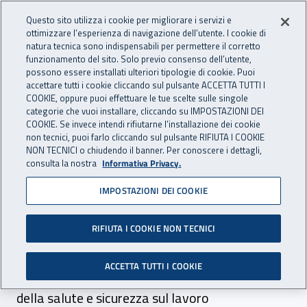
Accedi ai servizi online
For international visitors
Vai al menu principale
Vai al contenuto principale
Questo sito utilizza i cookie per migliorare i servizi e
ottimizzare l’esperienza di navigazione dell’utente. I cookie di
INAIL - Istituto Nazionale per 
natura tecnica sono indispensabili per permettere il corretto
Apri cerca
Apr
funzionamento del sito. Solo previo consenso dell’utente,
possono essere installati ulteriori tipologie di cookie. Puoi
Navigazione principale
accettare tutti i cookie cliccando sul pulsante ACCETTA TUTTI I
COOKIE, oppure puoi effettuare le tue scelte sulle singole
Navigazione - Ti trovi in:
Home
Inail comunica
Eventi
categorie che vuoi installare, cliccando su IMPOSTAZIONI DEI
COOKIE. Se invece intendi rifiutarne l’installazione dei cookie
non tecnici, puoi farlo cliccando sul pulsante RIFIUTA I COOKIE
NON TECNICI o chiudendo il banner. Per conoscere i dettagli,
29 aprile 2024
consulta la nostra
Informativa Privacy.
IMPOSTAZIONI DEI COOKIE
Evento - “Di lavoro si vive”
Bari, 29 aprile 2024. Rivolto agli studenti
RIFIUTA I COOKIE NON TECNICI
dell’Istituto tecnico Lenoci, il seminario vuole
ACCETTA TUTTI I COOKIE
sensibilizzare le nuove generazioni sul tema
della salute e sicurezza sul lavoro