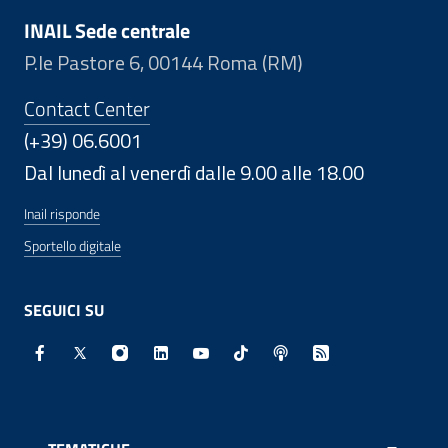
INAIL Sede centrale
P.le Pastore 6, 00144 Roma (RM)
Contact Center
(+39) 06.6001
Dal lunedì al venerdì dalle 9.00 alle 18.00
Inail risponde
Sportello digitale
SEGUICI SU
Facebook - Sito esterno - Apertura in nuova finestra
X - Sito esterno - Apertura in nuova finestra
Instagram - Sito esterno - Apertura in nuo
Linkedin - Sito esterno - Apertura in 
Youtube - Sito esterno - Apertur
TikTok - Sito esterno - Ape
Spreaker - Sito estern
Feed RSS - Apert