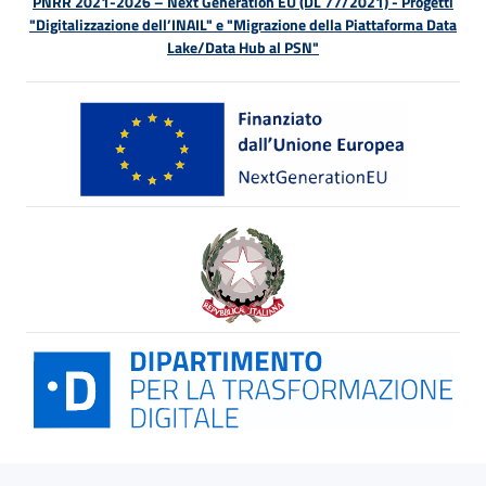
PNRR 2021-2026 – Next Generation EU (DL 77/2021) - Progetti
"Digitalizzazione dell’INAIL" e "Migrazione della Piattaforma Data
Lake/Data Hub al PSN"