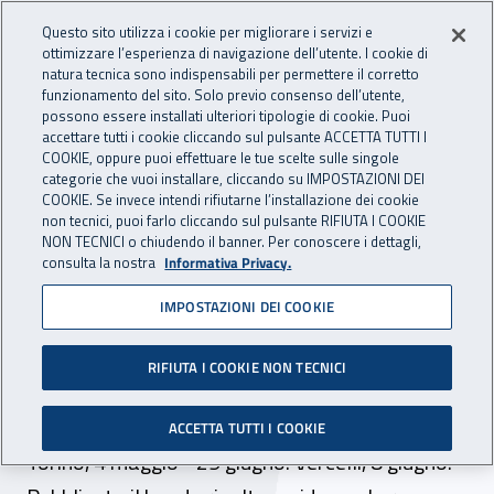
Accedi ai servizi online
For international visitors
Vai al menu principale
Vai al contenuto principale
Questo sito utilizza i cookie per migliorare i servizi e
ottimizzare l’esperienza di navigazione dell’utente. I cookie di
INAIL - Istituto Nazionale per 
natura tecnica sono indispensabili per permettere il corretto
Apri cerca
Apr
funzionamento del sito. Solo previo consenso dell’utente,
possono essere installati ulteriori tipologie di cookie. Puoi
Navigazione principale
accettare tutti i cookie cliccando sul pulsante ACCETTA TUTTI I
COOKIE, oppure puoi effettuare le tue scelte sulle singole
Navigazione - Ti trovi in:
Home
Inail comunica
Eventi
categorie che vuoi installare, cliccando su IMPOSTAZIONI DEI
COOKIE. Se invece intendi rifiutarne l’installazione dei cookie
non tecnici, puoi farlo cliccando sul pulsante RIFIUTA I COOKIE
NON TECNICI o chiudendo il banner. Per conoscere i dettagli,
dal 04 maggio al 29 giugno 2024
consulta la nostra
Informativa Privacy.
IMPOSTAZIONI DEI COOKIE
Eventi - Inail Piemonte al
laboratorio di scrittura di
RIFIUTA I COOKIE NON TECNICI
Job Film Days 2024
ACCETTA TUTTI I COOKIE
Torino, 4 maggio - 29 giugno. Vercelli, 8 giugno.