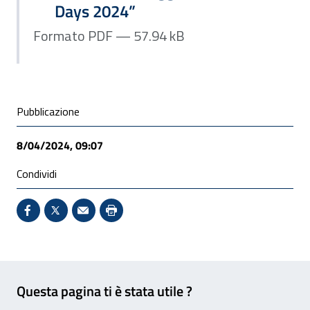
Days 2024”
Formato PDF — 57.94 kB
Condivisione social
Pubblicazione
8/04/2024, 09:07
Condividi
Condividi su Facebook - Sito esterno - Apertura in 
X - Sito esterno - Apertura in nuova finestra
Invio Mail: apre il programma di posta el
Stampa pagina: scelta meno ecologic
Feedback
Questa pagina ti è stata utile ?