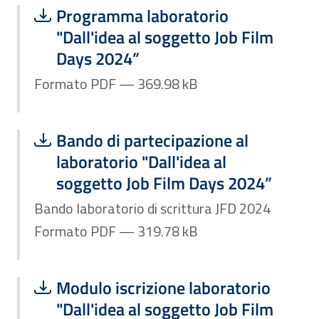
Scarica file:
Formato PDF — Dimensione 369.98 k
Programma laboratorio
"Dall'idea al soggetto Job Film
Days 2024”
Formato PDF — 369.98 kB
Scarica file:
Formato PDF — Dimensione 319.78 k
Bando di partecipazione al
laboratorio "Dall'idea al
soggetto Job Film Days 2024”
Bando laboratorio di scrittura JFD 2024
Formato PDF — 319.78 kB
Scarica file:
Formato PDF — Dimensione 57.94 kB
Modulo iscrizione laboratorio
"Dall'idea al soggetto Job Film