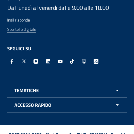
Dal lunedì al venerdì dalle 9.00 alle 18.00
Inail risponde
Sportello digitale
SEGUICI SU
Facebook - Sito esterno - Apertura in nuova finestra
X - Sito esterno - Apertura in nuova finestra
Instagram - Sito esterno - Apertura in nuo
Linkedin - Sito esterno - Apertura in 
Youtube - Sito esterno - Apertur
TikTok - Sito esterno - Ape
Spreaker - Sito estern
Feed RSS - Apert
TEMATICHE
APRI 
ACCESSO RAPIDO
APRI 