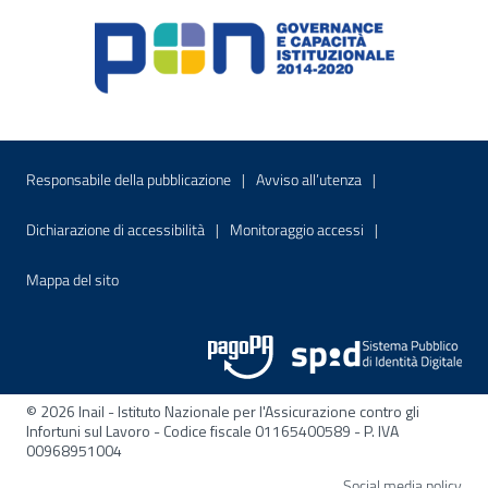
Menu di servizio
Sito interno - Apre in una nuova finestr
Sito interno - Apre
Responsabile della pubblicazione
Avviso all’utenza
Sito interno - Apre in una nuova finestra
Sito interno - Apre
Dichiarazione di accessibilità
Monitoraggio accessi
Sito interno - Apre nella stessa finestra
Mappa del sito
© 2026 Inail - Istituto Nazionale per l'Assicurazione contro gli
Infortuni sul Lavoro - Codice fiscale 01165400589 - P. IVA
00968951004
Apre
Social media policy