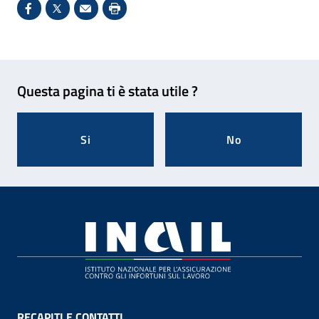
Condividi su Facebook - Sito esterno - Apertura in 
X - Sito esterno - Apertura in nuova finestra
Invio Mail: apre il programma di posta el
Stampa pagina: scelta meno ecologic
Feedback
Questa pagina ti è stata utile ?
Si
No
Footer
RECAPITI E CONTATTI