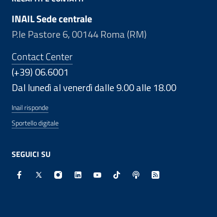
INAIL Sede centrale
P.le Pastore 6, 00144 Roma (RM)
Contact Center
(+39) 06.6001
Dal lunedì al venerdì dalle 9.00 alle 18.00
Inail risponde
Sportello digitale
SEGUICI SU
Facebook - Sito esterno - Apertura in nuova finestra
X - Sito esterno - Apertura in nuova finestra
Instagram - Sito esterno - Apertura in nuo
Linkedin - Sito esterno - Apertura in 
Youtube - Sito esterno - Apertur
TikTok - Sito esterno - Ape
Spreaker - Sito estern
Feed RSS - Apert