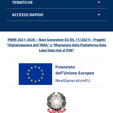
TEMATICHE
APRI 
ACCESSO RAPIDO
APRI 
PNRR 2021-2026 – Next Generation EU (DL 77/2021) - Progetti
"Digitalizzazione dell’INAIL" e "Migrazione della Piattaforma Data
Lake/Data Hub al PSN"