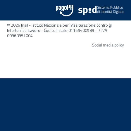
© 2026 Inail - Istituto Nazionale per l'Assicurazione contro gli
Infortuni sul Lavoro - Codice fiscale 01165400589 - P. IVA
00968951004
Apre
Social media policy