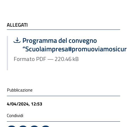
ALLEGATI
ALLEGATI
Scarica file:
Formato PDF — Dimensione 220.46 k
Programma del convegno
“Scuolaimpresa#promuoviamosicur
Formato PDF — 220.46 kB
Condivisione social
Pubblicazione
4/04/2024, 12:53
Condividi