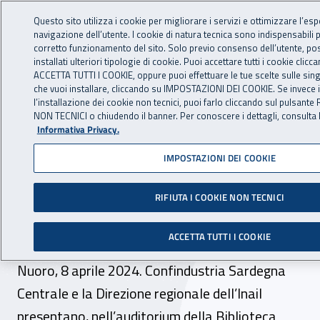
Accedi ai servizi online
For international visitors
Vai al menu principale
Vai al contenuto principale
Questo sito utilizza i cookie per migliorare i servizi e ottimizzare l’esp
navigazione dell’utente. I cookie di natura tecnica sono indispensabili 
INAIL - Istituto Nazionale per 
corretto funzionamento del sito. Solo previo consenso dell’utente, p
Apri cerca
Apr
installati ulteriori tipologie di cookie. Puoi accettare tutti i cookie clic
ACCETTA TUTTI I COOKIE, oppure puoi effettuare le tue scelte sulle sin
Navigazione principale
che vuoi installare, cliccando su IMPOSTAZIONI DEI COOKIE. Se invece in
l’installazione dei cookie non tecnici, puoi farlo cliccando sul pulsante
Navigazione - Ti trovi in:
Home
Inail comunica
Eventi
NON TECNICI o chiudendo il banner. Per conoscere i dettagli, consulta 
Informativa Privacy.
IMPOSTAZIONI DEI COOKIE
08 aprile 2024
RIFIUTA I COOKIE NON TECNICI
Convegno -
“Scuolaimpresa#promuoviam
ACCETTA TUTTI I COOKIE
Nuoro, 8 aprile 2024. Confindustria Sardegna
Centrale e la Direzione regionale dell’Inail
presentano, nell’auditorium della Biblioteca