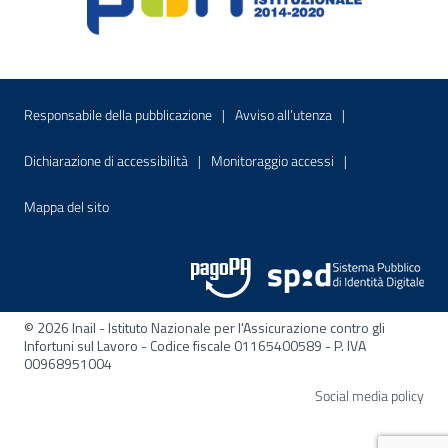
Menu di servizio
Sito interno - Apre in una nuova finestr
Sito interno - Apre
Responsabile della pubblicazione
Avviso all’utenza
Sito interno - Apre in una nuova finestra
Sito interno - Apre
Dichiarazione di accessibilità
Monitoraggio accessi
Sito interno - Apre nella stessa finestra
Mappa del sito
© 2026 Inail - Istituto Nazionale per l'Assicurazione contro gli
Infortuni sul Lavoro - Codice fiscale 01165400589 - P. IVA
00968951004
Apre
Social media policy