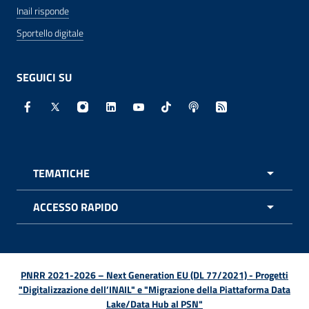
Inail risponde
Sportello digitale
SEGUICI SU
Facebook - Sito esterno - Apertura in nuova finestra
X - Sito esterno - Apertura in nuova finestra
Instagram - Sito esterno - Apertura in nuo
Linkedin - Sito esterno - Apertura in 
Youtube - Sito esterno - Apertur
TikTok - Sito esterno - Ape
Spreaker - Sito estern
Feed RSS - Apert
TEMATICHE
APRI 
ACCESSO RAPIDO
APRI 
PNRR 2021-2026 – Next Generation EU (DL 77/2021) - Progetti
"Digitalizzazione dell’INAIL" e "Migrazione della Piattaforma Data
Lake/Data Hub al PSN"