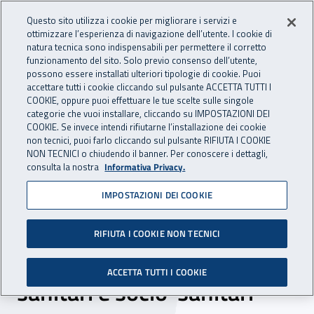
Accedi ai servizi online
For international visitors
Vai al menu principale
Vai al contenuto principale
Questo sito utilizza i cookie per migliorare i servizi e
ottimizzare l’esperienza di navigazione dell’utente. I cookie di
INAIL - Istituto Nazionale per 
natura tecnica sono indispensabili per permettere il corretto
Apri cerca
Apr
funzionamento del sito. Solo previo consenso dell’utente,
possono essere installati ulteriori tipologie di cookie. Puoi
Navigazione principale
accettare tutti i cookie cliccando sul pulsante ACCETTA TUTTI I
COOKIE, oppure puoi effettuare le tue scelte sulle singole
Navigazione - Ti trovi in:
Home
Inail comunica
Eventi
categorie che vuoi installare, cliccando su IMPOSTAZIONI DEI
COOKIE. Se invece intendi rifiutarne l’installazione dei cookie
non tecnici, puoi farlo cliccando sul pulsante RIFIUTA I COOKIE
NON TECNICI o chiudendo il banner. Per conoscere i dettagli,
12 marzo 2024
consulta la nostra
Informativa Privacy.
IMPOSTAZIONI DEI COOKIE
Evento – Giornata
nazionale contro la violenza
RIFIUTA I COOKIE NON TECNICI
nei confronti degli operatori
ACCETTA TUTTI I COOKIE
sanitari e socio-sanitari