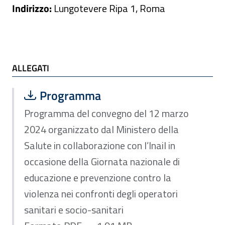
Indirizzo:
Lungotevere Ripa 1, Roma
ALLEGATI
ALLEGATI
Scarica file:
Formato PDF — Dimensione 1.91 MB
Programma
Programma del convegno del 12 marzo
2024 organizzato dal Ministero della
Salute in collaborazione con l’Inail in
occasione della Giornata nazionale di
educazione e prevenzione contro la
violenza nei confronti degli operatori
sanitari e socio-sanitari