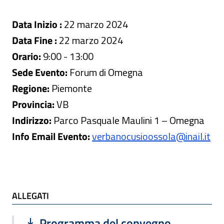
Data Inizio :
22 marzo 2024
Data Fine :
22 marzo 2024
Orario:
9:00 - 13:00
Sede Evento:
Forum di Omegna
Regione:
Piemonte
Provincia:
VB
Indirizzo:
Parco Pasquale Maulini 1 – Omegna
Info Email Evento:
verbanocusioossola@inail.it
ALLEGATI
ALLEGATI
Scarica file:
Formato PDF — Dimensione 295.72 k
Programma del convegno