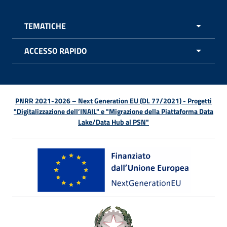
TEMATICHE
APRI 
ACCESSO RAPIDO
APRI 
PNRR 2021-2026 – Next Generation EU (DL 77/2021) - Progetti
"Digitalizzazione dell’INAIL" e "Migrazione della Piattaforma Data
Lake/Data Hub al PSN"