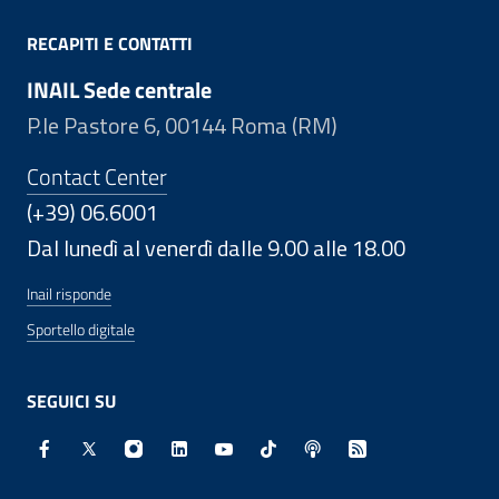
RECAPITI E CONTATTI
INAIL Sede centrale
P.le Pastore 6, 00144 Roma (RM)
Contact Center
(+39) 06.6001
Dal lunedì al venerdì dalle 9.00 alle 18.00
Inail risponde
Sportello digitale
SEGUICI SU
Facebook - Sito esterno - Apertura in nuova finestra
X - Sito esterno - Apertura in nuova finestra
Instagram - Sito esterno - Apertura in nuo
Linkedin - Sito esterno - Apertura in 
Youtube - Sito esterno - Apertur
TikTok - Sito esterno - Ape
Spreaker - Sito estern
Feed RSS - Apert