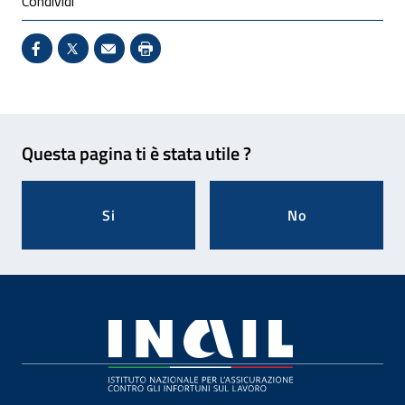
Condividi
Condividi su Facebook - Sito esterno - Apertura in 
X - Sito esterno - Apertura in nuova finestra
Invio Mail: apre il programma di posta el
Stampa pagina: scelta meno ecologic
Feedback
Questa pagina ti è stata utile ?
Si
No
Footer