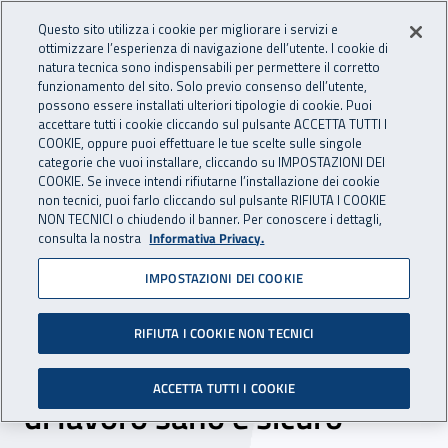
Accedi ai servizi online
For international visitors
Vai al menu principale
Vai al contenuto principale
Questo sito utilizza i cookie per migliorare i servizi e
ottimizzare l’esperienza di navigazione dell’utente. I cookie di
INAIL - Istituto Nazionale per 
natura tecnica sono indispensabili per permettere il corretto
Apri cerca
Apr
funzionamento del sito. Solo previo consenso dell’utente,
possono essere installati ulteriori tipologie di cookie. Puoi
Navigazione principale
accettare tutti i cookie cliccando sul pulsante ACCETTA TUTTI I
COOKIE, oppure puoi effettuare le tue scelte sulle singole
Navigazione - Ti trovi in:
Home
Inail comunica
Eventi
categorie che vuoi installare, cliccando su IMPOSTAZIONI DEI
COOKIE. Se invece intendi rifiutarne l’installazione dei cookie
non tecnici, puoi farlo cliccando sul pulsante RIFIUTA I COOKIE
NON TECNICI o chiudendo il banner. Per conoscere i dettagli,
22 marzo 2024
consulta la nostra
Informativa Privacy.
IMPOSTAZIONI DEI COOKIE
Convegno - “Sicurezza sul
lavoro. Dalla cultura della
RIFIUTA I COOKIE NON TECNICI
prevenzione a un ambiente
ACCETTA TUTTI I COOKIE
di lavoro sano e sicuro”