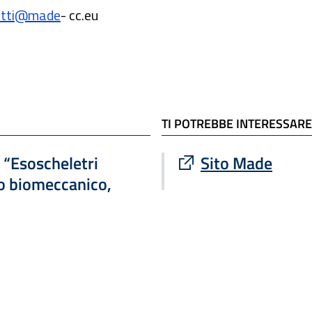
hetti@made
-
cc.eu
TI POTREBBE INTERESSARE
Sito esterno : apre
“Esoscheletri
Sito Made
io biomeccanico,