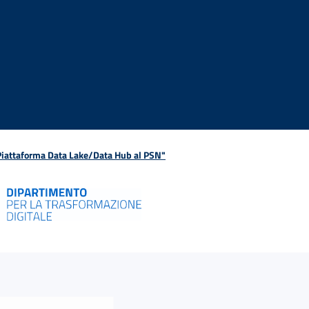
 Piattaforma Data Lake/Data Hub al PSN"