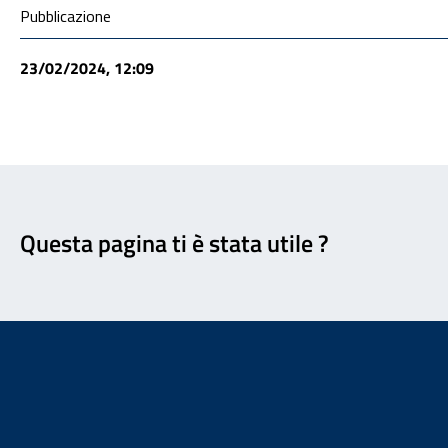
Condivisione social
Pubblicazione
23/02/2024, 12:09
Feedback
Questa pagina ti è stata utile ?
Footer