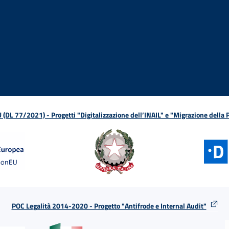
ova finestra
in nuova finestra
tura in nuova finestra
 Apertura in nuova finestra
sterno - Apertura in nuova finestra
Apertura nella stessa finestra
L 77/2021) - Progetti "Digitalizzazione dell’INAIL" e "Migrazione della
POC Legalità 2014-2020 - Progetto "Antifrode e Internal Audit"