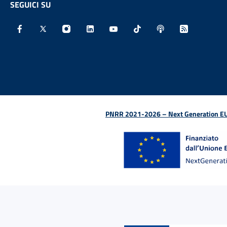
SEGUICI SU
Facebook - Sito esterno - Apertura in nuova finestra
X - Sito esterno - Apertura in nuova finestra
Instagram - Sito esterno - Apertura in nu
Linkedin - Sito esterno - Apertura 
Youtube - Sito esterno - Aper
TikTok - Sito esterno -
Spreaker - Sito e
Feed RSS - 
PNRR 2021-2026 – Next Generation EU (D