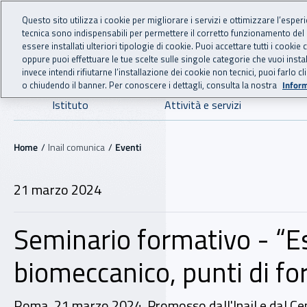
For international visitors
Vai al menu principale
Vai al contenuto principale
Questo sito utilizza i cookie per migliorare i servizi e ottimizzare l’esper
tecnica sono indispensabili per permettere il corretto funzionamento del
INAIL - Istituto Nazionale
essere installati ulteriori tipologie di cookie. Puoi accettare tutti i cook
oppure puoi effettuare le tue scelte sulle singole categorie che vuoi ins
invece intendi rifiutarne l’installazione dei cookie non tecnici, puoi farl
o chiudendo il banner. Per conoscere i dettagli, consulta la nostra
Inform
Navigazione principale
Istituto
Attività e servizi
Navigazione - Ti trovi in:
Home
Inail comunica
Eventi
21 marzo 2024
Seminario formativo - “Es
biomeccanico, punti di forz
Roma, 21 marzo 2024. Promosso dall'Inail e dal Centr