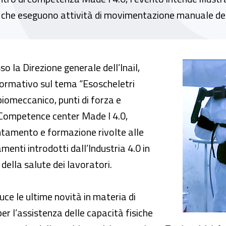
ori che eseguono attività di movimentazione manuale dei
tri occupazionali: valutazione del rischio b
 la Direzione generale dell’Inail,
 formativo sul tema “Esoscheletri
biomeccanico, punti di forza e
al Competence center Made I 4.0,
ientamento e formazione rivolte alle
menti introdotti dall’Industria 4.0 in
della salute dei lavoratori.
uce le ultime novità in materia di
 per l’assistenza delle capacità fisiche