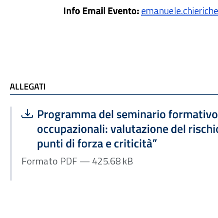
Info Email Evento:
emanuele.chieric
ALLEGATI e TI POTREBBE INTERESSARE
ALLEGATI
Scarica file:
Formato PDF — Dimensione 425.68 kB
Programma del seminario formativo 
occupazionali: valutazione del risch
punti di forza e criticità”
Formato PDF — 425.68 kB