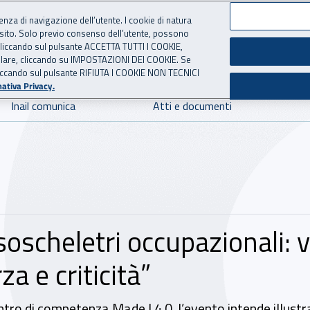
ienza di navigazione dell’utente. I cookie di natura
 sito. Solo previo consenso dell’utente, possono
 per l'Assicurazione contro 
ie cliccando sul pulsante ACCETTA TUTTI I COOKIE,
tallare, cliccando su IMPOSTAZIONI DEI COOKIE. Se
o cliccando sul pulsante RIFIUTA I COOKIE NON TECNICI
ativa Privacy.
Inail comunica
Atti e documenti
oscheletri occupazionali: v
a e criticità”
o di competenza Made I 4.0, l’evento intende illustrar