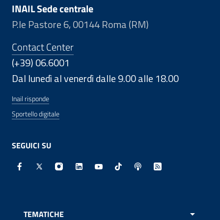
INAIL Sede centrale
P.le Pastore 6, 00144 Roma (RM)
Contact Center
(+39) 06.6001
Dal lunedì al venerdì dalle 9.00 alle 18.00
Inail risponde
Sportello digitale
SEGUICI SU
Facebook - Sito esterno - Apertura in nuova finestra
X - Sito esterno - Apertura in nuova finestra
Instagram - Sito esterno - Apertura in nuo
Linkedin - Sito esterno - Apertura in 
Youtube - Sito esterno - Apertur
TikTok - Sito esterno - Ape
Spreaker - Sito estern
Feed RSS - Apert
TEMATICHE
APRI 