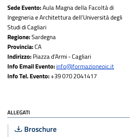
Sede Evento:
Aula Magna della Facoltà di
Ingegneria e Architettura dell’Università degli
Studi di Cagliari
Regione:
Sardegna
Provincia:
CA
Indirizzo:
Piazza d’Armi - Cagliari
Info Email Evento:
info@formazioneoic.it
Info Tel. Evento:
+39 070 2041417
ALLEGATI e TI POTREBBE INTERESSARE
ALLEGATI
Scarica file:
Formato PDF — Dimensione 242.58 k
Broschure