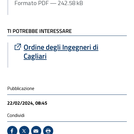
Formato PDF — 242.58 kB
TI POTREBBE INTERESSARE
Sito esterno : apre una nuova finestra
Ordine degli Ingegneri di
Cagliari
Condivisione social
Pubblicazione
22/02/2024, 08:45
Condividi