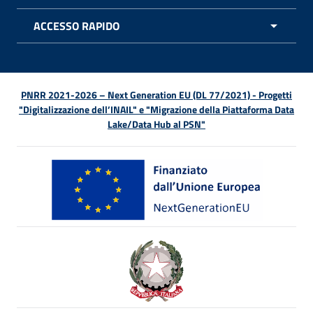
ACCESSO RAPIDO
APRI 
PNRR 2021-2026 – Next Generation EU (DL 77/2021) - Progetti
"Digitalizzazione dell’INAIL" e "Migrazione della Piattaforma Data
Lake/Data Hub al PSN"