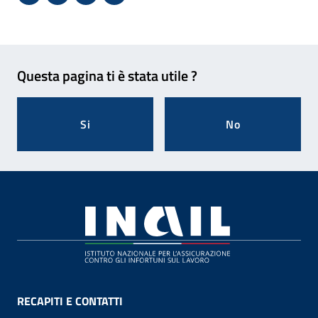
Condividi su Facebook - Sito esterno - Apertura in 
X - Sito esterno - Apertura in nuova finestra
Invio Mail: apre il programma di posta el
Stampa pagina: scelta meno ecologic
Feedback
Questa pagina ti è stata utile ?
Si
No
Footer
RECAPITI E CONTATTI