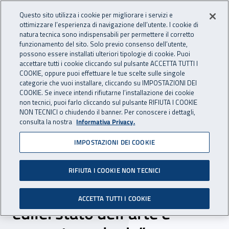
Accedi ai servizi online
For international visitors
Vai al menu principale
Vai al contenuto principale
Questo sito utilizza i cookie per migliorare i servizi e
ottimizzare l’esperienza di navigazione dell’utente. I cookie di
INAIL - Istituto Nazionale per 
natura tecnica sono indispensabili per permettere il corretto
Apri cerca
Apr
funzionamento del sito. Solo previo consenso dell’utente,
possono essere installati ulteriori tipologie di cookie. Puoi
Navigazione principale
accettare tutti i cookie cliccando sul pulsante ACCETTA TUTTI I
COOKIE, oppure puoi effettuare le tue scelte sulle singole
Navigazione - Ti trovi in:
Home
Inail comunica
Eventi
categorie che vuoi installare, cliccando su IMPOSTAZIONI DEI
COOKIE. Se invece intendi rifiutarne l’installazione dei cookie
non tecnici, puoi farlo cliccando sul pulsante RIFIUTA I COOKIE
NON TECNICI o chiudendo il banner. Per conoscere i dettagli,
23 febbraio 2024
consulta la nostra
Informativa Privacy.
IMPOSTAZIONI DEI COOKIE
Convegno - “La valutazione
del rischio biomeccanico
RIFIUTA I COOKIE NON TECNICI
nell’operatore del settore
ACCETTA TUTTI I COOKIE
edile: stato dell’arte e