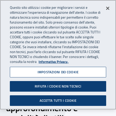
Accedi ai servizi online
For international visitors
Vai al menu principale
Vai al contenuto principale
Questo sito utilizza i cookie per migliorare i servizi e
ottimizzare l’esperienza di navigazione dell’utente. I cookie di
INAIL - Istituto Nazionale per 
natura tecnica sono indispensabili per permettere il corretto
Apri cerca
Apr
funzionamento del sito. Solo previo consenso dell’utente,
possono essere installati ulteriori tipologie di cookie. Puoi
Navigazione principale
accettare tutti i cookie cliccando sul pulsante ACCETTA TUTTI I
COOKIE, oppure puoi effettuare le tue scelte sulle singole
Navigazione - Ti trovi in:
Home
Inail comunica
Eventi
categorie che vuoi installare, cliccando su IMPOSTAZIONI DEI
COOKIE. Se invece intendi rifiutarne l’installazione dei cookie
non tecnici, puoi farlo cliccando sul pulsante RIFIUTA I COOKIE
NON TECNICI o chiudendo il banner. Per conoscere i dettagli,
29 febbraio 2024
consulta la nostra
Informativa Privacy.
IMPOSTAZIONI DEI COOKIE
Convegno - “Denuncia di
impianto di riscaldamento
RIFIUTA I COOKIE NON TECNICI
ad acqua calda:
ACCETTA TUTTI I COOKIE
approfondimento e