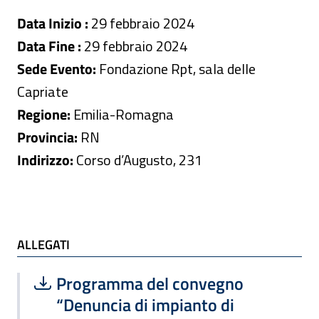
Data Inizio :
29 febbraio 2024
Data Fine :
29 febbraio 2024
Sede Evento:
Fondazione Rpt, sala delle
Capriate
Regione:
Emilia-Romagna
Provincia:
RN
Indirizzo:
Corso d’Augusto, 231
ALLEGATI e TI POTREBBE INTERESSARE
ALLEGATI
Scarica file:
Formato PDF — Dimensione 369.00 k
Programma del convegno
“Denuncia di impianto di