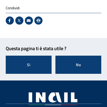
Condividi
Condividi su Facebook - Sito esterno - Apertura in 
X - Sito esterno - Apertura in nuova finestra
Invio Mail: apre il programma di posta el
Stampa pagina: scelta meno ecologic
Feedback
Questa pagina ti è stata utile ?
Si
No
Footer