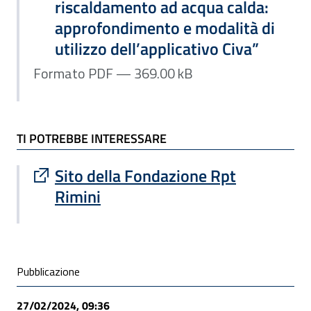
riscaldamento ad acqua calda:
approfondimento e modalità di
utilizzo dell’applicativo Civa”
Formato PDF — 369.00 kB
TI POTREBBE INTERESSARE
Sito esterno : apre una nuova finestra
Sito della Fondazione Rpt
Rimini
Condivisione social
Pubblicazione
27/02/2024, 09:36