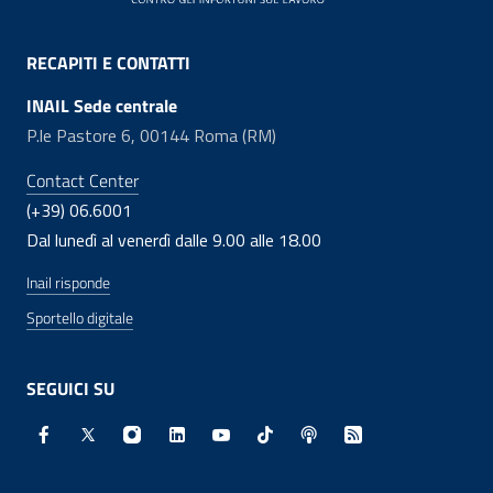
RECAPITI E CONTATTI
INAIL Sede centrale
P.le Pastore 6, 00144 Roma (RM)
Contact Center
(+39) 06.6001
Dal lunedì al venerdì dalle 9.00 alle 18.00
Inail risponde
Sportello digitale
SEGUICI SU
Facebook - Sito esterno - Apertura in nuova finestra
X - Sito esterno - Apertura in nuova finestra
Instagram - Sito esterno - Apertura in nuo
Linkedin - Sito esterno - Apertura in 
Youtube - Sito esterno - Apertur
TikTok - Sito esterno - Ape
Spreaker - Sito estern
Feed RSS - Apert