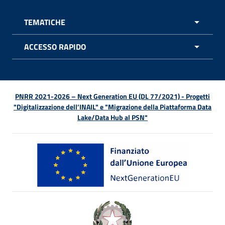
TEMATICHE
APRI 
ACCESSO RAPIDO
APRI 
PNRR 2021-2026 – Next Generation EU (DL 77/2021) - Progetti
"Digitalizzazione dell’INAIL" e "Migrazione della Piattaforma Data
Lake/Data Hub al PSN"