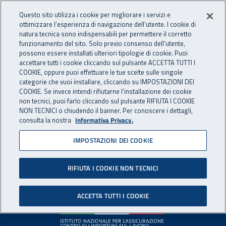
Accedi ai servizi online
For international visitors
Vai al menu principale
Vai al contenuto principale
Questo sito utilizza i cookie per migliorare i servizi e
ottimizzare l’esperienza di navigazione dell’utente. I cookie di
INAIL - Istituto Nazionale per 
natura tecnica sono indispensabili per permettere il corretto
Apri cerca
Apr
funzionamento del sito. Solo previo consenso dell’utente,
possono essere installati ulteriori tipologie di cookie. Puoi
Navigazione principale
accettare tutti i cookie cliccando sul pulsante ACCETTA TUTTI I
COOKIE, oppure puoi effettuare le tue scelte sulle singole
Pagina non disponibile
categorie che vuoi installare, cliccando su IMPOSTAZIONI DEI
COOKIE. Se invece intendi rifiutarne l’installazione dei cookie
non tecnici, puoi farlo cliccando sul pulsante RIFIUTA I COOKIE
Il contenuto non è stato trovato. Per continuare la
NON TECNICI o chiudendo il banner. Per conoscere i dettagli,
consulta la nostra
Informativa Privacy.
navigazione è possibile ritornare alla
home page
o utilizzare
il menu principale.
IMPOSTAZIONI DEI COOKIE
RIFIUTA I COOKIE NON TECNICI
Footer
ACCETTA TUTTI I COOKIE