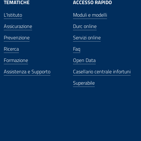
TEMATICHE
ACCESSO RAPIDO
L'Istituto
Moduli e modelli
Assicurazione
Durc online
Prevenzione
Servizi online
Ricerca
Faq
Formazione
Open Data
Assistenza e Supporto
Casellario centrale infortuni
Superabile
ova finestra
in nuova finestra
tura in nuova finestra
 Apertura in nuova finestra
sterno - Apertura in nuova finestra
Apertura nella stessa finestra