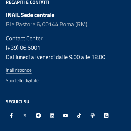
RECAPITI E CONTATTI
INAIL Sede centrale
P.le Pastore 6, 00144 Roma (RM)
Contact Center
(+39) 06.6001
Dal lunedì al venerdì dalle 9.00 alle 18.00
Inail risponde
Sportello digitale
SEGUICI SU
Facebook - Sito esterno - Apertura in nuova finestra
X - Sito esterno - Apertura in nuova finestra
Instagram - Sito esterno - Apertura in nu
Linkedin - Sito esterno - Apertura 
Youtube - Sito esterno - Aper
TikTok - Sito esterno -
Spreaker - Sito e
Feed RSS - 