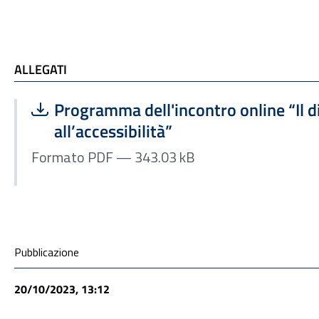
ALLEGATI
ALLEGATI
Scarica file:
Formato PDF — Dimensione 343.03 kB
Programma dell'incontro online “Il di
all’accessibilità”
Formato PDF — 343.03 kB
Condivisione social
Pubblicazione
20/10/2023, 13:12