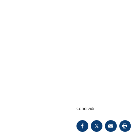
Condividi
Condividi su Facebook 
X - Sito esterno 
Invio Mail:
Stam