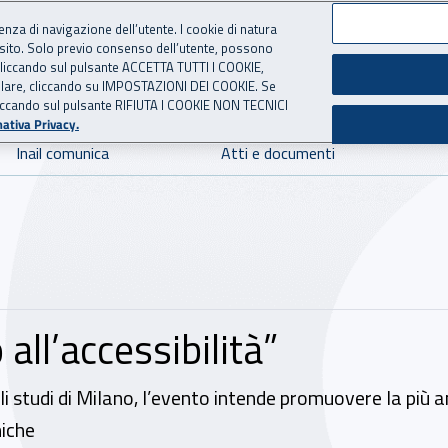
ienza di navigazione dell’utente. I cookie di natura
 sito. Solo previo consenso dell’utente, possono
 per l'Assicurazione contro 
ie cliccando sul pulsante ACCETTA TUTTI I COOKIE,
tallare, cliccando su IMPOSTAZIONI DEI COOKIE. Se
o cliccando sul pulsante RIFIUTA I COOKIE NON TECNICI
ativa Privacy.
Inail comunica
Atti e documenti
 all’accessibilità”
i studi di Milano, l’evento intende promuovere la più a
niche