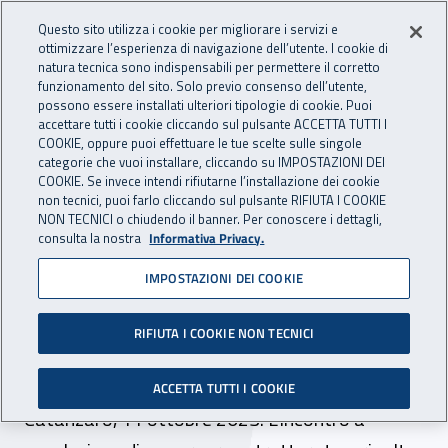
Accedi ai servizi online
For international visitors
Vai al menu principale
Vai al contenuto principale
Questo sito utilizza i cookie per migliorare i servizi e
ottimizzare l’esperienza di navigazione dell’utente. I cookie di
INAIL - Istituto Nazionale per 
natura tecnica sono indispensabili per permettere il corretto
Apri cerca
Apr
funzionamento del sito. Solo previo consenso dell’utente,
possono essere installati ulteriori tipologie di cookie. Puoi
Navigazione principale
accettare tutti i cookie cliccando sul pulsante ACCETTA TUTTI I
COOKIE, oppure puoi effettuare le tue scelte sulle singole
Navigazione - Ti trovi in:
Home
Inail comunica
Eventi
categorie che vuoi installare, cliccando su IMPOSTAZIONI DEI
COOKIE. Se invece intendi rifiutarne l’installazione dei cookie
non tecnici, puoi farlo cliccando sul pulsante RIFIUTA I COOKIE
NON TECNICI o chiudendo il banner. Per conoscere i dettagli,
11 ottobre 2023
consulta la nostra
Informativa Privacy.
IMPOSTAZIONI DEI COOKIE
Evento - Presentazione
progetto "Lavoratori
RIFIUTA I COOKIE NON TECNICI
stranieri in sicurezza"
ACCETTA TUTTI I COOKIE
Catanzaro, 11 ottobre 2023. L'incontro a