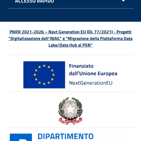
ACCESSO RAPIDO
APRI 
PNRR 2021-2026 – Next Generation EU (DL 77/2021) - Progetti
"Digitalizzazione dell’INAIL" e "Migrazione della Piattaforma Data
Lake/Data Hub al PSN"