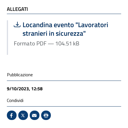
ALLEGATI
ALLEGATI
Scarica file:
Formato PDF — Dimensione 104.51 k
Locandina evento "Lavoratori
stranieri in sicurezza"
Formato PDF — 104.51 kB
Condivisione social
Pubblicazione
9/10/2023, 12:58
Condividi
Condividi su Facebook - Sito esterno - Apertura in 
X - Sito esterno - Apertura in nuova finestra
Invio Mail: apre il programma di posta el
Stampa pagina: scelta meno ecologic