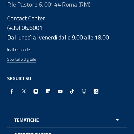
P.le Pastore 6, 00144 Roma (RM)
Contact Center
(+39) 06.6001
Dal lunedì al venerdì dalle 9.00 alle 18.00
Inail risponde
Sportello digitale
SEGUICI SU
Facebook - Sito esterno - Apertura in nuova finestra
X - Sito esterno - Apertura in nuova finestra
Instagram - Sito esterno - Apertura in nuo
Linkedin - Sito esterno - Apertura in 
Youtube - Sito esterno - Apertur
TikTok - Sito esterno - Ape
Spreaker - Sito estern
Feed RSS - Apert
TEMATICHE
APRI 