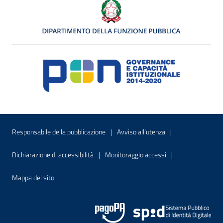
Menu di servizio
Sito interno - Apre in una nuova finestr
Sito interno - Apre
Responsabile della pubblicazione
Avviso all’utenza
Sito interno - Apre in una nuova finestra
Sito interno - Apre
Dichiarazione di accessibilità
Monitoraggio accessi
Sito interno - Apre nella stessa finestra
Mappa del sito