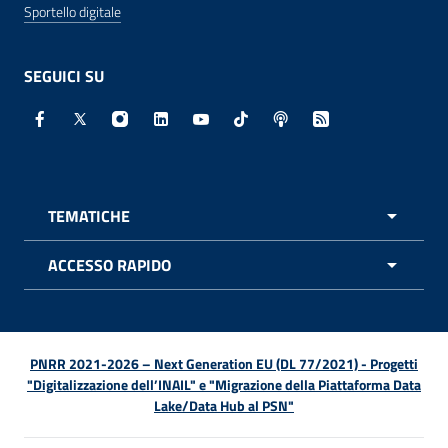
Sportello digitale
SEGUICI SU
Facebook - Sito esterno - Apertura in nuova finestra
X - Sito esterno - Apertura in nuova finestra
Instagram - Sito esterno - Apertura in nuo
Linkedin - Sito esterno - Apertura in 
Youtube - Sito esterno - Apertur
TikTok - Sito esterno - Ape
Spreaker - Sito estern
Feed RSS - Apert
TEMATICHE
APRI 
ACCESSO RAPIDO
APRI 
PNRR 2021-2026 – Next Generation EU (DL 77/2021) - Progetti
"Digitalizzazione dell’INAIL" e "Migrazione della Piattaforma Data
Lake/Data Hub al PSN"