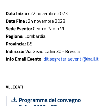
Data Inizio :
22 novembre 2023
Data Fine :
24 novembre 2023
Sede Evento:
Centro Paolo VI
Regione:
Lombardia
Provincia:
BS
Indirizzo:
Via Gezio Calini 30 - Brescia
Info Email Evento:
dit.segreteriaeventi@inail.it
ALLEGATI e TI POTREBBE INTERESSARE
ALLEGATI
Scarica file:
Formato PDF — Dimensione 526.48 k
Programma del convegno