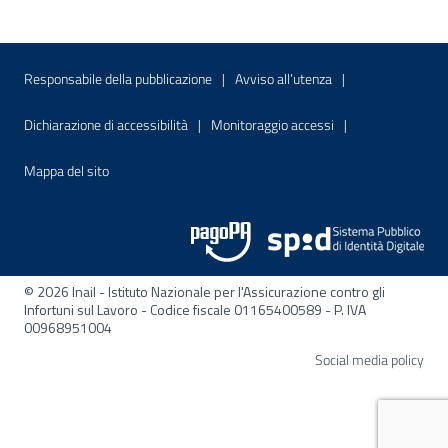
Menu di servizio
Sito interno - Apre in una nuova finestr
Sito interno - Apre
Responsabile della pubblicazione
Avviso all’utenza
Sito interno - Apre in una nuova finestra
Sito interno - Apre
Dichiarazione di accessibilità
Monitoraggio accessi
Sito interno - Apre nella stessa finestra
Mappa del sito
© 2026 Inail - Istituto Nazionale per l'Assicurazione contro gli
Infortuni sul Lavoro - Codice fiscale 01165400589 - P. IVA
00968951004
Apre
Social media policy