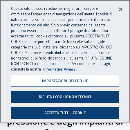
Accedi ai servizi online
For international visitors
Vai al menu principale
Vai al contenuto principale
Questo sito utilizza i cookie per migliorare i servizi e
ottimizzare l’esperienza di navigazione dell’utente. I cookie di
INAIL - Istituto Nazionale per 
natura tecnica sono indispensabili per permettere il corretto
Apri cerca
Apr
funzionamento del sito. Solo previo consenso dell’utente,
possono essere installati ulteriori tipologie di cookie. Puoi
Navigazione principale
accettare tutti i cookie cliccando sul pulsante ACCETTA TUTTI I
COOKIE, oppure puoi effettuare le tue scelte sulle singole
Navigazione - Ti trovi in:
Home
Inail comunica
Eventi
categorie che vuoi installare, cliccando su IMPOSTAZIONI DEI
COOKIE. Se invece intendi rifiutarne l’installazione dei cookie
non tecnici, puoi farlo cliccando sul pulsante RIFIUTA I COOKIE
NON TECNICI o chiudendo il banner. Per conoscere i dettagli,
dal 22 al 24 novembre 2023
consulta la nostra
Informativa Privacy.
IMPOSTAZIONI DEI COOKIE
Convegno Safap 2023 -
“Sicurezza e affidabilità
RIFIUTA I COOKIE NON TECNICI
delle attrezzature a
ACCETTA TUTTI I COOKIE
pressione e degli impianti di