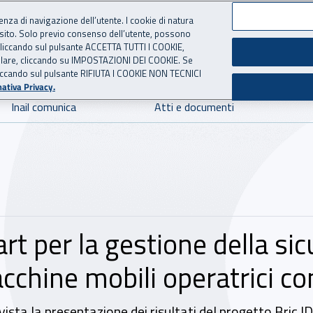
ienza di navigazione dell’utente. I cookie di natura
 sito. Solo previo consenso dell’utente, possono
 per l'Assicurazione contro 
ie cliccando sul pulsante ACCETTA TUTTI I COOKIE,
tallare, cliccando su IMPOSTAZIONI DEI COOKIE. Se
o cliccando sul pulsante RIFIUTA I COOKIE NON TECNICI
ativa Privacy.
Inail comunica
Atti e documenti
 per la gestione della sicu
acchine mobili operatrici c
sta la presentazione dei risultati del progetto Bric I