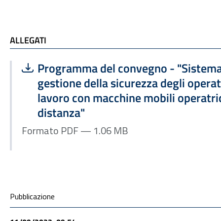
ALLEGATI
ALLEGATI
Scarica file:
Formato PDF — Dimensione 1.06 MB
Programma del convegno - "Sistema 
gestione della sicurezza degli operat
lavoro con macchine mobili operatr
distanza"
Formato PDF — 1.06 MB
Condivisione social
Pubblicazione