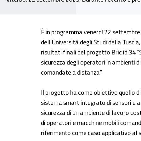
Convegno - "Sistema smart per l
È in programma venerdì 22 settembre al
dell’Università degli Studi della Tuscia
risultati finali del progetto Bric id 34
sicurezza degli operatori in ambienti d
comandate a distanza”.
Il progetto ha come obiettivo quello di 
sistema smart integrato di sensori e at
sicurezza di un ambiente di lavoro co
di operatori e macchine mobili comand
riferimento come caso applicativo al s