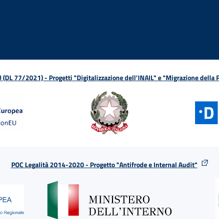
ova finestra
in nuova finestra
tura in nuova finestra
 Apertura in nuova finestra
sterno - Apertura in nuova finestra
Apertura nella stessa finestra
L 77/2021) - Progetti "Digitalizzazione dell’INAIL" e "Migrazione della
POC Legalità 2014-2020 - Progetto "Antifrode e Internal Audit"