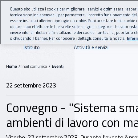
For international visitors
Vai al menu principale
Vai al contenuto principale
Questo sito utilizza i cookie per migliorare i servizi e ottimizzare l’esper
tecnica sono indispensabili per permettere il corretto funzionamento del
INAIL - Istituto Nazionale
essere installati ulteriori tipologie di cookie. Puoi accettare tutti i cook
oppure puoi effettuare le tue scelte sulle singole categorie che vuoi ins
invece intendi rifiutarne l’installazione dei cookie non tecnici, puoi farl
o chiudendo il banner. Per conoscere i dettagli, consulta la nostra
Inform
Navigazione principale
Istituto
Attività e servizi
Navigazione - Ti trovi in:
Home
Inail comunica
Eventi
22 settembre 2023
Convegno - "Sistema smart
ambienti di lavoro con m
Viterbo, 22 settembre 2023. Durante l’evento è previ