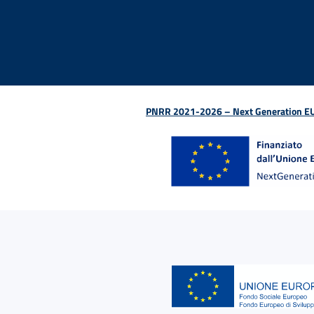
Facebook - Sito esterno - Apertura in nuova finestra
X - Sito esterno - Apertura in nuova finestra
Instagram - Sito esterno - Apertura in nu
Linkedin - Sito esterno - Apertura 
Youtube - Sito esterno - Aper
TikTok - Sito esterno -
Spreaker - Sito e
Feed RSS - 
PNRR 2021-2026 – Next Generation EU (D