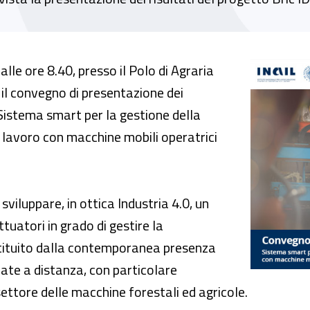
a gestione della sicurezza degli operatori 
le ore 8.40, presso il Polo di Agraria
, il convegno di presentazione dei
 “Sistema smart per la gestione della
i lavoro con macchine mobili operatrici
sviluppare, in ottica Industria 4.0, un
tuatori in grado di gestire la
stituito dalla contemporanea presenza
ate a distanza, con particolare
ettore delle macchine forestali ed agricole.