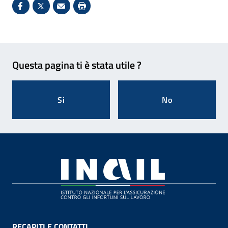
Condividi su Facebook - Sito esterno - Apertura in 
X - Sito esterno - Apertura in nuova finestra
Invio Mail: apre il programma di posta el
Stampa pagina: scelta meno ecologic
Feedback
Questa pagina ti è stata utile ?
Si
No
Footer
RECAPITI E CONTATTI