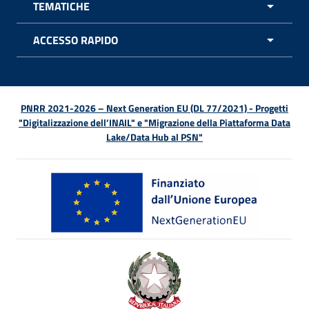
TEMATICHE
APRI 
ACCESSO RAPIDO
APRI 
PNRR 2021-2026 – Next Generation EU (DL 77/2021) - Progetti
"Digitalizzazione dell’INAIL" e "Migrazione della Piattaforma Data
Lake/Data Hub al PSN"