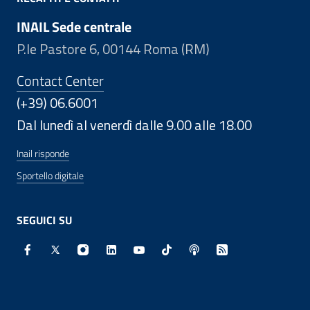
INAIL Sede centrale
P.le Pastore 6, 00144 Roma (RM)
Contact Center
(+39) 06.6001
Dal lunedì al venerdì dalle 9.00 alle 18.00
Inail risponde
Sportello digitale
SEGUICI SU
Facebook - Sito esterno - Apertura in nuova finestra
X - Sito esterno - Apertura in nuova finestra
Instagram - Sito esterno - Apertura in nuo
Linkedin - Sito esterno - Apertura in 
Youtube - Sito esterno - Apertur
TikTok - Sito esterno - Ape
Spreaker - Sito estern
Feed RSS - Apert