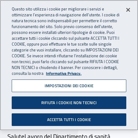
Accedi ai servizi online
For international visitors
Vai al menu principale
Vai al contenuto principale
Questo sito utilizza i cookie per migliorare i servizi e
ottimizzare l’esperienza di navigazione dell’utente. I cookie di
INAIL - Istituto Nazionale per 
natura tecnica sono indispensabili per permettere il corretto
Apri cerca
Apr
funzionamento del sito. Solo previo consenso dell’utente,
possono essere installati ulteriori tipologie di cookie. Puoi
Navigazione principale
accettare tutti i cookie cliccando sul pulsante ACCETTA TUTTI I
COOKIE, oppure puoi effettuare le tue scelte sulle singole
Navigazione - Ti trovi in:
Home
Inail comunica
Eventi
categorie che vuoi installare, cliccando su IMPOSTAZIONI DEI
COOKIE. Se invece intendi rifiutarne l’installazione dei cookie
non tecnici, puoi farlo cliccando sul pulsante RIFIUTA I COOKIE
NON TECNICI o chiudendo il banner. Per conoscere i dettagli,
dal 02 al 03 ottobre 2023
consulta la nostra
Informativa Privacy.
IMPOSTAZIONI DEI COOKIE
Convegno -
OspedaleSicuroDuemila23
RIFIUTA I COOKIE NON TECNICI
Napoli 2-3 ottobre 2023. Giunto alla XX
ACCETTA TUTTI I COOKIE
edizione, l’evento è promosso dall’Osservatorio
SaluteLavoro del Dipartimento di sanità