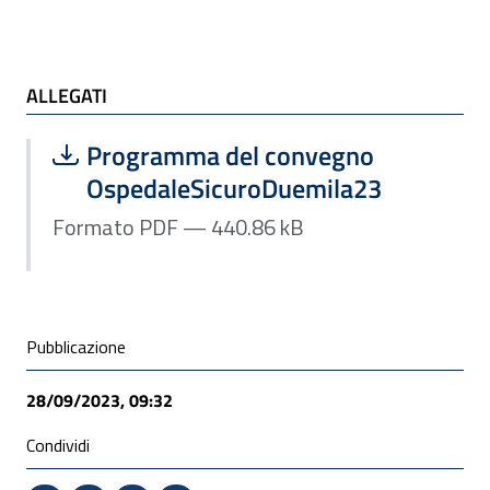
ALLEGATI
ALLEGATI
Scarica file:
Formato PDF — Dimensione 440.86 k
Programma del convegno
OspedaleSicuroDuemila23
Formato PDF — 440.86 kB
Condivisione social
Pubblicazione
28/09/2023, 09:32
Condividi