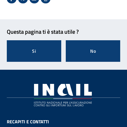
Condividi su Facebook - Sito esterno - Apertura in 
X - Sito esterno - Apertura in nuova finestra
Invio Mail: apre il programma di posta el
Stampa pagina: scelta meno ecologic
Feedback
Questa pagina ti è stata utile ?
Si
No
Footer
RECAPITI E CONTATTI