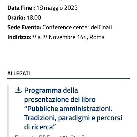
Data Fine :
18 maggio 2023
Orario:
18.00
Sede Evento:
Conference center dell’Inail
Indirizzo:
Via IV Novembre 144, Roma
ALLEGATI
ALLEGATI
Scarica file:
Formato PDF — Dimensione 115.95 k
Programma della
presentazione del libro
“Pubbliche amministrazioni.
Tradizioni, paradigmi e percorsi
di ricerca”