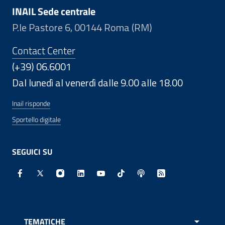
INAIL Sede centrale
P.le Pastore 6, 00144 Roma (RM)
Contact Center
(+39) 06.6001
Dal lunedì al venerdì dalle 9.00 alle 18.00
Inail risponde
Sportello digitale
SEGUICI SU
Facebook - Sito esterno - Apertura in nuova finestra
X - Sito esterno - Apertura in nuova finestra
Instagram - Sito esterno - Apertura in nuo
Linkedin - Sito esterno - Apertura in 
Youtube - Sito esterno - Apertur
TikTok - Sito esterno - Ape
Spreaker - Sito estern
Feed RSS - Apert
TEMATICHE