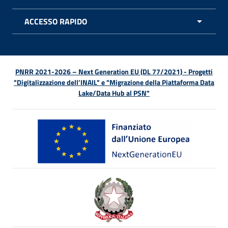
APRI 
ACCESSO RAPIDO
APRI 
PNRR 2021-2026 – Next Generation EU (DL 77/2021) - Progetti
"Digitalizzazione dell’INAIL" e "Migrazione della Piattaforma Data
Lake/Data Hub al PSN"