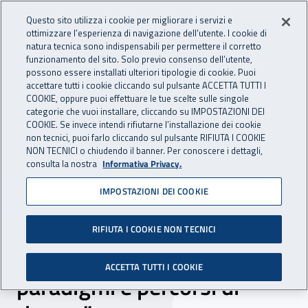
Accedi ai servizi online
For international visitors
Vai al menu principale
Vai al contenuto principale
Questo sito utilizza i cookie per migliorare i servizi e
ottimizzare l’esperienza di navigazione dell’utente. I cookie di
INAIL - Istituto Nazionale per 
natura tecnica sono indispensabili per permettere il corretto
Apri cerca
Apr
funzionamento del sito. Solo previo consenso dell’utente,
possono essere installati ulteriori tipologie di cookie. Puoi
Navigazione principale
accettare tutti i cookie cliccando sul pulsante ACCETTA TUTTI I
COOKIE, oppure puoi effettuare le tue scelte sulle singole
Navigazione - Ti trovi in:
Home
Inail comunica
Eventi
categorie che vuoi installare, cliccando su IMPOSTAZIONI DEI
COOKIE. Se invece intendi rifiutarne l’installazione dei cookie
non tecnici, puoi farlo cliccando sul pulsante RIFIUTA I COOKIE
NON TECNICI o chiudendo il banner. Per conoscere i dettagli,
18 maggio 2023
consulta la nostra
Informativa Privacy.
IMPOSTAZIONI DEI COOKIE
Presentazione del libro
“Pubbliche
RIFIUTA I COOKIE NON TECNICI
amministrazioni. Tradizioni,
ACCETTA TUTTI I COOKIE
paradigmi e percorsi di