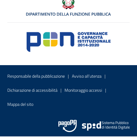
Menu di servizio
Sito interno - Apre in una nuova finestr
Sito interno - Apre
Responsabile della pubblicazione
Avviso all’utenza
Sito interno - Apre in una nuova finestra
Sito interno - Apre
Dichiarazione di accessibilità
Monitoraggio accessi
Sito interno - Apre nella stessa finestra
Mappa del sito