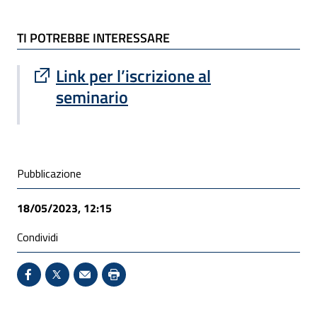
TI POTREBBE INTERESSARE
Sito esterno : apre una nuova finestra
Link per l’iscrizione al
seminario
Condivisione social
Pubblicazione
18/05/2023, 12:15
Condividi
Condividi su Facebook - Sito esterno - Apertura in 
X - Sito esterno - Apertura in nuova finestra
Invio Mail: apre il programma di posta el
Stampa pagina: scelta meno ecologic