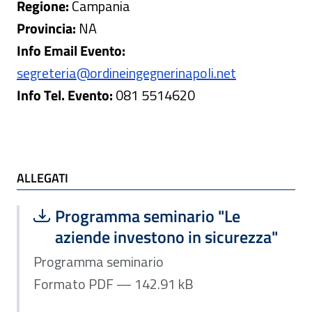
Regione:
Campania
Provincia:
NA
Info Email Evento:
segreteria@ordineingegnerinapoli.net
Info Tel. Evento:
081 5514620
ALLEGATI e TI POTREBBE INTERESSARE
ALLEGATI
Scarica file:
Formato PDF — Dimensione 142.91 k
Programma seminario "Le
aziende investono in sicurezza"
Programma seminario
Formato PDF — 142.91 kB