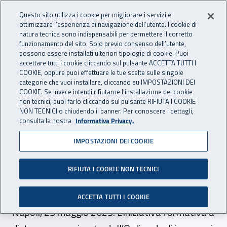
Accedi ai servizi online
For international visitors
Vai al menu principale
Vai al contenuto principale
Questo sito utilizza i cookie per migliorare i servizi e
ottimizzare l’esperienza di navigazione dell’utente. I cookie di
INAIL - Istituto Nazionale per 
natura tecnica sono indispensabili per permettere il corretto
Apri cerca
Apr
funzionamento del sito. Solo previo consenso dell’utente,
possono essere installati ulteriori tipologie di cookie. Puoi
Navigazione principale
accettare tutti i cookie cliccando sul pulsante ACCETTA TUTTI I
COOKIE, oppure puoi effettuare le tue scelte sulle singole
Navigazione - Ti trovi in:
Home
Inail comunica
Eventi
categorie che vuoi installare, cliccando su IMPOSTAZIONI DEI
COOKIE. Se invece intendi rifiutarne l’installazione dei cookie
non tecnici, puoi farlo cliccando sul pulsante RIFIUTA I COOKIE
NON TECNICI o chiudendo il banner. Per conoscere i dettagli,
23 maggio 2023
consulta la nostra
Informativa Privacy.
IMPOSTAZIONI DEI COOKIE
Evento online - Seminario
Bando Isi Inail “Le aziende
RIFIUTA I COOKIE NON TECNICI
investono in sicurezza”
ACCETTA TUTTI I COOKIE
Napoli, 23 maggio 2023. L’iniziativa formativa a