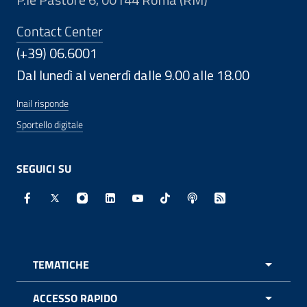
Contact Center
(+39) 06.6001
Dal lunedì al venerdì dalle 9.00 alle 18.00
Inail risponde
Sportello digitale
SEGUICI SU
Facebook - Sito esterno - Apertura in nuova finestra
X - Sito esterno - Apertura in nuova finestra
Instagram - Sito esterno - Apertura in nuo
Linkedin - Sito esterno - Apertura in 
Youtube - Sito esterno - Apertur
TikTok - Sito esterno - Ape
Spreaker - Sito estern
Feed RSS - Apert
TEMATICHE
APRI 
ACCESSO RAPIDO
APRI 