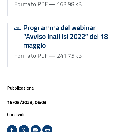
Formato PDF — 163.98 kB
Scarica file:
Formato PDF — Dimensione 241.75 k
Programma del webinar
“Avviso Inail Isi 2022” del 18
maggio
Formato PDF — 241.75 kB
Condivisione social
Pubblicazione
16/05/2023, 06:03
Condividi