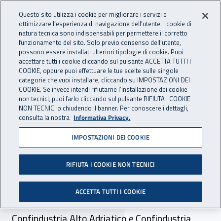
Accedi ai servizi online
For international visitors
Vai al menu principale
Vai al contenuto principale
Questo sito utilizza i cookie per migliorare i servizi e
ottimizzare l’esperienza di navigazione dell’utente. I cookie di
INAIL - Istituto Nazionale per 
natura tecnica sono indispensabili per permettere il corretto
Apri cerca
Apr
funzionamento del sito. Solo previo consenso dell’utente,
possono essere installati ulteriori tipologie di cookie. Puoi
Navigazione principale
accettare tutti i cookie cliccando sul pulsante ACCETTA TUTTI I
COOKIE, oppure puoi effettuare le tue scelte sulle singole
Navigazione - Ti trovi in:
Home
Inail comunica
Eventi
categorie che vuoi installare, cliccando su IMPOSTAZIONI DEI
COOKIE. Se invece intendi rifiutarne l’installazione dei cookie
non tecnici, puoi farlo cliccando sul pulsante RIFIUTA I COOKIE
NON TECNICI o chiudendo il banner. Per conoscere i dettagli,
dal 16 al 18 maggio 2023
consulta la nostra
Informativa Privacy.
IMPOSTAZIONI DEI COOKIE
Eventi online – “Avviso
Inail Isi 2022”
RIFIUTA I COOKIE NON TECNICI
16 e 18 maggio 2023. La Direzione regionale
ACCETTA TUTTI I COOKIE
Friuli Venezia Giulia, in collaborazione con
Confindustria Alto Adriatico e Confindustria