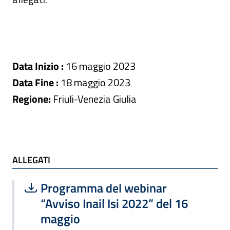
Data Inizio :
16 maggio 2023
Data Fine :
18 maggio 2023
Regione:
Friuli-Venezia Giulia
ALLEGATI
ALLEGATI
Scarica file:
Formato PDF — Dimensione 163.98 k
Programma del webinar
“Avviso Inail Isi 2022” del 16
maggio