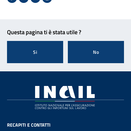
Condividi su Facebook - Sito esterno - Apertura in 
X - Sito esterno - Apertura in nuova finestra
Invio Mail: apre il programma di posta el
Stampa pagina: scelta meno ecologic
Feedback
Questa pagina ti è stata utile ?
Si
No
Footer
RECAPITI E CONTATTI