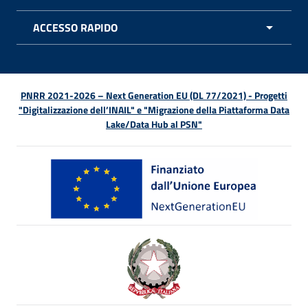
APRI 
ACCESSO RAPIDO
APRI 
PNRR 2021-2026 – Next Generation EU (DL 77/2021) - Progetti
"Digitalizzazione dell’INAIL" e "Migrazione della Piattaforma Data
Lake/Data Hub al PSN"