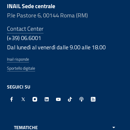
INAIL Sede centrale
P.le Pastore 6, 00144 Roma (RM)
Contact Center
(+39) 06.6001
Dal lunedì al venerdì dalle 9.00 alle 18.00
Inail risponde
Sportello digitale
SEGUICI SU
Facebook - Sito esterno - Apertura in nuova finestra
X - Sito esterno - Apertura in nuova finestra
Instagram - Sito esterno - Apertura in nuo
Linkedin - Sito esterno - Apertura in 
Youtube - Sito esterno - Apertur
TikTok - Sito esterno - Ape
Spreaker - Sito estern
Feed RSS - Apert
TEMATICHE