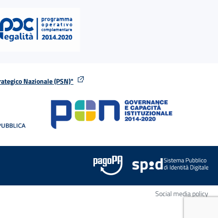
rategico Nazionale (PSN)"
tra
nella stessa finestra
Apr
Social media policy