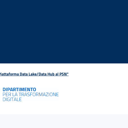
 Piattaforma Data Lake/Data Hub al PSN"