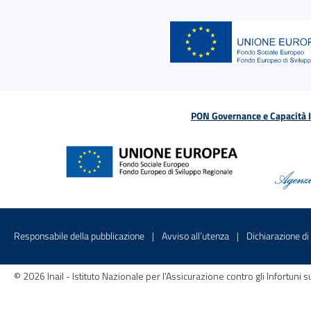
PON Governance e Capacità Is
Menu di servizio
Sito interno - Apre in una nuova finestr
Sito interno - Apre
Responsabile della pubblicazione
Avviso all’utenza
Dichiarazione di 
© 2026 Inail - Istituto Nazionale per l'Assicurazione contro gli Infortu