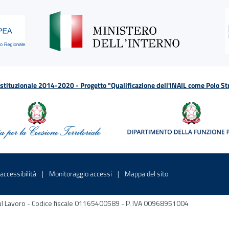
tituzionale 2014-2020 - Progetto "Qualificazione dell'INAIL come Polo St
a
 in una nuova finestra
Sito interno - Apre in una nuova finestra
Sito interno - Apre in una nuova fines
Sito interno - Apre 
accessibilità
Monitoraggio accessi
Mappa del sito
ni sul Lavoro - Codice fiscale 01165400589 - P. IVA 00968951004