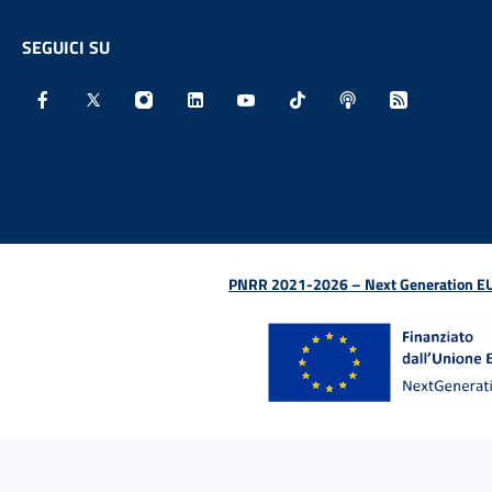
SEGUICI SU
Facebook - Sito esterno - Apertura in nuova finestra
X - Sito esterno - Apertura in nuova finestra
Instagram - Sito esterno - Apertura in nu
Linkedin - Sito esterno - Apertura 
Youtube - Sito esterno - Aper
TikTok - Sito esterno -
Spreaker - Sito e
Feed RSS - 
PNRR 2021-2026 – Next Generation EU (D