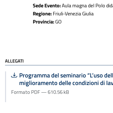
Sede Evento:
Aula magna del Polo dida
Regione:
Friuli-Venezia Giulia
Provincia:
GO
ALLEGATI e TI POTREBBE INTERESSARE
ALLEGATI
Scarica file:
Formato PDF — Dimensione 610.56 kB
Programma del seminario “L’uso della
miglioramento delle condizioni di la
Formato PDF — 610.56 kB