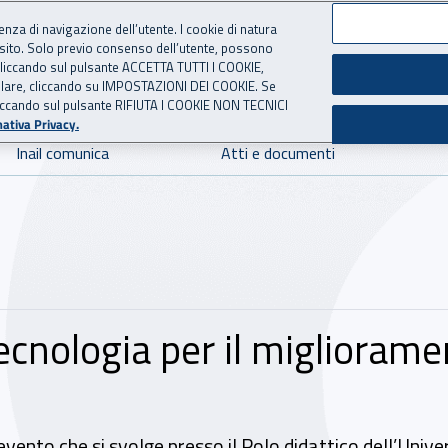
ienza di navigazione dell’utente. I cookie di natura
 sito. Solo previo consenso dell’utente, possono
 per l'Assicurazione contro 
ie cliccando sul pulsante ACCETTA TUTTI I COOKIE,
tallare, cliccando su IMPOSTAZIONI DEI COOKIE. Se
o cliccando sul pulsante RIFIUTA I COOKIE NON TECNICI
ativa Privacy.
Inail comunica
Atti e documenti
ecnologia per il migliorame
vento che si svolge presso il Polo didattico dell’Univers