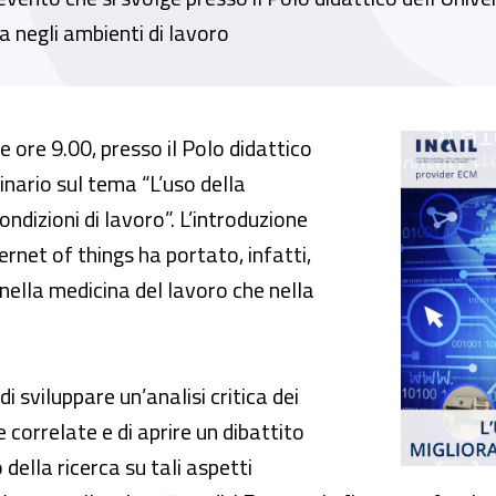
ia negli ambienti di lavoro
gia per il miglioramento delle condizioni di 
 ore 9.00, presso il Polo didattico
minario sul tema “L’uso della
ndizioni di lavoro”. L’introduzione
ternet of things ha portato, infatti,
 nella medicina del lavoro che nella
di sviluppare un’analisi critica dei
correlate e di aprire un dibattito
della ricerca su tali aspetti