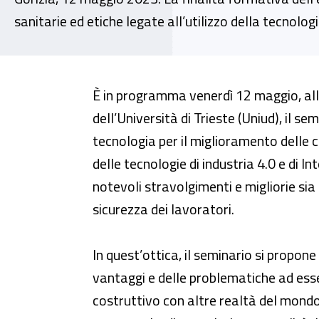
sanitarie ed etiche legate all’utilizzo della tecnolog
Seminario - “L’uso della tecnolo
È in programma venerdì 12 maggio, alle
dell’Università di Trieste (Uniud), il se
tecnologia per il miglioramento delle co
delle tecnologie di industria 4.0 e di In
notevoli stravolgimenti e migliorie sia
sicurezza dei lavoratori.
In quest’ottica, il seminario si propone 
vantaggi e delle problematiche ad esse 
costruttivo con altre realtà del mondo 