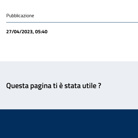
Condivisione social
Pubblicazione
27/04/2023, 05:40
Feedback
Questa pagina ti è stata utile ?
Footer