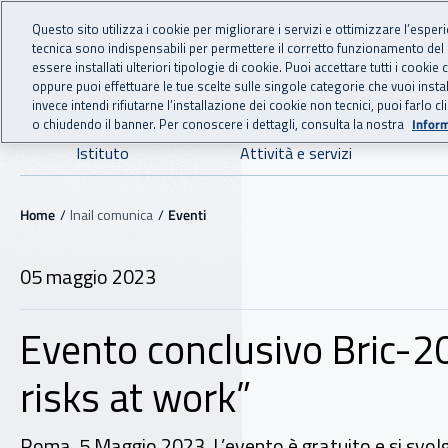
For international visitors
Vai al menu principale
Vai al contenuto principale
Questo sito utilizza i cookie per migliorare i servizi e ottimizzare l’esper
tecnica sono indispensabili per permettere il corretto funzionamento del
INAIL - Istituto Nazionale
essere installati ulteriori tipologie di cookie. Puoi accettare tutti i cook
oppure puoi effettuare le tue scelte sulle singole categorie che vuoi ins
invece intendi rifiutarne l’installazione dei cookie non tecnici, puoi farl
o chiudendo il banner. Per conoscere i dettagli, consulta la nostra
Inform
Navigazione principale
Istituto
Attività e servizi
Navigazione - Ti trovi in:
Home
Inail comunica
Eventi
05 maggio 2023
Evento conclusivo Bric-2
risks at work”
Roma, 5 Maggio 2023. L’evento è gratuito e si svolg