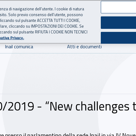
ienza di navigazione dell’utente. I cookie di natura
 sito. Solo previo consenso dell’utente, possono
 per l'Assicurazione contro 
ie cliccando sul pulsante ACCETTA TUTTI I COOKIE,
tallare, cliccando su IMPOSTAZIONI DEI COOKIE. Se
o cliccando sul pulsante RIFIUTA I COOKIE NON TECNICI
ativa Privacy.
Inail comunica
Atti e documenti
0/2019 - “New challenges 
e presso il parlamentino della sede Inail in via IV No