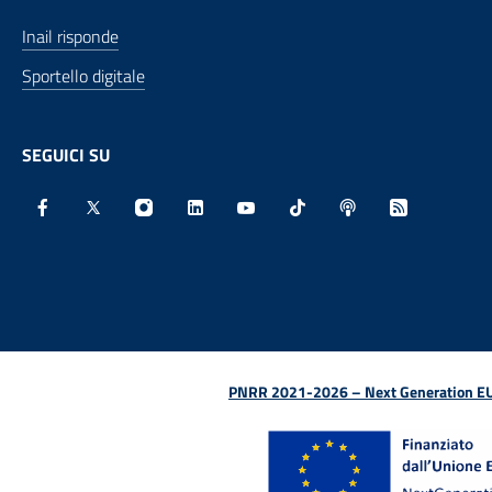
Inail risponde
Sportello digitale
SEGUICI SU
Facebook - Sito esterno - Apertura in nuova finestra
X - Sito esterno - Apertura in nuova finestra
Instagram - Sito esterno - Apertura in nu
Linkedin - Sito esterno - Apertura 
Youtube - Sito esterno - Aper
TikTok - Sito esterno -
Spreaker - Sito e
Feed RSS - 
PNRR 2021-2026 – Next Generation EU (D