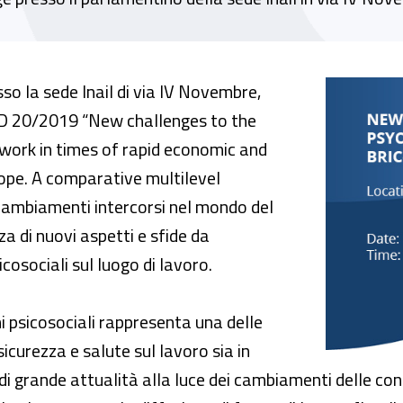
9 - “New challenges to managing psychosoci
o la sede Inail di via IV Novembre,
c ID 20/2019 “New challenges to the
work in times of rapid economic and
rope. A comparative multilevel
 cambiamenti intercorsi nel mondo del
 di nuovi aspetti e sfide da
icosociali sul luogo di lavoro.
chi psicosociali rappresenta una delle
sicurezza e salute sul lavoro sia in
di grande attualità alla luce dei cambiamenti delle condi