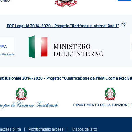
POC Legalità 2014-2020 - Progetto "Antifrode e Internal Audit"
tituzionale 2014-2020 - Progetto "Qualificazione dell'INAIL come Polo St
a
 in una nuova finestra
Sito interno - Apre in una nuova finestra
Sito interno - Apre in una nuova fines
Sito interno - Apre 
accessibilità
Monitoraggio accessi
Mappa del sito