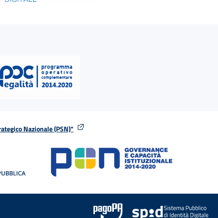
rategico Nazionale (PSN)"
tra
nella stessa finestra