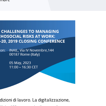
al risks at work”
zioni di lavoro. La digitalizzazione,