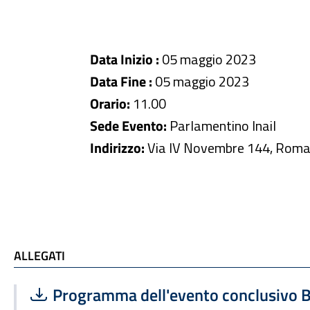
Data Inizio :
05 maggio 2023
Data Fine :
05 maggio 2023
Orario:
11.00
Sede Evento:
Parlamentino Inail
Indirizzo:
Via IV Novembre 144, Rom
ALLEGATI e TI POTREBBE INTERESSARE
ALLEGATI
Scarica file:
Formato PDF — Dimensione 52.38 kB
Programma dell'evento conclusivo 