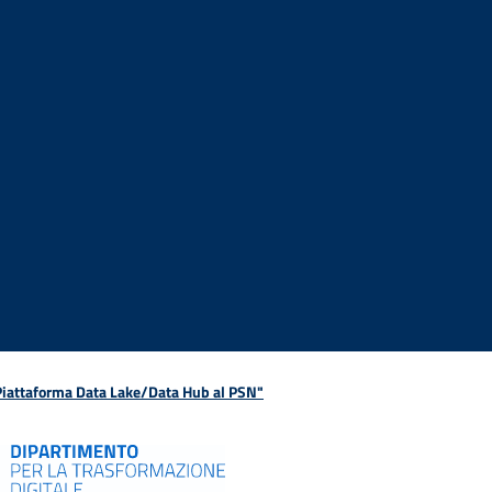
 Piattaforma Data Lake/Data Hub al PSN"