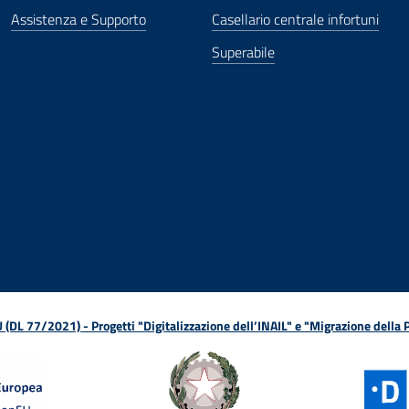
Assistenza e Supporto
Casellario centrale infortuni
Superabile
ova finestra
in nuova finestra
tura in nuova finestra
 Apertura in nuova finestra
sterno - Apertura in nuova finestra
Apertura nella stessa finestra
L 77/2021) - Progetti "Digitalizzazione dell’INAIL" e "Migrazione della