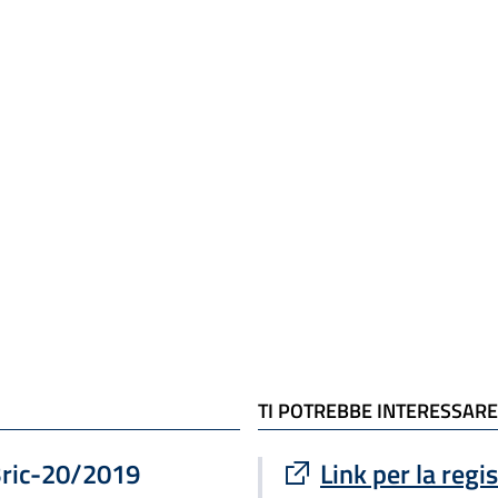
a
TI POTREBBE INTERESSARE
Sito esterno : apre
Bric-20/2019
Link per la regi