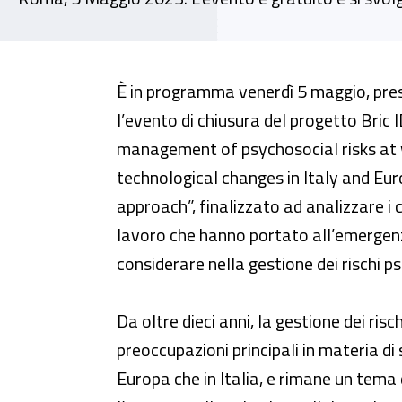
Evento conclusivo Bric-20/201
È in programma venerdì 5 maggio, press
l’evento di chiusura del progetto Bri
management of psychosocial risks at 
technological changes in Italy and Eu
approach”, finalizzato ad analizzare i
lavoro che hanno portato all’emergenza
considerare nella gestione dei rischi ps
Da oltre dieci anni, la gestione dei ris
preoccupazioni principali in materia di 
Europa che in Italia, e rimane un tema 