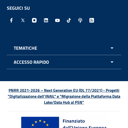
SEGUICI SU
Facebook - Sito esterno - Apertura in nuova finestra
X - Sito esterno - Apertura in nuova finestra
Instagram - Sito esterno - Apertura in nuo
Linkedin - Sito esterno - Apertura in 
Youtube - Sito esterno - Apertur
TikTok - Sito esterno - Ape
Spreaker - Sito estern
Feed RSS - Apert
TEMATICHE
APRI 
ACCESSO RAPIDO
APRI 
PNRR 2021-2026 – Next Generation EU (DL 77/2021) - Progetti
"Digitalizzazione dell’INAIL" e "Migrazione della Piattaforma Data
Lake/Data Hub al PSN"