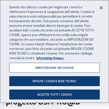
Accedi ai servizi online
For international visitors
Vai al menu principale
Vai al contenuto principale
Questo sito utilizza i cookie per migliorare i servizi e
ottimizzare l’esperienza di navigazione dell’utente. I cookie di
INAIL - Istituto Nazionale per 
natura tecnica sono indispensabili per permettere il corretto
Apri cerca
Apr
funzionamento del sito. Solo previo consenso dell’utente,
possono essere installati ulteriori tipologie di cookie. Puoi
Navigazione principale
accettare tutti i cookie cliccando sul pulsante ACCETTA TUTTI I
COOKIE, oppure puoi effettuare le tue scelte sulle singole
Navigazione - Ti trovi in:
Home
Inail comunica
Eventi
categorie che vuoi installare, cliccando su IMPOSTAZIONI DEI
COOKIE. Se invece intendi rifiutarne l’installazione dei cookie
non tecnici, puoi farlo cliccando sul pulsante RIFIUTA I COOKIE
NON TECNICI o chiudendo il banner. Per conoscere i dettagli,
17 maggio 2023
consulta la nostra
Informativa Privacy.
IMPOSTAZIONI DEI COOKIE
Convegno - Incidentalità
stradale, lavoro e salute:
RIFIUTA I COOKIE NON TECNICI
dal progetto SLEEP@SA al
ACCETTA TUTTI I COOKIE
progetto OSH-RO@D