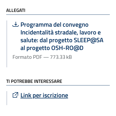
ALLEGATI e TI POTREBBE INTERESSARE
ALLEGATI
Scarica file:
Formato PDF — Dimensione 773.33 k
Programma del convegno
Incidentalità stradale, lavoro e
salute: dal progetto SLEEP@SA
al progetto OSH-RO@D
Formato PDF — 773.33 kB
TI POTREBBE INTERESSARE
Sito esterno : apre una nuova finestra
Link per iscrizione