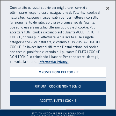
Accedi ai servizi online
For international visitors
Vai al menu principale
Vai al contenuto principale
Questo sito utilizza i cookie per migliorare i servizi e
ottimizzare l’esperienza di navigazione dell’utente. I cookie di
INAIL - Istituto Nazionale per 
natura tecnica sono indispensabili per permettere il corretto
Apri cerca
Apr
funzionamento del sito. Solo previo consenso dell’utente,
possono essere installati ulteriori tipologie di cookie. Puoi
Navigazione principale
accettare tutti i cookie cliccando sul pulsante ACCETTA TUTTI I
COOKIE, oppure puoi effettuare le tue scelte sulle singole
Pagina non disponibile
categorie che vuoi installare, cliccando su IMPOSTAZIONI DEI
COOKIE. Se invece intendi rifiutarne l’installazione dei cookie
non tecnici, puoi farlo cliccando sul pulsante RIFIUTA I COOKIE
Il contenuto non è stato trovato. Per continuare la
NON TECNICI o chiudendo il banner. Per conoscere i dettagli,
consulta la nostra
Informativa Privacy.
navigazione è possibile ritornare alla
home page
o utilizzare
il menu principale.
IMPOSTAZIONI DEI COOKIE
RIFIUTA I COOKIE NON TECNICI
Footer
ACCETTA TUTTI I COOKIE