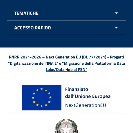
TEMATICHE
APRI 
ACCESSO RAPIDO
APRI 
PNRR 2021-2026 – Next Generation EU (DL 77/2021) - Progetti
"Digitalizzazione dell’INAIL" e "Migrazione della Piattaforma Data
Lake/Data Hub al PSN"