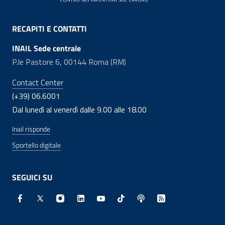
RECAPITI E CONTATTI
INAIL Sede centrale
P.le Pastore 6, 00144 Roma (RM)
Contact Center
(+39) 06.6001
Dal lunedì al venerdì dalle 9.00 alle 18.00
Inail risponde
Sportello digitale
SEGUICI SU
Facebook - Sito esterno - Apertura in nuova finestra
X - Sito esterno - Apertura in nuova finestra
Instagram - Sito esterno - Apertura in nuo
Linkedin - Sito esterno - Apertura in 
Youtube - Sito esterno - Apertur
TikTok - Sito esterno - Ape
Spreaker - Sito estern
Feed RSS - Apert