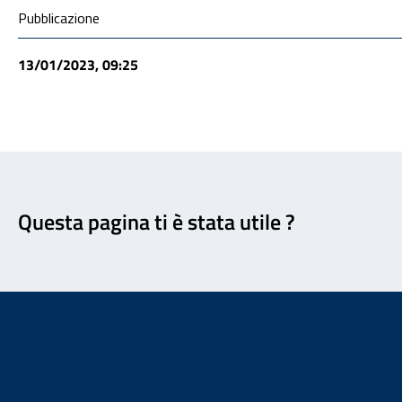
Condivisione social
Pubblicazione
13/01/2023, 09:25
Feedback
Questa pagina ti è stata utile ?
Footer