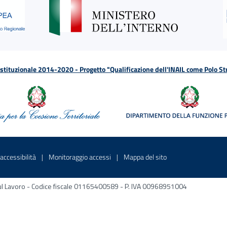
tituzionale 2014-2020 - Progetto "Qualificazione dell'INAIL come Polo St
a
 in una nuova finestra
Sito interno - Apre in una nuova finestra
Sito interno - Apre in una nuova fines
Sito interno - Apre 
accessibilità
Monitoraggio accessi
Mappa del sito
ni sul Lavoro - Codice fiscale 01165400589 - P. IVA 00968951004