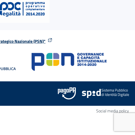
rategico Nazionale (PSN)"
tra
nella stessa finestra
Apr
Social media policy