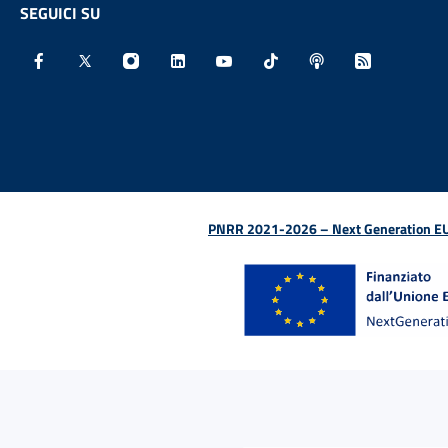
SEGUICI SU
Facebook - Sito esterno - Apertura in nuova finestra
X - Sito esterno - Apertura in nuova finestra
Instagram - Sito esterno - Apertura in nu
Linkedin - Sito esterno - Apertura 
Youtube - Sito esterno - Aper
TikTok - Sito esterno -
Spreaker - Sito e
Feed RSS - 
PNRR 2021-2026 – Next Generation EU (D