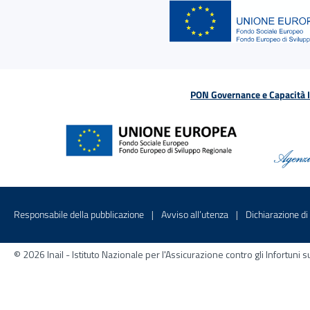
PON Governance e Capacità Is
Menu di servizio
Sito interno - Apre in una nuova finestr
Sito interno - Apre
Responsabile della pubblicazione
Avviso all’utenza
Dichiarazione di 
© 2026 Inail - Istituto Nazionale per l'Assicurazione contro gli Infortu