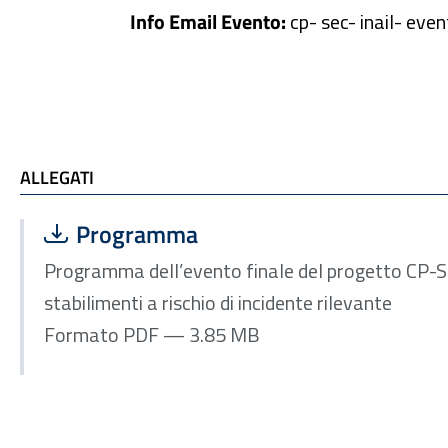
Info Email Evento:
cp
-
sec
-
inail
-
even
ALLEGATI
ALLEGATI
Scarica file:
Formato PDF — Dimensione 3.85 MB
Programma
Programma dell’evento finale del progetto CP-SE
stabilimenti a rischio di incidente rilevante
Formato PDF — 3.85 MB