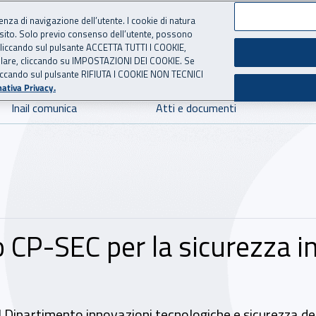
ienza di navigazione dell’utente. I cookie di natura
 sito. Solo previo consenso dell’utente, possono
 per l'Assicurazione contro 
ie cliccando sul pulsante ACCETTA TUTTI I COOKIE,
tallare, cliccando su IMPOSTAZIONI DEI COOKIE. Se
o cliccando sul pulsante RIFIUTA I COOKIE NON TECNICI
ativa Privacy.
Inail comunica
Atti e documenti
 CP-SEC per la sicurezza in 
Dipartimento innovazioni tecnologiche e sicurezza degl