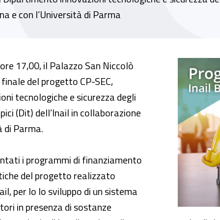
iena e con l’Università di Parma
C per la sicurezza in stabilimenti a rischio d
 ore 17,00, il Palazzo San Niccolò
o finale del progetto CP-SEC,
oni tecnologiche e sicurezza degli
ici (Dit) dell’Inail in collaborazione
à di Parma.
ntati i programmi di finanziamento
istiche del progetto realizzato
il, per lo lo sviluppo di un sistema
atori in presenza di sostanze