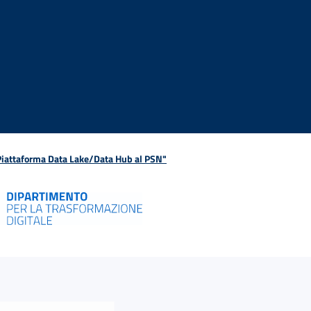
 Piattaforma Data Lake/Data Hub al PSN"