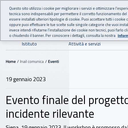
For international visitors
Vai al menu principale
Vai al contenuto principale
Questo sito utilizza i cookie per migliorare i servizi e ottimizzare l’esper
tecnica sono indispensabili per permettere il corretto funzionamento del
INAIL - Istituto Nazionale
essere installati ulteriori tipologie di cookie. Puoi accettare tutti i cook
oppure puoi effettuare le tue scelte sulle singole categorie che vuoi ins
invece intendi rifiutarne l’installazione dei cookie non tecnici, puoi farl
o chiudendo il banner. Per conoscere i dettagli, consulta la nostra
Inform
Navigazione principale
Istituto
Attività e servizi
Navigazione - Ti trovi in:
Home
Inail comunica
Eventi
19 gennaio 2023
Evento finale del progetto
incidente rilevante
Siena, 19 gennaio 2023. Il workshop è promosso dal 