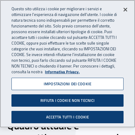
Accedi ai servizi online
For international visitors
Vai al menu principale
Vai al contenuto principale
Questo sito utilizza i cookie per migliorare i servizi e
ottimizzare l’esperienza di navigazione dell’utente. I cookie di
INAIL - Istituto Nazionale per 
natura tecnica sono indispensabili per permettere il corretto
Apri cerca
Apr
funzionamento del sito. Solo previo consenso dell’utente,
possono essere installati ulteriori tipologie di cookie. Puoi
Navigazione principale
accettare tutti i cookie cliccando sul pulsante ACCETTA TUTTI I
COOKIE, oppure puoi effettuare le tue scelte sulle singole
Navigazione - Ti trovi in:
Home
Inail comunica
Eventi
categorie che vuoi installare, cliccando su IMPOSTAZIONI DEI
COOKIE. Se invece intendi rifiutarne l’installazione dei cookie
non tecnici, puoi farlo cliccando sul pulsante RIFIUTA I COOKIE
NON TECNICI o chiudendo il banner. Per conoscere i dettagli,
11 novembre 2022
consulta la nostra
Informativa Privacy.
IMPOSTAZIONI DEI COOKIE
Giornata di studi -
“Infortuni sul lavoro e
RIFIUTA I COOKIE NON TECNICI
malattie professionali.
ACCETTA TUTTI I COOKIE
Quadro attuale e