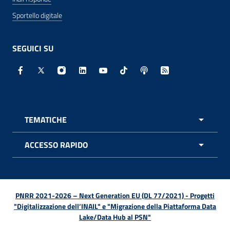
Sportello digitale
SEGUICI SU
Facebook - Sito esterno - Apertura in nuova finestra
X - Sito esterno - Apertura in nuova finestra
Instagram - Sito esterno - Apertura in nuo
Linkedin - Sito esterno - Apertura in 
Youtube - Sito esterno - Apertur
TikTok - Sito esterno - Ape
Spreaker - Sito estern
Feed RSS - Apert
TEMATICHE
APRI 
ACCESSO RAPIDO
APRI 
PNRR 2021-2026 – Next Generation EU (DL 77/2021) - Progetti
"Digitalizzazione dell’INAIL" e "Migrazione della Piattaforma Data
Lake/Data Hub al PSN"