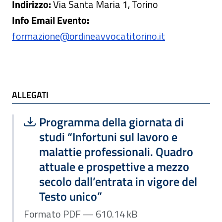
Indirizzo:
Via Santa Maria 1, Torino
Info Email Evento:
formazione@ordineavvocatitorino.it
ALLEGATI
ALLEGATI
Scarica file:
Formato PDF — Dimensione 610.14 k
Programma della giornata di
studi “Infortuni sul lavoro e
malattie professionali. Quadro
attuale e prospettive a mezzo
secolo dall’entrata in vigore del
Testo unico”
Formato PDF — 610.14 kB