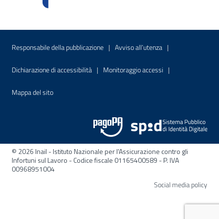
Menu di servizio
Sito interno - Apre in una nuova finestr
Sito interno - Apre
Responsabile della pubblicazione
Avviso all’utenza
Sito interno - Apre in una nuova finestra
Sito interno - Apre
Dichiarazione di accessibilità
Monitoraggio accessi
Sito interno - Apre nella stessa finestra
Mappa del sito
© 2026 Inail - Istituto Nazionale per l'Assicurazione contro gli
Infortuni sul Lavoro - Codice fiscale 01165400589 - P. IVA
00968951004
Apre
Social media policy