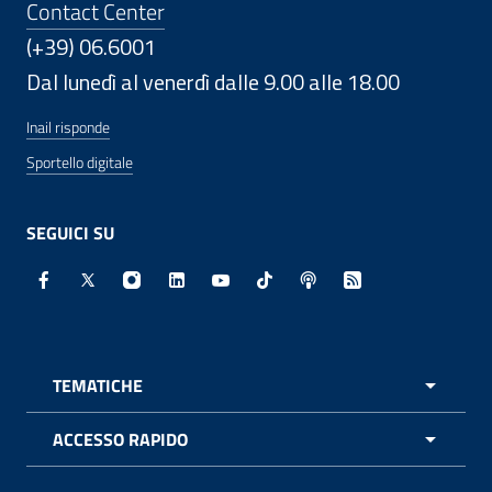
Contact Center
(+39) 06.6001
Dal lunedì al venerdì dalle 9.00 alle 18.00
Inail risponde
Sportello digitale
SEGUICI SU
Facebook - Sito esterno - Apertura in nuova finestra
X - Sito esterno - Apertura in nuova finestra
Instagram - Sito esterno - Apertura in nuo
Linkedin - Sito esterno - Apertura in 
Youtube - Sito esterno - Apertur
TikTok - Sito esterno - Ape
Spreaker - Sito estern
Feed RSS - Apert
TEMATICHE
APRI 
ACCESSO RAPIDO
APRI 