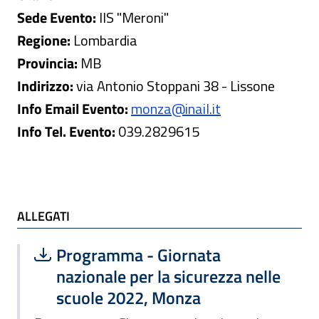
Sede Evento:
IIS "Meroni"
Regione:
Lombardia
Provincia:
MB
Indirizzo:
via Antonio Stoppani 38 - Lissone
Info Email Evento:
monza@inail.it
Info Tel. Evento:
039.2829615
ALLEGATI
ALLEGATI
Scarica file:
Formato PDF — Dimensione 389.53 k
Programma - Giornata
nazionale per la sicurezza nelle
scuole 2022, Monza