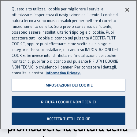
Accedi ai servizi online
For international visitors
Vai al menu principale
Vai al contenuto principale
Questo sito utilizza i cookie per migliorare i servizi e
ottimizzare l’esperienza di navigazione dell’utente. I cookie di
INAIL - Istituto Nazionale per 
natura tecnica sono indispensabili per permettere il corretto
Apri cerca
Apr
funzionamento del sito. Solo previo consenso dell’utente,
possono essere installati ulteriori tipologie di cookie. Puoi
Navigazione principale
accettare tutti i cookie cliccando sul pulsante ACCETTA TUTTI I
COOKIE, oppure puoi effettuare le tue scelte sulle singole
Navigazione - Ti trovi in:
Home
Inail comunica
Eventi
categorie che vuoi installare, cliccando su IMPOSTAZIONI DEI
COOKIE. Se invece intendi rifiutarne l’installazione dei cookie
non tecnici, puoi farlo cliccando sul pulsante RIFIUTA I COOKIE
NON TECNICI o chiudendo il banner. Per conoscere i dettagli,
22 novembre 2022
consulta la nostra
Informativa Privacy.
IMPOSTAZIONI DEI COOKIE
Evento - Giornata nazionale
per la sicurezza nelle
RIFIUTA I COOKIE NON TECNICI
scuole: a Monza in rete per
ACCETTA TUTTI I COOKIE
promuovere la cultura della