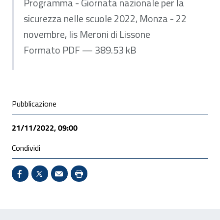
Programma - Giornata nazionale per la
sicurezza nelle scuole 2022, Monza - 22
novembre, Iis Meroni di Lissone
Formato PDF — 389.53 kB
Condivisione social
Pubblicazione
21/11/2022, 09:00
Condividi
Condividi su Facebook - Sito esterno - Apertura in 
X - Sito esterno - Apertura in nuova finestra
Invio Mail: apre il programma di posta el
Stampa pagina: scelta meno ecologic