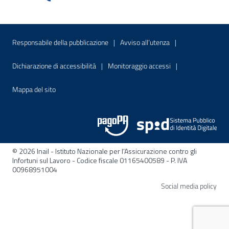
Menu di servizio
Sito interno - Apre in una nuova finestr
Sito interno - Apre
Responsabile della pubblicazione
Avviso all’utenza
Sito interno - Apre in una nuova finestra
Sito interno - Apre
Dichiarazione di accessibilità
Monitoraggio accessi
Sito interno - Apre nella stessa finestra
Mappa del sito
© 2026 Inail - Istituto Nazionale per l'Assicurazione contro gli
Infortuni sul Lavoro - Codice fiscale 01165400589 - P. IVA
00968951004
Apre
Social media policy