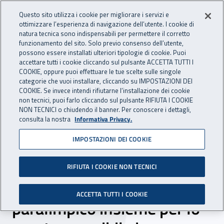
Accedi ai servizi online
For international visitors
Vai al menu principale
Vai al contenuto principale
Questo sito utilizza i cookie per migliorare i servizi e
ottimizzare l’esperienza di navigazione dell’utente. I cookie di
INAIL - Istituto Nazionale per 
natura tecnica sono indispensabili per permettere il corretto
Apri cerca
Apr
funzionamento del sito. Solo previo consenso dell’utente,
possono essere installati ulteriori tipologie di cookie. Puoi
Navigazione principale
accettare tutti i cookie cliccando sul pulsante ACCETTA TUTTI I
COOKIE, oppure puoi effettuare le tue scelte sulle singole
Navigazione - Ti trovi in:
Home
Inail comunica
Eventi
categorie che vuoi installare, cliccando su IMPOSTAZIONI DEI
COOKIE. Se invece intendi rifiutarne l’installazione dei cookie
non tecnici, puoi farlo cliccando sul pulsante RIFIUTA I COOKIE
NON TECNICI o chiudendo il banner. Per conoscere i dettagli,
23 novembre 2022
consulta la nostra
Informativa Privacy.
IMPOSTAZIONI DEI COOKIE
Corso di formazione -
Direzione regionale Inail e
RIFIUTA I COOKIE NON TECNICI
Comitato italiano
ACCETTA TUTTI I COOKIE
paralimpico insieme per lo