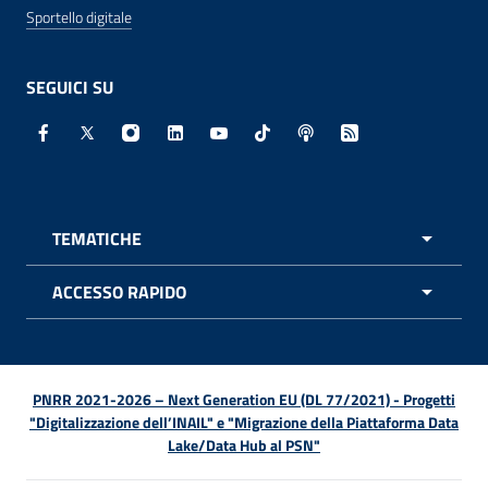
Sportello digitale
SEGUICI SU
Facebook - Sito esterno - Apertura in nuova finestra
X - Sito esterno - Apertura in nuova finestra
Instagram - Sito esterno - Apertura in nuo
Linkedin - Sito esterno - Apertura in 
Youtube - Sito esterno - Apertur
TikTok - Sito esterno - Ape
Spreaker - Sito estern
Feed RSS - Apert
TEMATICHE
APRI 
ACCESSO RAPIDO
APRI 
PNRR 2021-2026 – Next Generation EU (DL 77/2021) - Progetti
"Digitalizzazione dell’INAIL" e "Migrazione della Piattaforma Data
Lake/Data Hub al PSN"