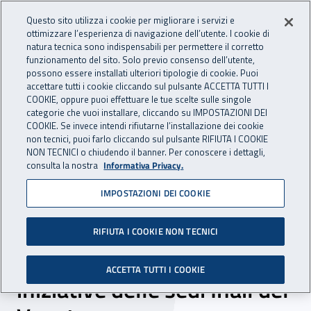
Accedi ai servizi online
For international visitors
Vai al menu principale
Vai al contenuto principale
Questo sito utilizza i cookie per migliorare i servizi e
ottimizzare l’esperienza di navigazione dell’utente. I cookie di
INAIL - Istituto Nazionale per 
natura tecnica sono indispensabili per permettere il corretto
Apri cerca
Apr
funzionamento del sito. Solo previo consenso dell’utente,
possono essere installati ulteriori tipologie di cookie. Puoi
Navigazione principale
accettare tutti i cookie cliccando sul pulsante ACCETTA TUTTI I
COOKIE, oppure puoi effettuare le tue scelte sulle singole
Navigazione - Ti trovi in:
Home
Inail comunica
Eventi
categorie che vuoi installare, cliccando su IMPOSTAZIONI DEI
COOKIE. Se invece intendi rifiutarne l’installazione dei cookie
non tecnici, puoi farlo cliccando sul pulsante RIFIUTA I COOKIE
NON TECNICI o chiudendo il banner. Per conoscere i dettagli,
dal 24 al 26 ottobre 2022
consulta la nostra
Informativa Privacy.
IMPOSTAZIONI DEI COOKIE
Settimana europea per la
sicurezza e la salute negli
RIFIUTA I COOKIE NON TECNICI
ambienti di lavoro, le
ACCETTA TUTTI I COOKIE
iniziative delle sedi Inail del