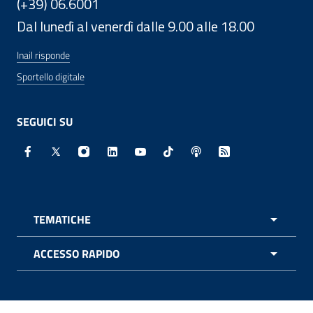
(+39) 06.6001
Dal lunedì al venerdì dalle 9.00 alle 18.00
Inail risponde
Sportello digitale
SEGUICI SU
Facebook - Sito esterno - Apertura in nuova finestra
X - Sito esterno - Apertura in nuova finestra
Instagram - Sito esterno - Apertura in nuo
Linkedin - Sito esterno - Apertura in 
Youtube - Sito esterno - Apertur
TikTok - Sito esterno - Ape
Spreaker - Sito estern
Feed RSS - Apert
TEMATICHE
APRI 
ACCESSO RAPIDO
APRI 