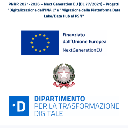
PNRR 2021-2026 – Next Generation EU (DL 77/2021) - Progetti
"Digitalizzazione dell’INAIL" e "Migrazione della Piattaforma Data
Lake/Data Hub al PSN"