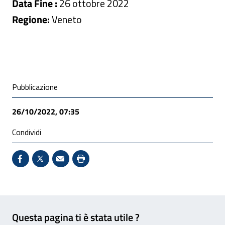
Data Fine :
26 ottobre 2022
Regione:
Veneto
Condivisione social
Pubblicazione
26/10/2022, 07:35
Condividi
Condividi su Facebook - Sito esterno - Apertura in 
X - Sito esterno - Apertura in nuova finestra
Invio Mail: apre il programma di posta el
Stampa pagina: scelta meno ecologic
Feedback
Questa pagina ti è stata utile ?