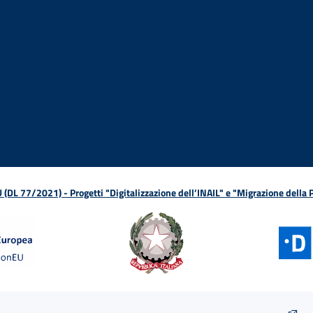
ova finestra
in nuova finestra
tura in nuova finestra
 Apertura in nuova finestra
sterno - Apertura in nuova finestra
Apertura nella stessa finestra
L 77/2021) - Progetti "Digitalizzazione dell’INAIL" e "Migrazione della