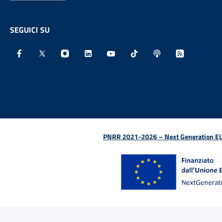
SEGUICI SU
Facebook - Sito esterno - Apertura in nuova finestra
X - Sito esterno - Apertura in nuova finestra
Instagram - Sito esterno - Apertura in nu
Linkedin - Sito esterno - Apertura 
Youtube - Sito esterno - Aper
TikTok - Sito esterno -
Spreaker - Sito e
Feed RSS - 
PNRR 2021-2026 – Next Generation EU (D