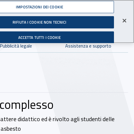
Accedi ai servizi online
IMPOSTAZIONI DEI COOKIE
gli Infortuni sul Lavoro
RIFIUTA I COOKIE NON TECNICI
Facebook - Sito esterno - Apertura in nuova finestra
X - Sito esterno - Apertura in nuova finestra
Instagram - Sito esterno - Apertura in 
Linkedin - Sito esterno - Apertur
Youtube - Sito esterno - A
Tiktok - Sito estern
Spreaker - Si
Feed R
in:
tutto INAIL.it
Avvia r
ACCETTA TUTTI I COOKIE
Dove cercare:
Pubblicità legale
Assistenza e supporto
 complesso
attere didattico ed è rivolto agli studenti delle
i asbesto