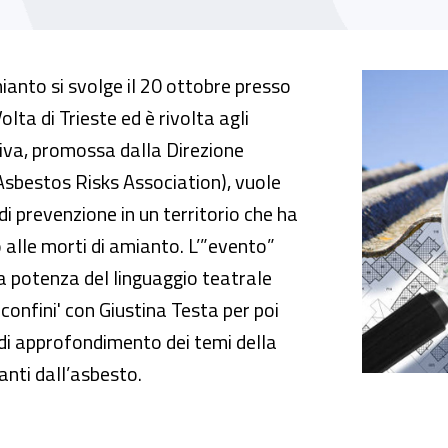
rontare un problema complesso
mianto si svolge il 20 ottobre presso
lta di Trieste ed è rivolta agli
ativa, promossa dalla Direzione
Asbestos Risks Association), vuole
 prevenzione in un territorio che ha
 alle morti di amianto. L’”evento”
 potenza del linguaggio teatrale
confini' con Giustina Testa per poi
 di approfondimento dei temi della
anti dall’asbesto.