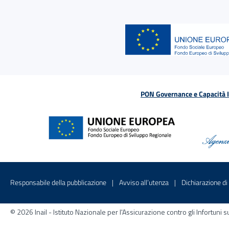
PON Governance e Capacità Is
Menu di servizio
Sito interno - Apre in una nuova finestr
Sito interno - Apre
Responsabile della pubblicazione
Avviso all’utenza
Dichiarazione di 
© 2026 Inail - Istituto Nazionale per l'Assicurazione contro gli Infortu