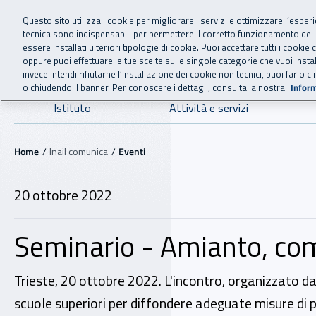
For international visitors
Vai al menu principale
Vai al contenuto principale
Questo sito utilizza i cookie per migliorare i servizi e ottimizzare l’esper
tecnica sono indispensabili per permettere il corretto funzionamento del
INAIL - Istituto Nazionale
essere installati ulteriori tipologie di cookie. Puoi accettare tutti i cook
oppure puoi effettuare le tue scelte sulle singole categorie che vuoi ins
invece intendi rifiutarne l’installazione dei cookie non tecnici, puoi farl
o chiudendo il banner. Per conoscere i dettagli, consulta la nostra
Inform
Navigazione principale
Istituto
Attività e servizi
Navigazione - Ti trovi in:
Home
Inail comunica
Eventi
20 ottobre 2022
Seminario - Amianto, co
Trieste, 20 ottobre 2022. L'incontro, organizzato dall
scuole superiori per diffondere adeguate misure di p